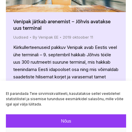
Venipak jätkab arenemist – Jõhvis avatakse
uus terminal
Uudised
By
Venipak EE
2019 oktoober 11
Kiirkullerteenuseid pakkuv Venipak avab Eestis veel
ühe terminali – 9. septembril hakkab Jõhvis tööle
uus 300 ruutmeetri suurune terminal, mis hakkab
teenindama Eesti idapoolset osa ning mis võimaldab
saadetiste hilisemat korjet ja varasemat tarnet
Jõhvis ja Ida-Viru piirkonnas. Ettevõtte juhi Justas
Šablinskase sõnul hakkab uues terminalis tööle 8
Et parandada Teie sirvimiskvaliteeti, kasutatakse sellel veebilehel
töötajat. „Uus terminal võimaldab meie ettevõttel
statistilistel ja sisemise turunduse eesmärkidel salasõnu, mille võite
igal ajal välja lülitada.
teenindada…
Nõus