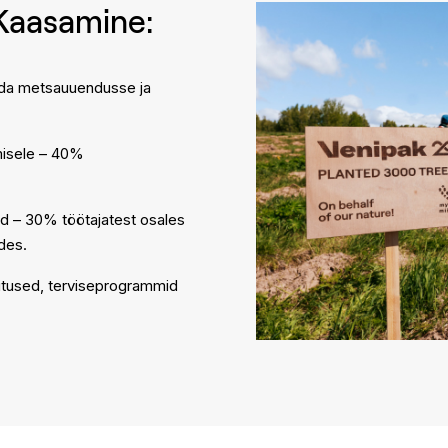
Kaasamine:
tada metsauuendusse ja
isele – 40%
ud – 30% töötajatest osales
des.
ritused, terviseprogrammid