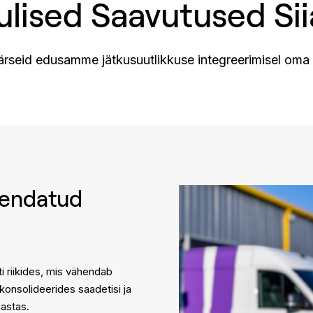
ulised Saavutused Sii
rseid edusamme jätkusuutlikkuse integreerimisel oma 
hendatud
 riikides, mis vähendab
konsolideerides saadetisi ja
astas.