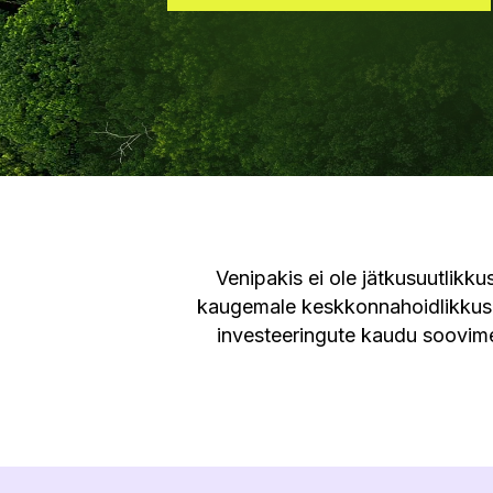
Venipakis ei ole jätkusuutlikk
kaugemale keskkonnahoidlikkusest
investeeringute kaudu soovime