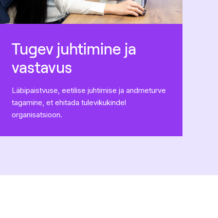
Tugev juhtimine ja
vastavus
Läbipaistvuse, eetilise juhtimise ja andmeturve
tagamine, et ehitada tulevikukindel
organisatsioon.