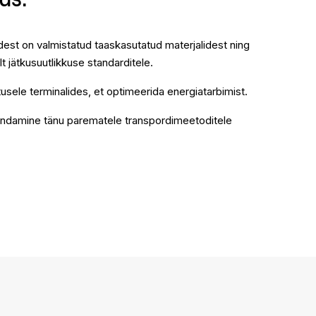
est on valmistatud taaskasutatud materjalidest ning
t jätkusuutlikkuse standarditele.
sele terminalides, et optimeerida energiatarbimist.
ndamine tänu parematele transpordimeetoditele