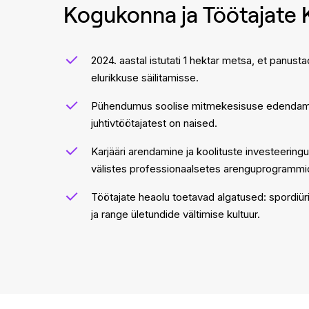
Kogukonna ja Töötajate 
2024. aastal istutati 1 hektar metsa, et panus
elurikkuse säilitamisse.
Pühendumus soolise mitmekesisuse edendam
juhtivtöötajatest on naised.
Karjääri arendamine ja koolituste investeering
välistes professionaalsetes arenguprogrammi
Töötajate heaolu toetavad algatused: spordiü
ja range ületundide vältimise kultuur.