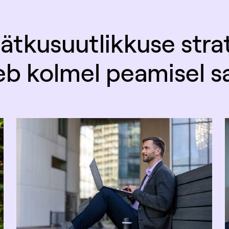
jätkusuutlikkuse stra
eb kolmel peamisel s