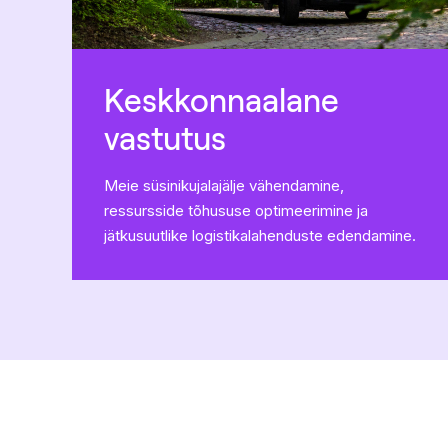
Keskkonnaalane
vastutus
Meie süsinikujalajälje vähendamine,
ressursside tõhususe optimeerimine ja
jätkusuutlike logistikalahenduste edendamine.