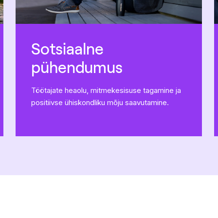
Sotsiaalne
pühendumus
Töötajate heaolu, mitmekesisuse tagamine ja
positiivse ühiskondliku mõju saavutamine.