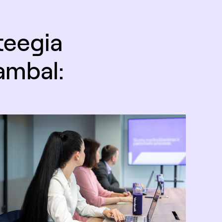
teegia
ambal: