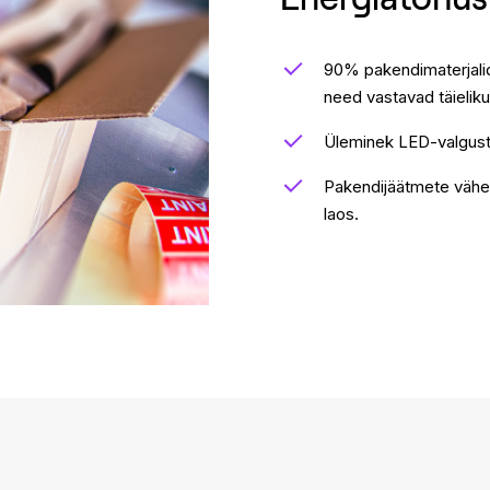
90% pakendimaterjalid
need vastavad täielikul
Üleminek LED-valgustu
Pakendijäätmete vähe
laos.