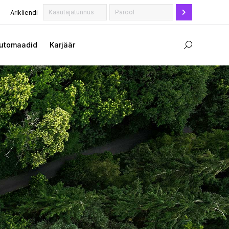
Ärikliendi
utomaadid
Karjäär
Search: