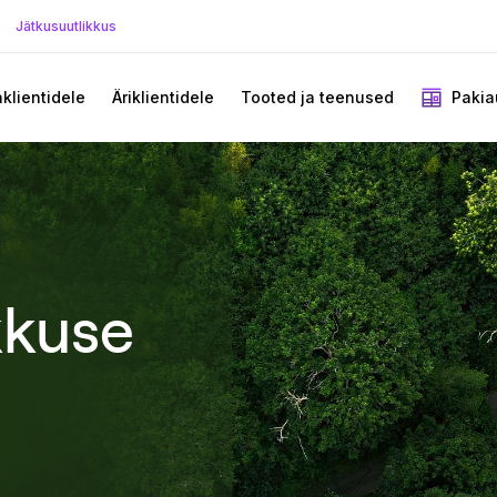
Jätkusuutlikkus
aklientidele
Äriklientidele
Tooted ja teenused
Pakia
kkuse