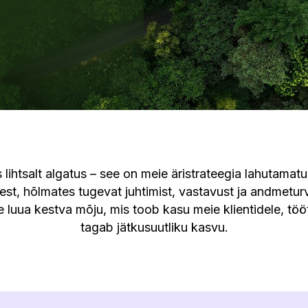
us lihtsalt algatus – see on meie äristrateegia lahutam
, hõlmates tugevat juhtimist, vastavust ja andmeturvet
 luua kestva mõju, mis toob kasu meie klientidele, töö
tagab jätkusuutliku kasvu.