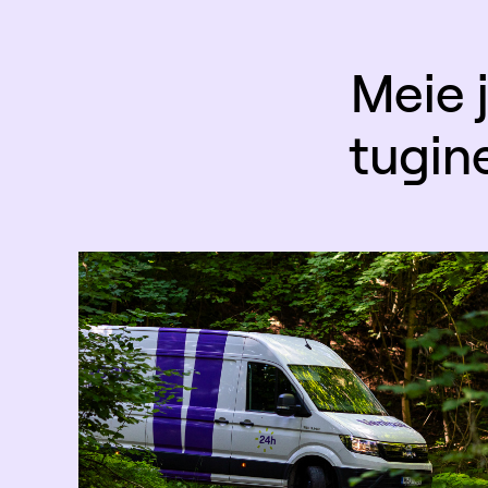
Meie 
tugin