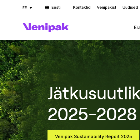
Eesti
Kontaktid
Venipakist
Uudised
EE
Er
Jätkusuutli
2025-2028
Venipak Sustainability Report 2025