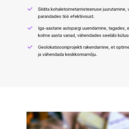
Sildita kohaletoimetamisteenuse juurutamine, 
parandades töö efektiivsust.
Iga-aastane autopargi uuendamine, tagades, et
kolme aasta vanad, vähendades seeläbi kütuse
Geolokatsiooniprojekti rakendamine, et optime
ja vähendada keskkonnamõju.