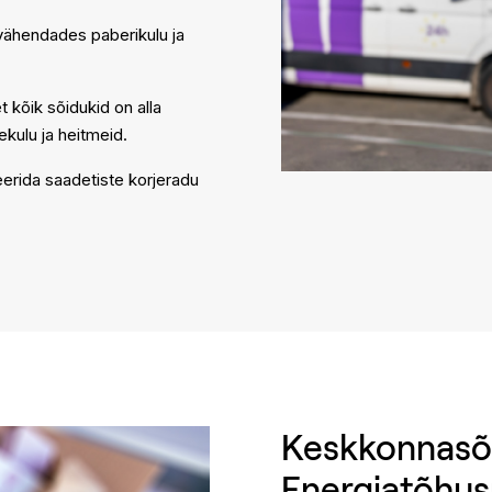
vähendades paberikulu ja
 kõik sõidukid on alla
kulu ja heitmeid.
erida saadetiste korjeradu
Keskkonnasõb
Energiatõhus