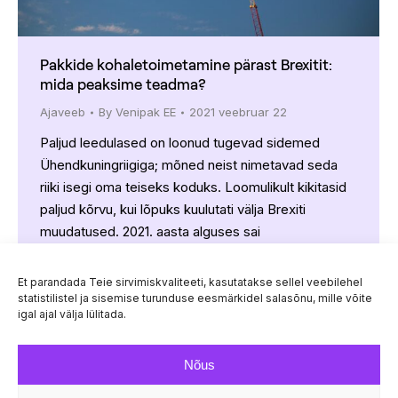
Pakkide kohaletoimetamine pärast Brexitit:
mida peaksime teadma?
Ajaveeb
By
Venipak EE
2021 veebruar 22
Paljud leedulased on loonud tugevad sidemed
Ühendkuningriigiga; mõned neist nimetavad seda
riiki isegi oma teiseks koduks. Loomulikult kikitasid
paljud kõrvu, kui lõpuks kuulutati välja Brexiti
muudatused. 2021. aasta alguses sai
Ühendkuningriikidest Leedu jaoks kolmas riik, mis
tähendab, et kehtima hakkasid uued pakiveo
Et parandada Teie sirvimiskvaliteeti, kasutatakse sellel veebilehel
eeskirjad. Ja kuigi internetis liigub palju teavet, pole
statistilistel ja sisemise turunduse eesmärkidel salasõnu, mille võite
igal ajal välja lülitada.
see kõik selge ja arusaadav.…
Nõus