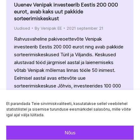
Uuenev Venipak investeerib Eestis 200 000
eurot, avab kaks uut pakkide
sorteerimiskeskust
Uudised
By
Venipak EE
2021 september 21
Rahvusvaheline pakiveoettevõte Venipak
investeerib Eestis 200 000 eurot ning avab pakkide
sorteerimiskeskused Türil ja Viljandis. Keskused
alustavad tööd järgmisel aastal ja laienemiseks
võtab Venipak mõlemas linnas tööle 50 inimest.
Eelmisel aastal avas ettevõte uue
sorteerimiskeskuse Jõhvis, investeerides 100 000
eurot. Sel nädalal uut visuaalset identiteeti esitlenud
Venipak suurendab ka Tallinna sorteerimiskeskuse
Et parandada Teie sirvimiskvaliteeti, kasutatakse sellel veebilehel
võimsust. „E-kaubandus esitab selgelt
statistilistel ja sisemise turunduse eesmärkidel salasõnu, mille võite
igal ajal välja lülitada.
väljakutseid…
Nõus