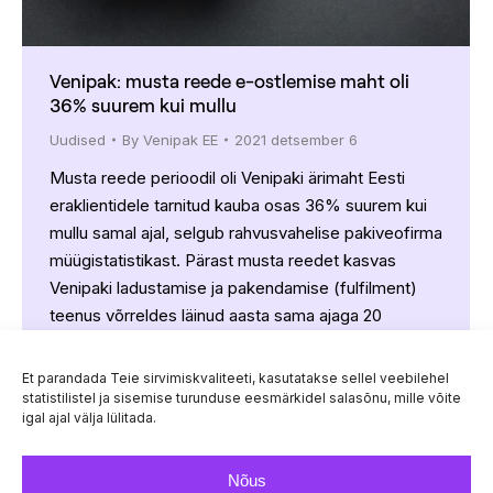
Venipak: musta reede e-ostlemise maht oli
36% suurem kui mullu
Uudised
By
Venipak EE
2021 detsember 6
Musta reede perioodil oli Venipaki ärimaht Eesti
eraklientidele tarnitud kauba osas 36% suurem kui
mullu samal ajal, selgub rahvusvahelise pakiveofirma
müügistatistikast. Pärast musta reedet kasvas
Venipaki ladustamise ja pakendamise (fulfilment)
teenus võrreldes läinud aasta sama ajaga 20
protsenti ja seda enim kaubagruppides nagu
kosmeetika, mänguasjad, dekoratiivvalgustid ja
Et parandada Teie sirvimiskvaliteeti, kasutatakse sellel veebilehel
raamatud. Aasta lõikes on Venipaki Eesti äri
statistilistel ja sisemise turunduse eesmärkidel salasõnu, mille võite
igal ajal välja lülitada.
tõusuteel,…
Nõus