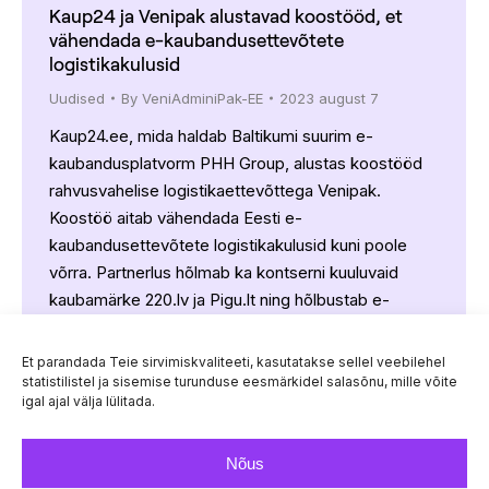
Kaup24 ja Venipak alustavad koostööd, et
vähendada e-kaubandusettevõtete
logistikakulusid
Uudised
By
VeniAdminiPak-EE
2023 august 7
Kaup24.ee, mida haldab Baltikumi suurim e-
kaubandusplatvorm PHH Group, alustas koostööd
rahvusvahelise logistikaettevõttega Venipak.
Koostöö aitab vähendada Eesti e-
kaubandusettevõtete logistikakulusid kuni poole
võrra. Partnerlus hõlmab ka kontserni kuuluvaid
kaubamärke 220.lv ja Pigu.lt ning hõlbustab e-
poodidele kulutõhusamat juurdepääsu klientidele
kogu Baltikumis. PHH Groupi Marketplace’i juhi Dalia
Et parandada Teie sirvimiskvaliteeti, kasutatakse sellel veebilehel
Čiutaitė-Antanaitė sõnul lepiti kokku, et müüjad, kes
statistilistel ja sisemise turunduse eesmärkidel salasõnu, mille võite
igal ajal välja lülitada.
hakkavad teenust kasutama, saavad…
Nõus