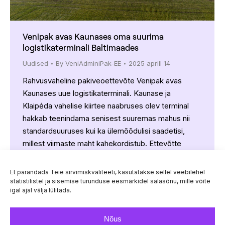
Venipak avas Kaunases oma suurima
logistikaterminali Baltimaades
Uudised
By
VeniAdminiPak-EE
2025 aprill 14
Rahvusvaheline pakiveoettevõte Venipak avas
Kaunases uue logistikaterminali. Kaunase ja
Klaipėda vahelise kiirtee naabruses olev terminal
hakkab teenindama senisest suuremas mahus nii
standardsuuruses kui ka ülemõõdulisi saadetisi,
millest viimaste maht kahekordistub. Ettevõtte
suurim, 11 000-ruutmeetrine terminal käitleb kuni
50 000 pakki päevas. Kokku investeerib ettevõte
Et parandada Teie sirvimiskvaliteeti, kasutatakse sellel veebilehel
kaks miljonit eurot uude terminali, kust igal ööl väljub
statistilistel ja sisemise turunduse eesmärkidel salasõnu, mille võite
igal ajal välja lülitada.
koos saadetistega ligi 100…
Nõus