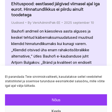
Ehituspood: eestlased jälgivad viimasel ajal iga
eurot. Hinnatundlikkus ei piirdu ainult
toodetega
Uudised
By
VeniAdminiPak-EE
2025 september 10
Bauhofi andmeil on käesoleva aasta alguses ja
keskel tehtud käibemaksumuudatused muutnud
kliendid hinnatundlikumaks kui kunagi varem.
„Kliendid otsivad üha enam rahakotisõbralikke
alternatiive,“ ütles Bauhofi e-kaubanduse juht
Artjom Bulgakov. „Bränd ja kvaliteet on endiselt
olulised, kuid ostuotsuseid juhivad peamiselt hind ja
tarneaeg.“ Ostjate kulusid aitab vähendada kaubale
Et parandada Teie sirvimiskvaliteeti, kasutatakse sellel veebilehel
ise järele tulemine ja pakiautomaatide kasutamine.
statistilistel ja sisemise turunduse eesmärkidel salasõnu, mille võite
igal ajal välja lülitada.
Bauhofi strateegia on pakkuda soodsaid…
Nõus
Keela