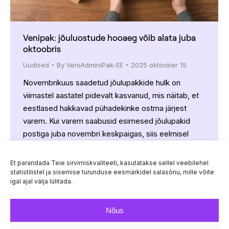
Venipak: jõuluostude hooaeg võib alata juba
oktoobris
Uudised
By
VeniAdminiPak-EE
2025 oktoober 15
Novembrikuus saadetud jõulupakkide hulk on
viimastel aastatel pidevalt kasvanud, mis näitab, et
eestlased hakkavad pühadekinke ostma järjest
varem. Kui varem saabusid esimesed jõulupakid
postiga juba novembri keskpaigas, siis eelmisel
aastal registreeris Baltikumi suurim eraomandis olev
pakiveofirma Venipak pakkide mahu kasvu juba 1.
Et parandada Teie sirvimiskvaliteeti, kasutatakse sellel veebilehel
novembril ehk umbes kaks nädalat varem. Kui see
statistilistel ja sisemise turunduse eesmärkidel salasõnu, mille võite
igal ajal välja lülitada.
trend jätkub, võib esimene jõuluostude…
Nõus