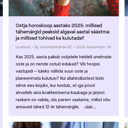
Ostja horoskoop aastaks 2025: millised
tähemärgid peaksid algaval aastal säästma
ja millised tohivad ka kulutada?
Uudised
By
VeniAdminiPak-EE
2024 detsember 30
Kas 2025. aasta pakub ostjatele heldelt unelmate
oste ja on nende ostud edukad? Või hoopis
vastupidi – tuleks vältida suuri oste ja
planeerimata kulutusi? Kui allahindlustest lööb
silme ees kirjuks, kui tundub, et iga pood
ahvatleb aina kvaliteetsema kaubaga ja järjest
raskem on valida, siis parem vaatame, millist nõu
annavad tähed 12-le tähemärgile. Jäär…