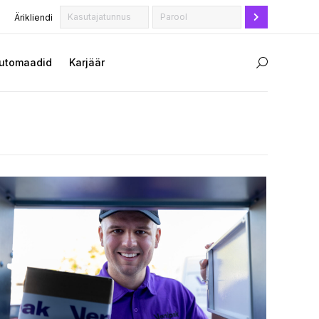
Ärikliendi
utomaadid
Karjäär
Search: