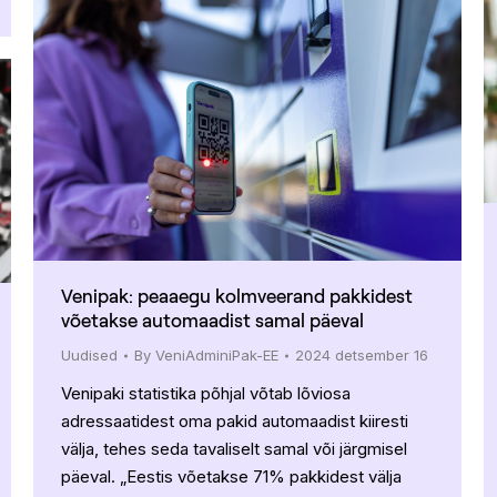
Venipak: peaaegu kolmveerand pakkidest
võetakse automaadist samal päeval
Uudised
By
VeniAdminiPak-EE
2024 detsember 16
Venipaki statistika põhjal võtab lõviosa
adressaatidest oma pakid automaadist kiiresti
välja, tehes seda tavaliselt samal või järgmisel
päeval. „Eestis võetakse 71% pakkidest välja