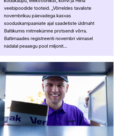
kodukaupu, elektroonikat, kohvi ja Hiina
veebipoodide tooteid. „Võrreldes tavaliste
novembrikuu päevadega kasvas
sooduskampaaniate ajal saadetiste üldmaht
Baltikumis mitmekümne protsendi võrra.
Baltimaades registreeriti novembri viimasel
nädalal peaaegu pool miljonit…