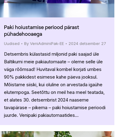
Paki hoiustamise periood pärast
pühadehooaega
Uudised
By
VeniAdminiPak-EE
2024 detsember 27
Detsembris külastasid miljonid paki saajad üle
Baltikumi meie pakiautomaate – oleme selle üle
väga rõõmsad! Huvitaval kombel korjati umbes
90% pakkidest esimese kahe päeva jooksul.
Mõistame siiski, kui oluline on arvestada igaühe
elutempoga. Seetõttu on meil hea meel teatada,
et alates 30. detsembrist 2024 naaseme
tavapärase – pikema – paki hoiustamise perioodi
juurde. Venipaki pakiautomaatides…