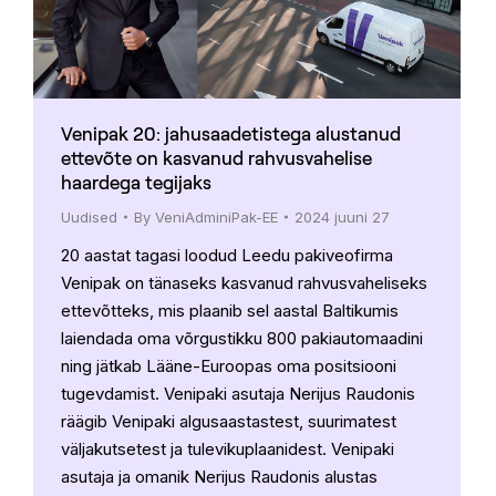
Venipak 20: jahusaadetistega alustanud
ettevõte on kasvanud rahvusvahelise
haardega tegijaks
Uudised
By
VeniAdminiPak-EE
2024 juuni 27
20 aastat tagasi loodud Leedu pakiveofirma
Venipak on tänaseks kasvanud rahvusvaheliseks
ettevõtteks, mis plaanib sel aastal Baltikumis
laiendada oma võrgustikku 800 pakiautomaadini
ning jätkab Lääne-Euroopas oma positsiooni
tugevdamist. Venipaki asutaja Nerijus Raudonis
räägib Venipaki algusaastastest, suurimatest
väljakutsetest ja tulevikuplaanidest. Venipaki
asutaja ja omanik Nerijus Raudonis alustas