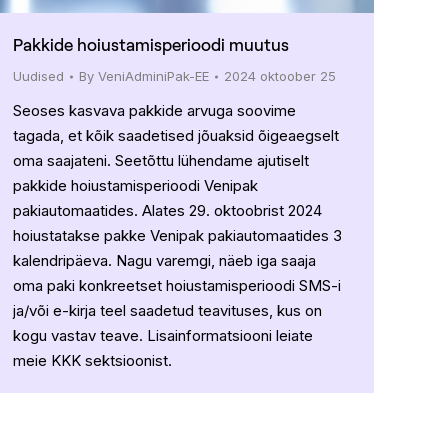
Pakkide hoiustamisperioodi muutus
Uudised
By
VeniAdminiPak-EE
2024 oktoober 25
Seoses kasvava pakkide arvuga soovime
tagada, et kõik saadetised jõuaksid õigeaegselt
oma saajateni. Seetõttu lühendame ajutiselt
pakkide hoiustamisperioodi Venipak
pakiautomaatides. Alates 29. oktoobrist 2024
hoiustatakse pakke Venipak pakiautomaatides 3
kalendripäeva. Nagu varemgi, näeb iga saaja
oma paki konkreetset hoiustamisperioodi SMS-i
ja/või e-kirja teel saadetud teavituses, kus on
kogu vastav teave. Lisainformatsiooni leiate
meie KKK sektsioonist.