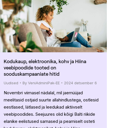
Kodukaup, elektroonika, kohv ja Hiina
veebipoodide tooted on
sooduskampaaniate hitid
Uudised
By
VeniAdminiPak-EE
2024 detsember 6
Novembri viimasel nädalal, mil jaemüüjad
meelitasid ostjaid suurte allahindlustega, ostlesid
eestlased, lätlased ja leedukad aktiivselt
veebipoodides. Seejuures olid kõigi Balti riikide
elanike eelistused sarnased ja peamiselt osteti