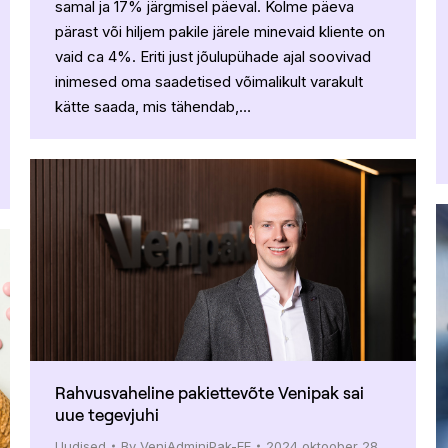
samal ja 17% järgmisel päeval. Kolme päeva
pärast või hiljem pakile järele minevaid kliente on
vaid ca 4%. Eriti just jõulupühade ajal soovivad
inimesed oma saadetised võimalikult varakult
kätte saada, mis tähendab,…
Rahvusvaheline pakiettevõte Venipak sai
uue tegevjuhi
Uudised
By
VeniAdminiPak-EE
2024 oktoober 28