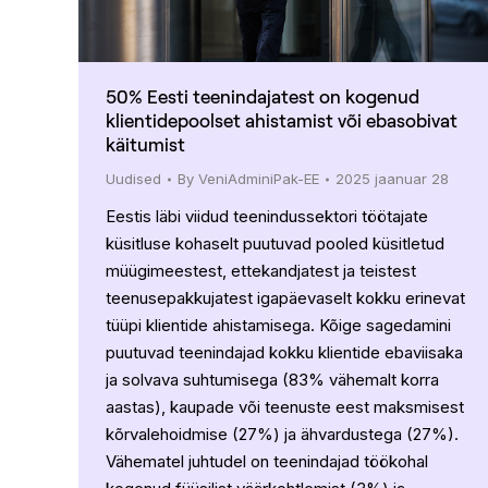
50% Eesti teenindajatest on kogenud
klientidepoolset ahistamist või ebasobivat
käitumist
Uudised
By
VeniAdminiPak-EE
2025 jaanuar 28
Eestis läbi viidud teenindussektori töötajate
küsitluse kohaselt puutuvad pooled küsitletud
müügimeestest, ettekandjatest ja teistest
teenusepakkujatest igapäevaselt kokku erinevat
tüüpi klientide ahistamisega. Kõige sagedamini
puutuvad teenindajad kokku klientide ebaviisaka
ja solvava suhtumisega (83% vähemalt korra
aastas), kaupade või teenuste eest maksmisest
kõrvalehoidmise (27%) ja ähvardustega (27%).
Vähematel juhtudel on teenindajad töökohal