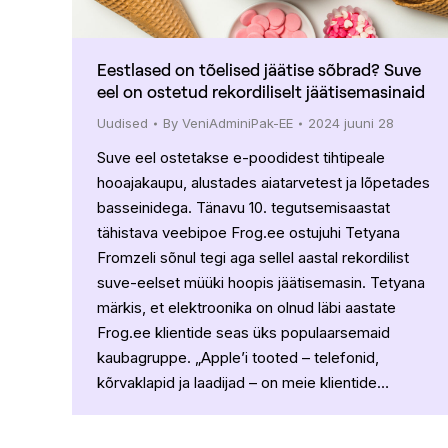
Eestlased on tõelised jäätise sõbrad? Suve
eel on ostetud rekordiliselt jäätisemasinaid
Uudised
By
VeniAdminiPak-EE
2024 juuni 28
Suve eel ostetakse e-poodidest tihtipeale
hooajakaupu, alustades aiatarvetest ja lõpetades
basseinidega. Tänavu 10. tegutsemisaastat
tähistava veebipoe Frog.ee ostujuhi Tetyana
Fromzeli sõnul tegi aga sellel aastal rekordilist
suve-eelset müüki hoopis jäätisemasin. Tetyana
märkis, et elektroonika on olnud läbi aastate
Frog.ee klientide seas üks populaarsemaid
kaubagruppe. „Apple’i tooted – telefonid,
kõrvaklapid ja laadijad – on meie klientide…