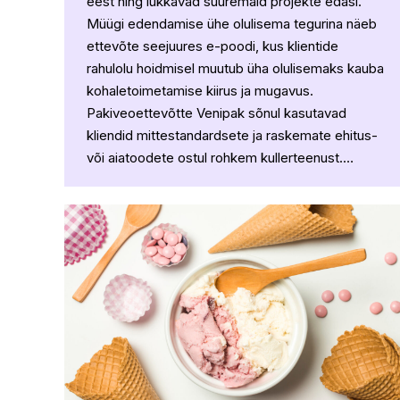
eest ning lükkavad suuremaid projekte edasi.
Müügi edendamise ühe olulisema tegurina näeb
ettevõte seejuures e-poodi, kus klientide
rahulolu hoidmisel muutub üha olulisemaks kauba
kohaletoimetamise kiirus ja mugavus.
Pakiveoettevõtte Venipak sõnul kasutavad
kliendid mittestandardsete ja raskemate ehitus-
või aiatoodete ostul rohkem kullerteenust.…