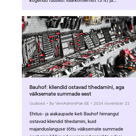
kogenud füüsilist väärkohtlemist (3%) ja…
Bauhof: kliendid ostavad tihedamini, aga
väiksemate summade eest
Uudised
By
VeniAdminiPak-EE
2024 november 22
Ehitus- ja aiakaupade keti Bauhof hinnangul
ostavad kliendid tihedamini, kuid
majanduslanguse tõttu väiksemate summade