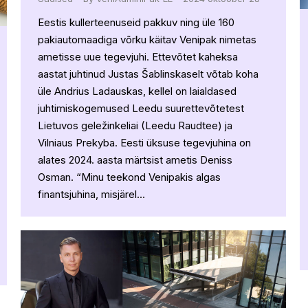
Eestis kullerteenuseid pakkuv ning üle 160
pakiautomaadiga võrku käitav Venipak nimetas
ametisse uue tegevjuhi. Ettevõtet kaheksa
aastat juhtinud Justas Šablinskaselt võtab koha
üle Andrius Ladauskas, kellel on laialdased
juhtimiskogemused Leedu suurettevõtetest
Lietuvos geležinkeliai (Leedu Raudtee) ja
Vilniaus Prekyba. Eesti üksuse tegevjuhina on
alates 2024. aasta märtsist ametis Deniss
Osman. “Minu teekond Venipakis algas
finantsjuhina, misjärel…