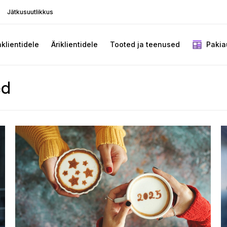
Jätkusuutlikkus
aklientidele
Äriklientidele
Tooted ja teenused
Pakia
ed