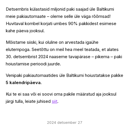
Detsembris külastasid miljonid paki saajad üle Baltikumi
meie pakiautomaate – oleme selle üle väga rõõmsad!
Huvitaval kombel korjati umbes 90% pakkidest esimese
kahe päeva jooksul.
Mõistame siiski, kui oluline on arvestada igaühe
elutempoga. Seetõttu on meil hea meel teatada, et alates
30. detsembrist 2024 naaseme tavapärase – pikema – paki
hoiustamise perioodi juurde.
Venipaki pakiautomaatides üle Baltikumi hoiustatakse pakke
5 kalendripäeva.
Kui te ei saa või ei soovi oma pakile määratud aja jooksul
järgi tulla, leiate juhised
siit
.
2024 detsember 27