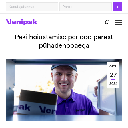
Search:
Paki hoiustamise periood pärast
pühadehooaega
dets.
27
2024