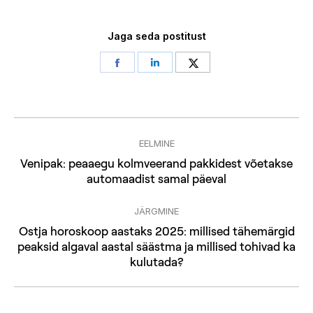
Jaga seda postitust
Share
Share
Share
on
on
on
Facebook
LinkedIn
Twitter
Post
EELMINE
navigation
Venipak: peaaegu kolmveerand pakkidest võetakse
Previous
automaadist samal päeval
post:
JÄRGMINE
Ostja horoskoop aastaks 2025: millised tähemärgid
Next
peaksid algaval aastal säästma ja millised tohivad ka
kulutada?
post: