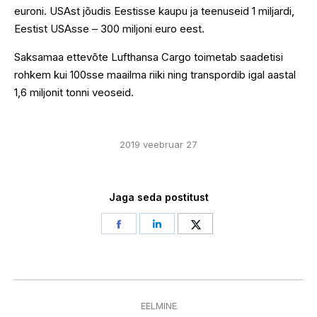
euroni. USAst jõudis Eestisse kaupu ja teenuseid 1 miljardi,
Eestist USAsse – 300 miljoni euro eest.
Saksamaa ettevõte Lufthansa Cargo toimetab saadetisi
rohkem kui 100sse maailma riiki ning transpordib igal aastal
1,6 miljonit tonni veoseid.
2019 veebruar 27
Jaga seda postitust
Share
Share
Share
on
on
on
Facebook
LinkedIn
Twitter
Post
EELMINE
navigation