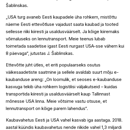
Šablinskas.
„USA turg avaneb Eesti kaupadele üha rohkem, mistõttu
näeme Eesti ettevõtluse vajadust saata kaubad ja tooted
sellesse riiki kiiresti ja usaldusväärselt. Ja kõige kiiremaks
võimaluseks on lennutransport. Meie teenus lubab
toimetada saadetise igast Eesti nurgast USA-sse vähem kui
8 päevaga“, jutustas J. Šablinskas.
Ettevõtte juht ütles, et eriti populaarseks osutus
väikesaadetiste saatmine ja sellele avaldab suurt mõju e-
kaubanduse areng: „On loomulik, et seoses e-kaubanduse
kasvuga tekib üha rohkem logistilisi väljakutseid – kuidas
transportida kiiresti ja usaldusväärselt kaup Tallinnast
mõnesse USA linna. Meie võtsime vastu otsuse, et
lennutransport on kõige parem lahendus“.
Kaubavahetus Eesti ja USA vahel kasvab iga aastaga. 2018.
aastal küündis kaubavahetus nende riikide vahel 1,3 miljardi