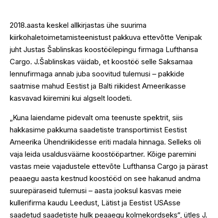
2018.aasta keskel allkirjastas ühe suurima
kiirkohaletoimetamisteenistust pakkuva ettevõtte Venipak
juht Justas Šablinskas koostöölepingu firmaga Lufthansa
Cargo. J.Šablinskas väidab, et koostöö selle Saksamaa
lennufirmaga annab juba soovitud tulemusi – pakkide
saatmise mahud Eestist ja Balti riikidest Ameerikasse
kasvavad kiiremini kui algselt loodeti.
„Kuna laiendame pidevalt oma teenuste spektrit, siis
hakkasime pakkuma saadetiste transportimist Eestist
Ameerika Ühendriikidesse eriti madala hinnaga. Selleks oli
vaja leida usaldusväärne koostööpartner. Kõige paremini
vastas meie vajadustele ettevõte Lufthansa Cargo ja pärast
peaaegu aasta kestnud koostööd on see hakanud andma
suurepäraseid tulemusi – aasta jooksul kasvas meie
kullerifirma kaudu Leedust, Lätist ja Eestist USAsse
saadetud saadetiste hulk peaaegu kolmekordseks“, ütles J.