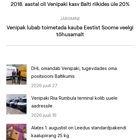
Previous
2018. aastal oli Venipaki kasv Balti riikides üle 20%
post:
JÄRGMINE
Venipak lubab toimetada kauba Eestist Soome veelgi
Next
tõhusamalt
post:
DHL omandab Venipaki, tugevdades oma
positsiooni Baltikumis
2026 juuli 27
Venipaki Riia Rumbula terminal kolib uuele
aadressile
2026 juuli 16
Alates 1. augustist on Leedus standardpakendi
kaalupiirang 25 kg