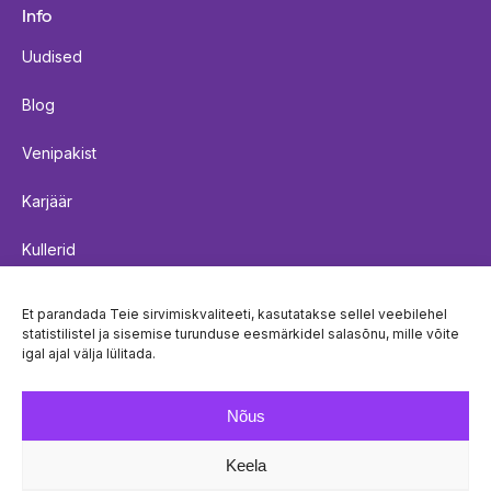
Info
Uudised
Blog
Venipakist
Karjäär
Kullerid
Saadetiste kohaletoimetamise reeglid
Et parandada Teie sirvimiskvaliteeti, kasutatakse sellel veebilehel
statistilistel ja sisemise turunduse eesmärkidel salasõnu, mille võite
Küpsistepoliitika
igal ajal välja lülitada.
Privaatsuspoliitika
Nõus
Keela