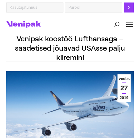
Search:
Venipak koostöö Lufthansaga –
saadetised jõuavad USAsse palju
kiiremini
veebr.
27
2019