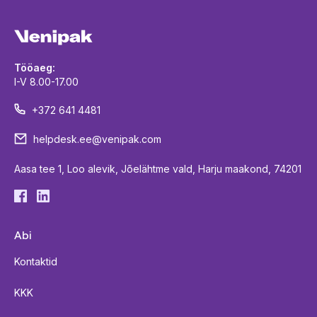
Tööaeg:
I-V 8.00-17.00
+372 641 4481
helpdesk.ee@venipak.com
Aasa tee 1, Loo alevik, Jõelähtme vald, Harju maakond, 74201
Abi
Kontaktid
KKK