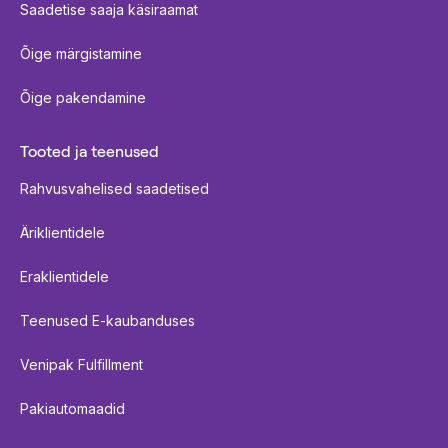
Saadetise saaja käsiraamat
Õige märgistamine
Õige pakendamine
Tooted ja teenused
Rahvusvahelised saadetised
Äriklientidele
Eraklientidele
Teenused E-kaubanduses
Venipak Fulfillment
Pakiautomaadid