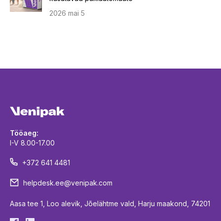
2026 mai 5
Tööaeg:
I-V 8.00-17.00
+372 641 4481
helpdesk.ee@venipak.com
Aasa tee 1, Loo alevik, Jõelähtme vald, Harju maakond, 74201