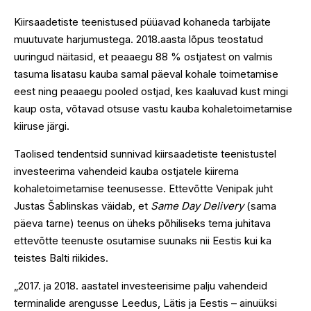
Kiirsaadetiste teenistused püüavad kohaneda tarbijate
muutuvate harjumustega. 2018.aasta lõpus teostatud
uuringud näitasid, et peaaegu 88 % ostjatest on valmis
tasuma lisatasu kauba samal päeval kohale toimetamise
eest ning peaaegu pooled ostjad, kes kaaluvad kust mingi
kaup osta, võtavad otsuse vastu kauba kohaletoimetamise
kiiruse järgi.
Taolised tendentsid sunnivad kiirsaadetiste teenistustel
investeerima vahendeid kauba ostjatele kiirema
kohaletoimetamise teenusesse. Ettevõtte Venipak juht
Justas Šablinskas väidab, et
Same Day Delivery
(sama
päeva tarne) teenus on üheks põhiliseks tema juhitava
ettevõtte teenuste osutamise suunaks nii Eestis kui ka
teistes Balti riikides.
„2017. ja 2018. aastatel investeerisime palju vahendeid
terminalide arengusse Leedus, Lätis ja Eestis – ainuüksi