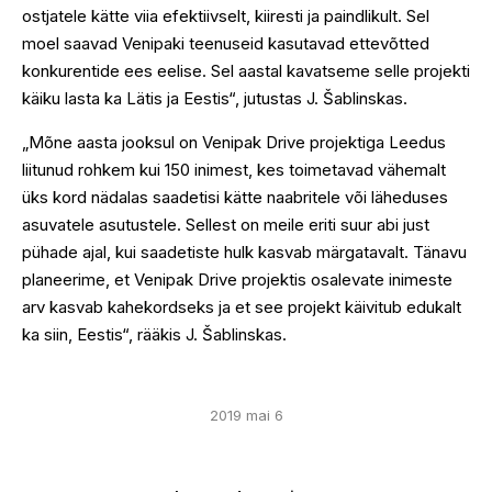
ostjatele kätte viia efektiivselt, kiiresti ja paindlikult. Sel
moel saavad Venipaki teenuseid kasutavad ettevõtted
konkurentide ees eelise. Sel aastal kavatseme selle projekti
käiku lasta ka Lätis ja Eestis“, jutustas J. Šablinskas.
„Mõne aasta jooksul on Venipak Drive projektiga Leedus
liitunud rohkem kui 150 inimest, kes toimetavad vähemalt
üks kord nädalas saadetisi kätte naabritele või läheduses
asuvatele asutustele. Sellest on meile eriti suur abi just
pühade ajal, kui saadetiste hulk kasvab märgatavalt. Tänavu
planeerime, et Venipak Drive projektis osalevate inimeste
arv kasvab kahekordseks ja et see projekt käivitub edukalt
ka siin, Eestis“, rääkis J. Šablinskas.
2019 mai 6