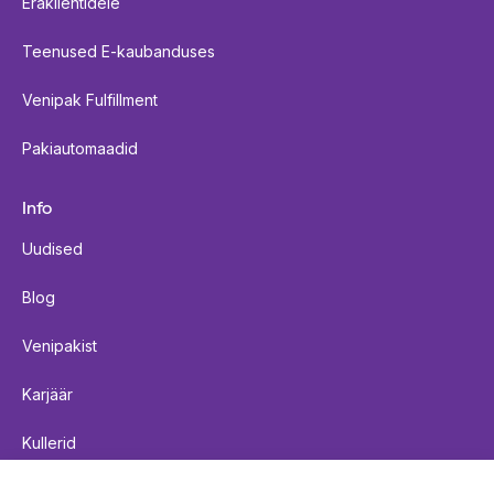
Eraklientidele
Teenused E-kaubanduses
Venipak Fulfillment
Pakiautomaadid
Info
Uudised
Blog
Venipakist
Karjäär
Kullerid
Saadetiste kohaletoimetamise reeglid