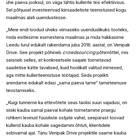
ühe päeva jooksul, on väga tähtis kullerite töö efektiivsus.
Sel põhjusel investeerivad kiirsaadetiste teenistused kogu
maailmas alati uuendustesse.
„Meie endi loodud üheks viimaseks uuenduslikuks tooteks,
mida esitlesime esimestena maailmas ja mida hakkasime
Leedu turul edukalt rakendama juba 2016. aastal, on Venipak
Drive. See projekt põhineb
crowdsourcing
põhimõttel, mis
seisneb selles, et konkreetsele saajale toimetavad
saadetise kätte tavalised, kuid hoolikalt valitud inimesed,
aga mitte kulleriteenistuse töötajad. Seda projekti
arendame edukalt edasi „sama päeva tarne“ tarneteenuse
teostamiseks.
„Kuigi tunneme ka ettevõtete seas taolisi suuri vajadusi, on
siiski kauba samal päeval kohale toimetamine praegu
rohkem levinud füüsiliste ostjate vahel, seepärast toovad
kullerid kauba kohale sagedamini õhtuti, klientidele
sobivamal ajal. Tänu Venipak Drive projektile saame kauba