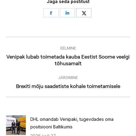
Jaga seda postitust
Share
Share
Share
on
on
on
Facebook
LinkedIn
Twitter
Post
EELMINE
navigation
Venipak lubab toimetada kauba Eestist Soome veelgi
Previous
tõhusamalt
post:
JÄRGMINE
Next
Brexiti mõju saadetiste kohale toimetamisele
post:
DHL omandab Venipaki, tugevdades oma
positsiooni Baltikumis
2026 juuli 27