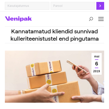
Search:
Kannatamatud kliendid sunnivad
kulleriteenistustel end pingutama
mai
6
2019