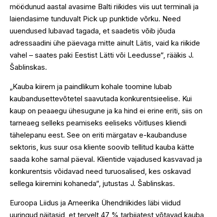
möödunud aastal avasime Balti riikides viis uut terminali ja
laiendasime tunduvalt Pick up punktide võrku. Need
uuendused lubavad tagada, et saadetis võib jõuda
adressaadini ühe päevaga mitte ainult Lätis, vaid ka riikide
vahel – saates paki Eestist Lätti või Leedusse“, rääkis J.
Šablinskas.
„Kauba kiirem ja paindlikum kohale toomine lubab
kaubandusettevõtetel saavutada konkurentsieelise. Kui
kaup on peaaegu ühesugune ja ka hind ei erine eriti, siis on
tarneaeg selleks peamiseks eeliseks võitluses kliendi
tähelepanu eest. See on eriti märgatav e-kaubanduse
sektoris, kus suur osa kliente soovib tellitud kauba kätte
saada kohe samal päeval. Klientide vajadused kasvavad ja
konkurentsis võidavad need turuosalised, kes oskavad
sellega kiiremini kohaneda“, jutustas J. Šablinskas.
Euroopa Liidus ja Ameerika Ühendriikides läbi viidud
uuringud näitasid, et tervelt 47 % tarbijatest võtavad kauba