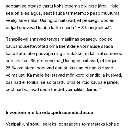
soetamise otsuse vastu kohaletoomise kiiruse järgi: „Kuid
see on alles algus, sest kauba tarnetempo peab muutuma
veelgi kiiremaks. Uuringud näitavad, et peaaegu pooled
ostjad soovivad kauba kätte saada 1 – 3 tunni jooksul“.
Tänapäeval annavad terves maailmas peaaegu pooled
kaubandusettevõtted oma klientidele võimaluse saada
kaup kätte ühe päevaga ning arvatakse, et lähiajal suureneb
see arv kuni 65 protsendini: „Uuringud näitavad, et koguni
25 % ostjatest loobuvad ostust, kui nad ei näe kiirtarne
võimalust. Ka meile helistavad mõnikord kliendid ja küsivad,
kas nad ei tohiks ise sõita lattu oma tellitud kaubale järele,
sest nad vajavad seda toodet võimalikult kiiresti“.
Investeerime ka edaspidi uuendustesse
Venipak juhi sõnul, selleks, et saadetis toimetataks kohale