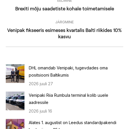
EELMINE
navigation
Previous
Brexiti mõju saadetiste kohale toimetamisele
post:
JÄRGMINE
Venipak fikseeris esimeses kvartalis Balti riikides 10%
Next
kasvu
post:
DHL omandab Venipaki, tugevdades oma
positsiooni Baltikumis
2026 juuli 27
Venipaki Riia Rumbula terminal kolib uuele
aadressile
2026 juuli 16
Alates 1. augustist on Leedus standardpakendi