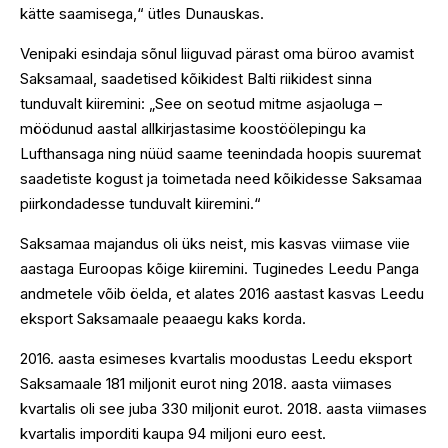
kätte saamisega,“ ütles Dunauskas.
Venipaki esindaja sõnul liiguvad pärast oma büroo avamist
Saksamaal, saadetised kõikidest Balti riikidest sinna
tunduvalt kiiremini: „See on seotud mitme asjaoluga –
möödunud aastal allkirjastasime koostöölepingu ka
Lufthansaga ning nüüd saame teenindada hoopis suuremat
saadetiste kogust ja toimetada need kõikidesse Saksamaa
piirkondadesse tunduvalt kiiremini.“
Saksamaa majandus oli üks neist, mis kasvas viimase viie
aastaga Euroopas kõige kiiremini. Tuginedes Leedu Panga
andmetele võib öelda, et alates 2016 aastast kasvas Leedu
eksport Saksamaale peaaegu kaks korda.
2016. aasta esimeses kvartalis moodustas Leedu eksport
Saksamaale 181 miljonit eurot ning 2018. aasta viimases
kvartalis oli see juba 330 miljonit eurot. 2018. aasta viimases
kvartalis imporditi kaupa 94 miljoni euro eest.