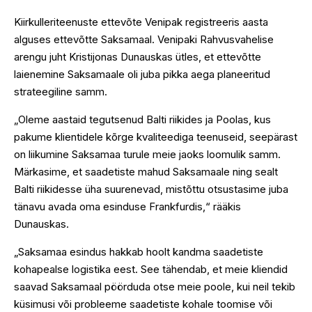
Kiirkulleriteenuste ettevõte Venipak registreeris aasta
alguses ettevõtte Saksamaal. Venipaki Rahvusvahelise
arengu juht Kristijonas Dunauskas ütles, et ettevõtte
laienemine Saksamaale oli juba pikka aega planeeritud
strateegiline samm.
„Oleme aastaid tegutsenud Balti riikides ja Poolas, kus
pakume klientidele kõrge kvaliteediga teenuseid, seepärast
on liikumine Saksamaa turule meie jaoks loomulik samm.
Märkasime, et saadetiste mahud Saksamaale ning sealt
Balti riikidesse üha suurenevad, mistõttu otsustasime juba
tänavu avada oma esinduse Frankfurdis,“ rääkis
Dunauskas.
„Saksamaa esindus hakkab hoolt kandma saadetiste
kohapealse logistika eest. See tähendab, et meie kliendid
saavad Saksamaal pöörduda otse meie poole, kui neil tekib
küsimusi või probleeme saadetiste kohale toomise või