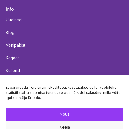
Info
Uudised
Blog
Venipakist
Karjäär
Kullerid
Saadetiste kohaletoimetamise reeglid
Et parandada Teie sirvimiskvaliteeti, kasutatakse sellel veebilehel
statistilistel ja sisemise turunduse eesmärkidel salasõnu, mille võite
Küpsistepoliitika
igal ajal välja lülitada.
Privaatsuspoliitika
Nõus
Keela