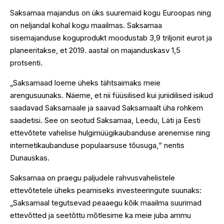
Saksamaa majandus on üks suuremaid kogu Euroopas ning
on neljandal kohal kogu maailmas. Saksamaa
sisemajanduse koguprodukt moodustab 3,9 triljonit eurot ja
planeeritakse, et 2019. aastal on majanduskasv 1,5
protsenti.
„Saksamaad loeme üheks tähtsaimaks meie
arengusuunaks. Näeme, et nii füüsilised kui juriidilised isikud
saadavad Saksamaale ja saavad Saksamaalt üha rohkem
saadetisi. See on seotud Saksamaa, Leedu, Läti ja Eesti
ettevõtete vahelise hulgimüügikaubanduse arenemise ning
internetikaubanduse populaarsuse tõusuga,“ nentis
Dunauskas.
Saksamaa on praegu paljudele rahvusvahelistele
ettevõtetele üheks peamiseks investeeringute suunaks:
„Saksamaal tegutsevad peaaegu kõik maailma suurimad
ettevõtted ja seetõttu mõtlesime ka meie juba ammu