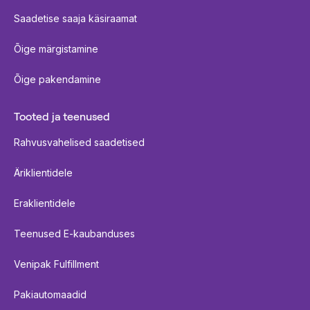
Saadetise saaja käsiraamat
Õige märgistamine
Õige pakendamine
Tooted ja teenused
Rahvusvahelised saadetised
Äriklientidele
Eraklientidele
Teenused E-kaubanduses
Venipak Fulfillment
Pakiautomaadid