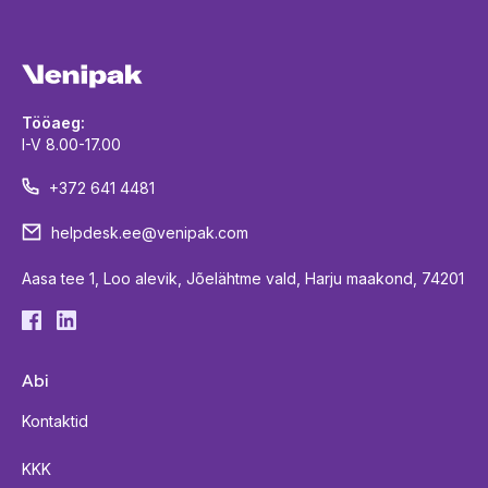
Tööaeg:
I-V 8.00-17.00
+372 641 4481
helpdesk.ee@venipak.com
Aasa tee 1, Loo alevik, Jõelähtme vald, Harju maakond, 74201
Abi
Kontaktid
KKK