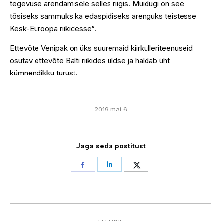
tegevuse arendamisele selles riigis. Muidugi on see
tõsiseks sammuks ka edaspidiseks arenguks teistesse
Kesk-Euroopa riikidesse“.
Ettevõte Venipak on üks suuremaid kiirkulleriteenuseid
osutav ettevõte Balti riikides üldse ja haldab üht
kümnendikku turust.
2019 mai 6
Jaga seda postitust
Share
Share
Share
on
on
on
Facebook
LinkedIn
Twitter
Post