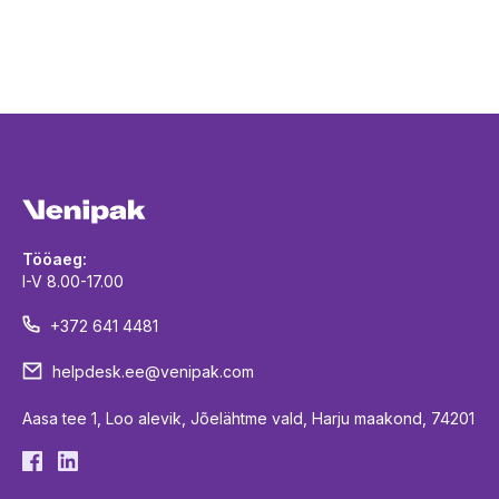
Tööaeg:
I-V 8.00-17.00
+372 641 4481
helpdesk.ee@venipak.com
Aasa tee 1, Loo alevik, Jõelähtme vald, Harju maakond, 74201