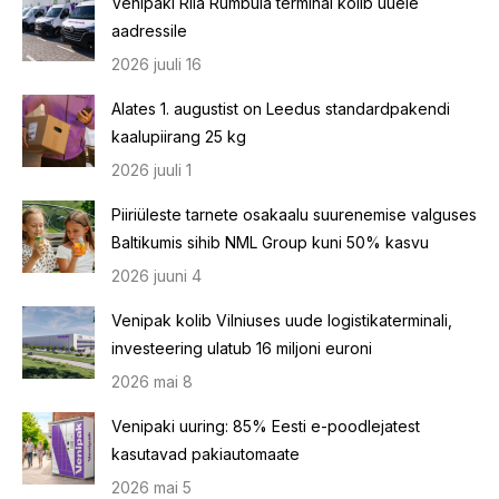
Venipaki Riia Rumbula terminal kolib uuele
aadressile
2026 juuli 16
Alates 1. augustist on Leedus standardpakendi
kaalupiirang 25 kg
2026 juuli 1
Piiriüleste tarnete osakaalu suurenemise valguses
Baltikumis sihib NML Group kuni 50% kasvu
2026 juuni 4
Venipak kolib Vilniuses uude logistikaterminali,
investeering ulatub 16 miljoni euroni
2026 mai 8
Venipaki uuring: 85% Eesti e-poodlejatest
kasutavad pakiautomaate
2026 mai 5