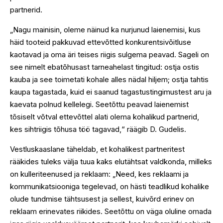
partnerid.
„Nagu mainisin, oleme näinud ka nurjunud laienemisi, kus
häid tooteid pakkuvad ettevõtted konkurentsivõitluse
kaotavad ja oma äri teises riigis sulgema peavad. Sageli on
see nimelt ebatõhusast tarneahelast tingitud: ostja ostis
kauba ja see toimetati kohale alles nädal hiljem; ostja tahtis
kaupa tagastada, kuid ei saanud tagastustingimustest aru ja
kaevata polnud kellelegi. Seetõttu peavad laienemist
tõsiselt võtval ettevõttel alati olema kohalikud partnerid,
kes sihtriigis tõhusa töö tagavad,“ räägib D. Gudelis.
Vestluskaaslane täheldab, et kohalikest partneritest
rääkides tuleks välja tuua kaks elutähtsat valdkonda, milleks
on kulleriteenused ja reklaam: „Need, kes reklaami ja
kommunikatsiooniga tegelevad, on hästi teadlikud kohalike
olude tundmise tähtsusest ja sellest, kuivõrd erinev on
reklaam erinevates riikides. Seetõttu on väga oluline omada