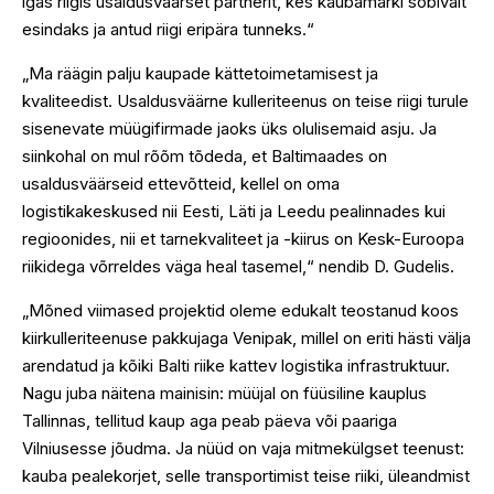
igas riigis usaldusväärset partnerit, kes kaubamärki sobivalt
esindaks ja antud riigi eripära tunneks.“
„Ma räägin palju kaupade kättetoimetamisest ja
kvaliteedist. Usaldusväärne kulleriteenus on teise riigi turule
sisenevate müügifirmade jaoks üks olulisemaid asju. Ja
siinkohal on mul rõõm tõdeda, et Baltimaades on
usaldusväärseid ettevõtteid, kellel on oma
logistikakeskused nii Eesti, Läti ja Leedu pealinnades kui
regioonides, nii et tarnekvaliteet ja -kiirus on Kesk-Euroopa
riikidega võrreldes väga heal tasemel,“ nendib D. Gudelis.
„Mõned viimased projektid oleme edukalt teostanud koos
kiirkulleriteenuse pakkujaga Venipak, millel on eriti hästi välja
arendatud ja kõiki Balti riike kattev logistika infrastruktuur.
Nagu juba näitena mainisin: müüjal on füüsiline kauplus
Tallinnas, tellitud kaup aga peab päeva või paariga
Vilniusesse jõudma. Ja nüüd on vaja mitmekülgset teenust:
kauba pealekorjet, selle transportimist teise riiki, üleandmist