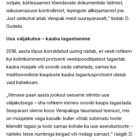
ostjale, kättesaamist tõendavate dokumentide täitmist,
isikusamasuse kontrollimist, lepingute allkirjastamist jne.
Just siinkohal aitab Venipak meid suurepäraselt,“ kiidab D.
Gudelis.
Uus väljakutse – kauba tagastamine
2018. aasta lõpus korraldatud uuring näitab, et veidi rohkem
kui kolmkümmend protsenti veebipoodlejatest tagastab
kauba müüjale või soovib seda vahetada, samas kui
traditsiooniliste kaupluste kauba tagastusprotsent ulatub
vaid kaheksani.
„Viimase paari aasta jooksul seisame silmitsi uue
väljakutsega – üha rohkem inimesi soovib kaupa tagastada.
Seepärast oleme koos Venipakiga täiustanud teenust, mis
on müüjatele väga kasulik: kuller võtab sobimatu toote
kliendilt tagasi ja toob samas kohale ka uue asendustoote –
näiteks teise numbriga kingad või midagi sarnast,“ räägib D.