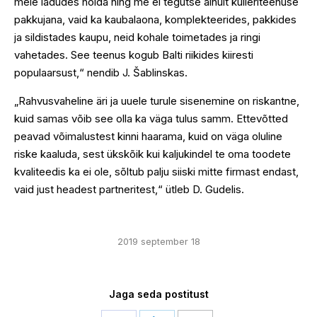
meie ladudes hoida ning me ei tegutse ainult kulleriteenuse
pakkujana, vaid ka kaubalaona, komplekteerides, pakkides
ja sildistades kaupu, neid kohale toimetades ja ringi
vahetades. See teenus kogub Balti riikides kiiresti
populaarsust,“ nendib J. Šablinskas.
„Rahvusvaheline äri ja uuele turule sisenemine on riskantne,
kuid samas võib see olla ka väga tulus samm. Ettevõtted
peavad võimalustest kinni haarama, kuid on väga oluline
riske kaaluda, sest ükskõik kui kaljukindel te oma toodete
kvaliteedis ka ei ole, sõltub palju siiski mitte firmast endast,
vaid just headest partneritest,“ ütleb D. Gudelis.
2019 september 18
Jaga seda postitust