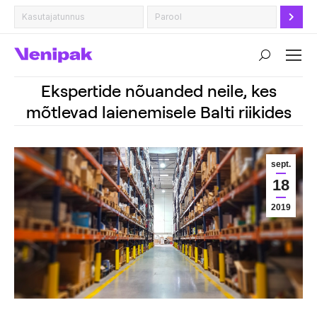
Search:
Ekspertide nõuanded neile, kes
mõtlevad laienemisele Balti riikides
sept.
18
2019