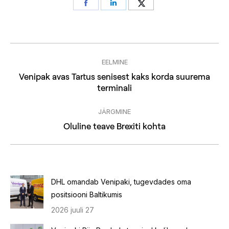
Share
Share
Share
on
on
on
Facebook
LinkedIn
Twitter
Post
EELMINE
navigation
Venipak avas Tartus senisest kaks korda suurema
Previous
terminali
post:
JÄRGMINE
Next
Oluline teave Brexiti kohta
post:
DHL omandab Venipaki, tugevdades oma
positsiooni Baltikumis
2026 juuli 27