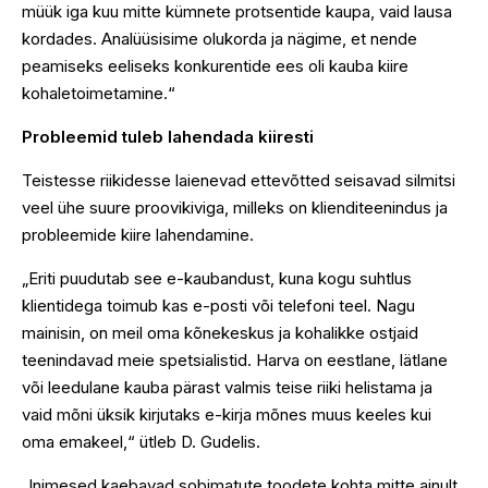
müük iga kuu mitte kümnete protsentide kaupa, vaid lausa
kordades. Analüüsisime olukorda ja nägime, et nende
peamiseks eeliseks konkurentide ees oli kauba kiire
kohaletoimetamine.“
Probleemid tuleb lahendada kiiresti
Teistesse riikidesse laienevad ettevõtted seisavad silmitsi
veel ühe suure proovikiviga, milleks on klienditeenindus ja
probleemide kiire lahendamine.
„Eriti puudutab see e-kaubandust, kuna kogu suhtlus
klientidega toimub kas e-posti või telefoni teel. Nagu
mainisin, on meil oma kõnekeskus ja kohalikke ostjaid
teenindavad meie spetsialistid. Harva on eestlane, lätlane
või leedulane kauba pärast valmis teise riiki helistama ja
vaid mõni üksik kirjutaks e-kirja mõnes muus keeles kui
oma emakeel,“ ütleb D. Gudelis.
„Inimesed kaebavad sobimatute toodete kohta mitte ainult