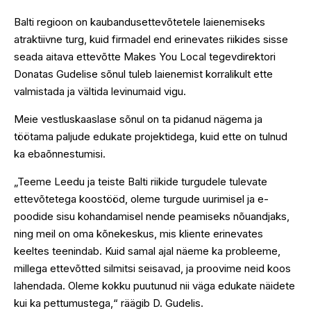
Balti regioon on kaubandusettevõtetele laienemiseks
atraktiivne turg, kuid firmadel end erinevates riikides sisse
seada aitava ettevõtte Makes You Local tegevdirektori
Donatas Gudelise sõnul tuleb laienemist korralikult ette
valmistada ja vältida levinumaid vigu.
Meie vestluskaaslase sõnul on ta pidanud nägema ja
töötama paljude edukate projektidega, kuid ette on tulnud
ka ebaõnnestumisi.
„Teeme Leedu ja teiste Balti riikide turgudele tulevate
ettevõtetega koostööd, oleme turgude uurimisel ja e-
poodide sisu kohandamisel nende peamiseks nõuandjaks,
ning meil on oma kõnekeskus, mis kliente erinevates
keeltes teenindab. Kuid samal ajal näeme ka probleeme,
millega ettevõtted silmitsi seisavad, ja proovime neid koos
lahendada. Oleme kokku puutunud nii väga edukate näidete
kui ka pettumustega,“ räägib D. Gudelis.