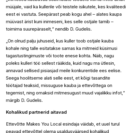
müüjale, vaid ka kullerile või teistele isikutele, kes kvaliteedi
eest ei vastuta. Seepärast peab kogu ahel – alates kaupa
müüvast ärist kuni inimeseni, kes selle ostjale tarnib –
toimima suurepäraselt,“ nendib D. Gudelis.
„On olnud palju juhuseid, kus kuller toob ostjale kauba
kohale ning talle esitatakse samas ka mitmeid küsimusi
tagastustingimuste või toote enese kohta. Näib, nagu
poleks kulleri töö sellest rääkida, kuid nagu ma ütlesin,
annavad sellised pisiasjad meile konkurentide ees eelise.
Seega hoolitseme alati selle eest, et kõigi tasandite
töötajad teaksid, missuguse kauba ja ettevõttega on
tegemist, ning omaksid mitmesugust muud vajalikku infot,“
märgib D. Gudelis.
Kohalikud partnerid aitavad
Ettevõtte Makes You Local esindaja väidab, et uuel turul
peavad ettevõttel olema usaldusväärsed kohalikud