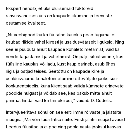
Ekspert nendib, et üks olulisemaid faktoreid
rahvusvahelises äris on kaupade liikumine ja teenuste
osutamise kvaliteet.
„Nii veebipood kui ka füüsiline kauplus peab tagama, et
kaubad riikide vahel kiiresti ja usaldusväärselt liiguksid. Ning
see ei puuduta ainult kaupade kohaletoimetamist, vaid ka
nende tagastamist ja vahetamist. On palju situatsioone, kus
füüsiline kauplus või ladu, kust kaup pärineb, asub ühes
riigis ja ostjad teises. Seetõttu on kaupade kiire ja
usaldusväärne kohaletoimetamine ettevõtjate jaoks suur
konkurentsieelis, kuna klient saab valida kümnete erinevate
poodide hulgast ja võidab see, kes pakub mitte ainult
parimat hinda, vaid ka tarnekiirust,“ väidab D. Gudelis.
Intervjueeritava sõnul on see eriti ilmne rõivaste ja jalatsite
müügis: „Ma võin tuua lihtsa näite. Eesti jalatsimüüjad avasid
Leedus füüsilise ja e-poe ning poole aasta jooksul kasvas