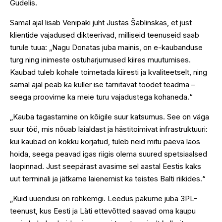
Gudelis.
Samal ajal lisab Venipaki juht Justas Šablinskas, et just
klientide vajadused dikteerivad, milliseid teenuseid saab
turule tuua: „Nagu Donatas juba mainis, on e-kaubanduse
turg ning inimeste ostuharjumused kiires muutumises.
Kaubad tuleb kohale toimetada kiiresti ja kvaliteetselt, ning
samal ajal peab ka kuller ise tarnitavat toodet teadma –
seega proovime ka meie turu vajadustega kohaneda.“
„Kauba tagastamine on kõigile suur katsumus. See on väga
suur töö, mis nõuab laialdast ja hästitoimivat infrastruktuuri:
kui kaubad on kokku korjatud, tuleb neid mitu päeva laos
hoida, seega peavad igas riigis olema suured spetsiaalsed
laopinnad. Just seepärast avasime sel aastal Eestis kaks
uut terminali ja jätkame laienemist ka teistes Balti riikides.“
„Kuid uuendusi on rohkemgi. Leedus pakume juba 3PL-
teenust, kus Eesti ja Läti ettevõtted saavad oma kaupu