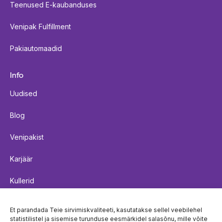
Teenused E-kaubanduses
Venipak Fulfillment
Pakiautomaadid
Info
Uudised
Blog
Venipakist
Karjäär
Kullerid
Saadetiste kohaletoimetamise reeglid
Et parandada Teie sirvimiskvaliteeti, kasutatakse sellel veebilehel
statistilistel ja sisemise turunduse eesmärkidel salasõnu, mille võite