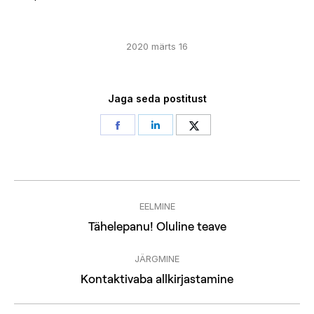
2020 märts 16
Jaga seda postitust
Share
Share
Share
on
on
on
Facebook
LinkedIn
Twitter
Post
EELMINE
navigation
Previous
Tähelepanu! Oluline teave
post:
JÄRGMINE
Next
Kontaktivaba allkirjastamine
post: