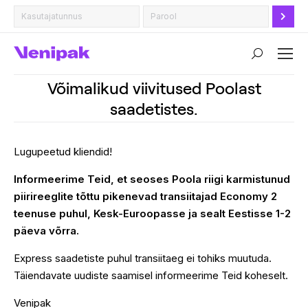
Search:
Võimalikud viivitused Poolast
saadetistes.
Lugupeetud kliendid!
Informeerime Teid, et seoses Poola riigi karmistunud
piirireeglite tõttu pikenevad transiitajad Economy 2
teenuse puhul, Kesk-Euroopasse ja sealt Eestisse 1-2
päeva võrra.
Express saadetiste puhul transiitaeg ei tohiks muutuda.
Täiendavate uudiste saamisel informeerime Teid koheselt.
Venipak