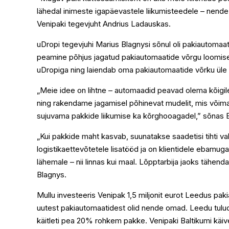
lähedal inimeste igapäevastele liikumisteedele – nen
Venipaki tegevjuht Andrius Ladauskas.
uDropi tegevjuhi Marius Blagnysi sõnul oli pakiautomaat
peamine põhjus jagatud pakiautomaatide võrgu loomiseks
uDropiga ning laiendab oma pakiautomaatide võrku üle 
„Meie idee on lihtne – automaadid peavad olema kõig
ning rakendame jagamisel põhinevat mudelit, mis võima
sujuvama pakkide liikumise ka kõrghooagadel,” sõnas 
„Kui pakkide maht kasvab, suunatakse saadetisi tihti 
logistikaettevõtetele lisatööd ja on klientidele ebamu
lähemale – nii linnas kui maal. Lõpptarbija jaoks tähe
Blagnys.
Mullu investeeris Venipak 1,5 miljonit eurot Leedus paki
uutest pakiautomaatidest olid nende omad. Leedu tulu
käitleti pea 20% rohkem pakke. Venipaki Baltikumi käive