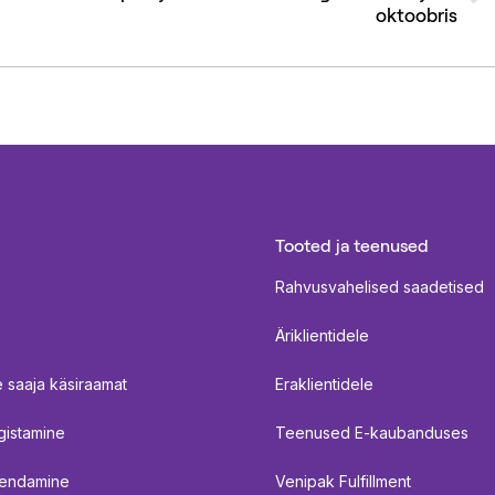
oktoobris
post:
Tooted ja teenused
Rahvusvahelised saadetised
Äriklientidele
 saaja käsiraamat
Eraklientidele
gistamine
Teenused E-kaubanduses
endamine
Venipak Fulfillment