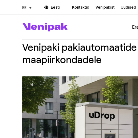
Eesti
Kontaktid
Venipakist
Uudised
EE
Er
Venipaki pakiautomaatide 
maapiirkondadele