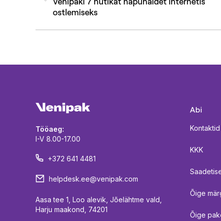
Venipaki 7 nutikat näpunäidet internetis
ostlemiseks
post:
Abi
Kontaktid
Tööaeg:
I-V 8.00-17.00
KKK
+372 641 4481
Saadetise
helpdesk.ee@venipak.com
Õige mär
Aasa tee 1, Loo alevik, Jõelähtme vald,
Harju maakond, 74201
Õige pak