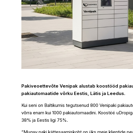
Pakiveoettevõte Venipak alustab koostööd pakia
pakiautomaatide võrku Eestis, Lätis ja Leedus.
Kui seni on Baltikumis tegutsenud 800 Venipaki pakiaut
võrra enam kui 1000 pakiautomaadini. Koostöö uDropi
38% ja Eestis ligi 75%.
“Mugav paki kättesaamiskoht on üks meie klientide pea