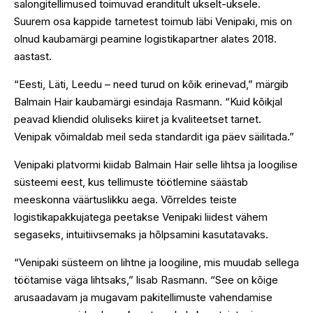
salongitellimused toimuvad eranditult ukselt-uksele.
Suurem osa kappide tarnetest toimub läbi Venipaki, mis on
olnud kaubamärgi peamine logistikapartner alates 2018.
aastast.
“Eesti, Läti, Leedu – need turud on kõik erinevad,” märgib
Balmain Hair kaubamärgi esindaja Rasmann. “Kuid kõikjal
peavad kliendid oluliseks kiiret ja kvaliteetset tarnet.
Venipak võimaldab meil seda standardit iga päev säilitada.”
Venipaki platvormi kiidab Balmain Hair selle lihtsa ja loogilise
süsteemi eest, kus tellimuste töötlemine säästab
meeskonna väärtuslikku aega. Võrreldes teiste
logistikapakkujatega peetakse Venipaki liidest vähem
segaseks, intuitiivsemaks ja hõlpsamini kasutatavaks.
“Venipaki süsteem on lihtne ja loogiline, mis muudab sellega
töötamise väga lihtsaks,” lisab Rasmann. “See on kõige
arusaadavam ja mugavam pakitellimuste vahendamise