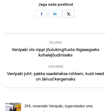
Jaga seda postitust
Share
Share
Share
on
on
on
Facebook
LinkedIn
Twitter
Post
EELMINE
navigation
Venipaki viis nippi jõulukingituste õigeaegseks
Previous
kohalejõudmiseks
post:
JÄRGMINE
Venipaki juht: pakke saadetakse rohkem, kuid need
Next
on läinud kergemaks
post:
DHL omandab Venipaki, tugevdades oma