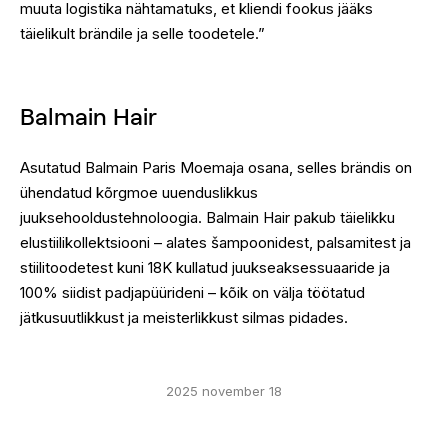
muuta logistika nähtamatuks, et kliendi fookus jääks
täielikult brändile ja selle toodetele.”
Balmain Hair
Asutatud Balmain Paris Moemaja osana, selles brändis on
ühendatud kõrgmoe uuenduslikkus
juuksehooldustehnoloogia. Balmain Hair pakub täielikku
elustiilikollektsiooni – alates šampoonidest, palsamitest ja
stiilitoodetest kuni 18K kullatud juukseaksessuaaride ja
100% siidist padjapüürideni – kõik on välja töötatud
jätkusuutlikkust ja meisterlikkust silmas pidades.
2025 november 18