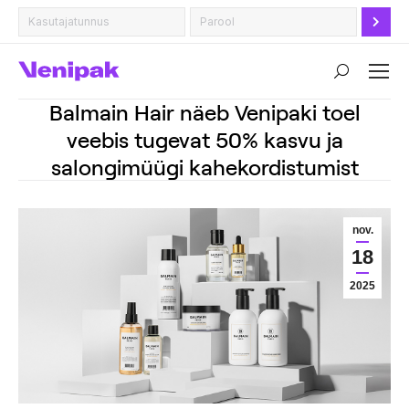
Search:
Balmain Hair näeb Venipaki toel
veebis tugevat 50% kasvu ja
salongimüügi kahekordistumist
nov.
18
2025