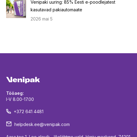
Venipaki uuring: 85% Eesti e-poodlejatest
kasutavad pakiautomaate
2026 mai 5
Tööaeg:
I-V 8.00-17.00
+372 641 4481
helpdesk.ee@venipak.com
Aasa tee 1, Loo alevik, Jõelähtme vald, Harju maakond, 74201