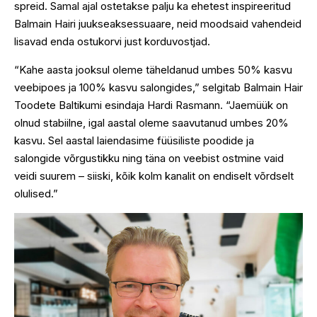
spreid. Samal ajal ostetakse palju ka ehetest inspireeritud
Balmain Hairi juukseaksessuaare, neid moodsaid vahendeid
lisavad enda ostukorvi just korduvostjad.
“Kahe aasta jooksul oleme täheldanud umbes 50% kasvu
veebipoes ja 100% kasvu salongides,” selgitab Balmain Hair
Toodete Baltikumi esindaja Hardi Rasmann. “Jaemüük on
olnud stabiilne, igal aastal oleme saavutanud umbes 20%
kasvu. Sel aastal laiendasime füüsiliste poodide ja
salongide võrgustikku ning täna on veebist ostmine vaid
veidi suurem – siiski, kõik kolm kanalit on endiselt võrdselt
olulised.”