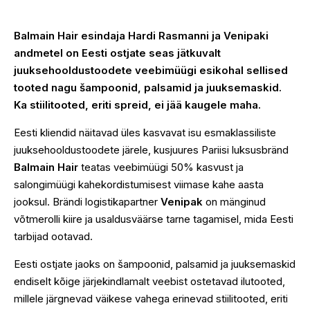
Balmain Hair esindaja Hardi Rasmanni ja Venipaki
andmetel on Eesti ostjate seas jätkuvalt
juuksehooldustoodete veebimüügi esikohal sellised
tooted nagu šampoonid, palsamid ja juuksemaskid
.
Ka stiilitooted, eriti spreid, ei jää kaugele maha.
Eesti kliendid näitavad üles kasvavat isu esmaklassiliste
juuksehooldustoodete järele, kusjuures Pariisi luksusbränd
Balmain Hair
teatas veebimüügi 50% kasvust ja
salongimüügi kahekordistumisest viimase kahe aasta
jooksul. Brändi logistikapartner
Venipak
on mänginud
võtmerolli kiire ja usaldusväärse tarne tagamisel, mida Eesti
tarbijad ootavad.
Eesti ostjate jaoks on šampoonid, palsamid ja juuksemaskid
endiselt kõige järjekindlamalt veebist ostetavad ilutooted,
millele järgnevad väikese vahega erinevad stiilitooted, eriti