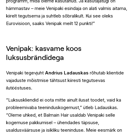
programm, mida oleme kasutanud. Ja kasutajatugi on
hämmastav – meie Venipaki esindaja on alati valmis aitama,
kiirelt tegutsema ja suhtleb sõbralikult. Kui see oleks
Eurovisioon, saaks Venipak meilt 12 punkti!”
Venipak: kasvame koos
luksusbrändidega
Venipaki tegevjuht
Andrius Ladauskas
rõhutab klientide
vajaduste mõistmise tähtsust kiiresti tegutsevas
ilutööstuses.
“Luksuskliendid ei oota mitte ainult ilusat toodet, vaid ka
probleemivaba teeninduskogemust,” ütleb Ladauskas.
“Oleme uhked, et Balmain Hair usaldab Venipaki selle
kogemuse pakkumisel – ühendades täpsuse,
usaldusväärsuse ja isikliku teeninduse. Meie eesmärk on