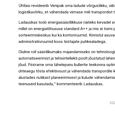
Ühtlasi revideerib Venipak oma ladude võrgustikku, vii
logistikavõrku, et vähendada viimase miili transpordist 
Ladauskas toob energiasäästlikkuse näiteks kevadel av
millel on energiatõhususe standard A++ ja mis ei toimi 
sorteerimiskeskus kui ka kontoriruumid. Kinnistul asuva
administratiivruumid koos töötajate puhkealadega.
Oluline roll säästlikumaks majandamiseks on tehnoloogi
automatiseerimist ja tehisintellekti poolt jõustatud la
jõud. Pöörame oma tähelepanu kullerite teekonna optime
ühteaegu tõsta efektiivsust ja vähendada transpordile k
alustades nutikast planeerimisest ja kulude vähendamise
teenuseid kasutada,“ kommenteerib Ladauskas.
20