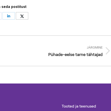
 seda postitust
hare
Share
Share
n
on
on
acebook
LinkedIn
Twitter
JÄRGMINE
Next
Pühade-eelse tarne tähtajad
post:
Tooted ja teenused