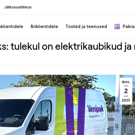
Jätkusuutlikkus
aklientidele
Äriklientidele
Tooted ja teenused
Pakia
s: tulekul on elektrikaubikud 
dets.
2
2025