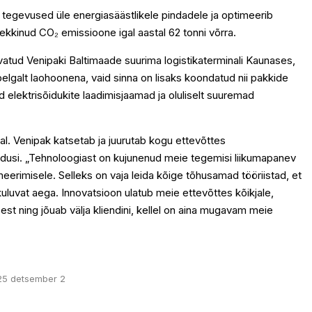
b tegevused üle energiasäästlikele pindadele ja optimeerib
tekkinud CO₂ emissioone igal aastal 62 tonni võrra.
atud Venipaki Baltimaade suurima logistikaterminali Kaunases,
pelgalt laohoonena, vaid sinna on lisaks koondatud nii pakkide
d elektrisõidukite laadimisjaamad ja oluliselt suuremad
al. Venipak katsetab ja juurutab kogu ettevõttes
hendusi. „Tehnoloogiast on kujunenud meie tegemisi liikumapanev
erimisele. Selleks on vaja leida kõige tõhusamad tööriistad, et
uluvat aega. Innovatsioon ulatub meie ettevõttes kõikjale,
st ning jõuab välja kliendini, kellel on aina mugavam meie
25 detsember 2