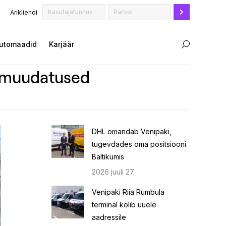
Ärikliendi
utomaadid
Karjäär
Search:
ja muudatused
DHL omandab Venipaki,
tugevdades oma positsiooni
Baltikumis
2026 juuli 27
Venipaki Riia Rumbula
terminal kolib uuele
aadressile