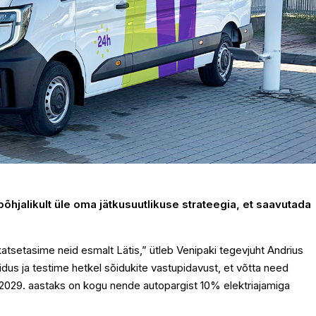
hjalikult üle oma jätkusuutlikuse strateegia, et saavutada
katsetasime neid esmalt Lätis,” ütleb Venipaki tegevjuht Andrius
us ja testime hetkel sõidukite vastupidavust, et võtta need
 2029. aastaks on kogu nende autopargist 10% elektriajamiga