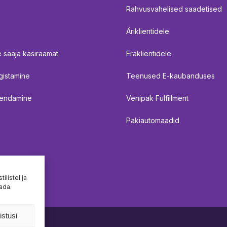
Rahvusvahelised saadetised
Äriklientidele
 saaja käsiraamat
Eraklientidele
gistamine
Teenused E-kaubanduses
endamine
Venipak Fulfillment
Pakiautomaadid
ilistel ja
tada.
istusi