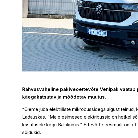
Rahvusvaheline pakiveoettevõte Venipak vaatab põ
käegakatsutav ja mõõdetav muutus.
“Oleme juba elektriliste mikrobussidega algust teinud, 
Ladauskas. “Meie esimesed elektribussid on hetkel sõid
kasutusele kogu Baltikumis.” Ettevõtte eesmärk on, et
sõidukid.