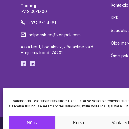
Kontaktid
Tööaeg:
I-V 8.00-17.00
KKK
+372 641 4481
Saadetise
helpdesk.ee@venipak.com
Õige mär
Aasa tee 1, Loo alevik, Jõelähtme vald,
Harju maakond, 74201
Õige pak
Et parandada Teie sirvimiskvaliteeti, kasutatakse sellel veebilehel statist
sisemise turunduse eesmärkidel salasõnu, mille võite igal ajal välja lüli
Nõus
Keela
Vaata eel