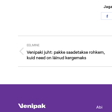
Jaga
S
o
F
Post
EELMINE
navigation
Venipaki juht: pakke saadetakse rohkem,
Previous
kuid need on läinud kergemaks
post:
Abi