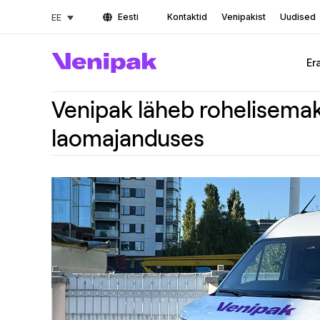
Eesti
Kontaktid
Venipakist
Uudised
EE
Er
Venipak läheb rohelisemak
laomajanduses