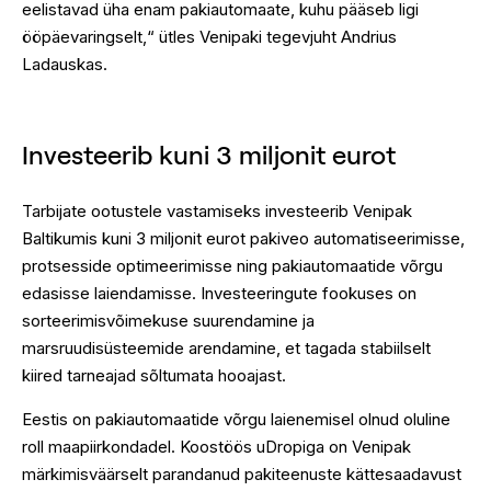
eelistavad üha enam pakiautomaate, kuhu pääseb ligi
ööpäevaringselt,“ ütles Venipaki tegevjuht Andrius
Ladauskas.
Investeerib kuni 3 miljonit eurot
Tarbijate ootustele vastamiseks investeerib Venipak
Baltikumis kuni 3 miljonit eurot pakiveo automatiseerimisse,
protsesside optimeerimisse ning pakiautomaatide võrgu
edasisse laiendamisse. Investeeringute fookuses on
sorteerimisvõimekuse suurendamine ja
marsruudisüsteemide arendamine, et tagada stabiilselt
kiired tarneajad sõltumata hooajast.
Eestis on pakiautomaatide võrgu laienemisel olnud oluline
roll maapiirkondadel. Koostöös uDropiga on Venipak
märkimisväärselt parandanud pakiteenuste kättesaadavust