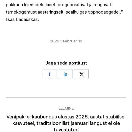
pakkuda klientidele kiiret, prognoositavat ja mugavat
tarnekogemust aastaringselt, sealhulgas tipphooaegadel,“
lisas Ladauskas.
2026 veebruar 10
Jaga seda postitust
Share
Share
Share
on
on
on
Facebook
LinkedIn
Twitter
Post
EELMINE
navigation
Venipak: e-kaubandus alustas 2026. aastat stabiilsel
Previous
kasvuteel, traditsioonilist jaanuari langust ei ole
tuvastatud
post: