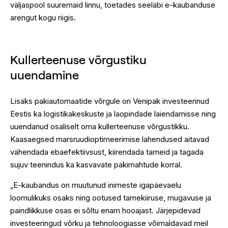
väljaspool suuremaid linnu, toetades seeläbi e-kaubanduse
arengut kogu riigis.
Kullerteenuse võrgustiku
uuendamine
Lisaks pakiautomaatide võrgule on Venipak investeerinud
Eestis ka logistikakeskuste ja laopindade laiendamisse ning
uuendanud osaliselt oma kullerteenuse võrgustikku.
Kaasaegsed marsruudioptimeerimise lahendused aitavad
vähendada ebaefektiivsust, kiirendada tarneid ja tagada
sujuv teenindus ka kasvavate pakimahtude korral.
„E-kaubandus on muutunud inimeste igapäevaelu
loomulikuks osaks ning ootused tarnekiiruse, mugavuse ja
paindlikkuse osas ei sõltu enam hooajast. Järjepidevad
investeeringud võrku ja tehnoloogiasse võimaldavad meil