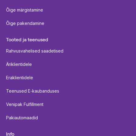
Õige märgistamine
Õige pakendamine
Tooted ja teenused
Rahvusvahelised saadetised
Äriklientidele
Eraklientidele
Teenused E-kaubanduses
Venipak Fulfillment
Pakiautomaadid
Info