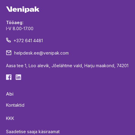
Tööaeg:
I-V 8.00-17.00
+372 641 4481
helpdesk.ee@venipak.com
Aasa tee 1, Loo alevik, Jõelähtme vald, Harju maakond, 74201
Abi
Kontaktid
KKK
Saadetise saaja käsiraamat