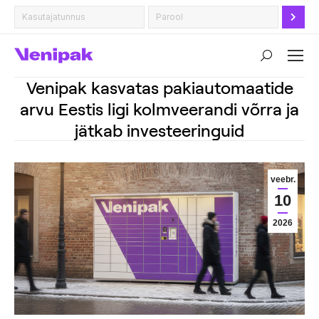
Search:
Venipak kasvatas pakiautomaatide
arvu Eestis ligi kolmveerandi võrra ja
jätkab investeeringuid
veebr.
10
2026