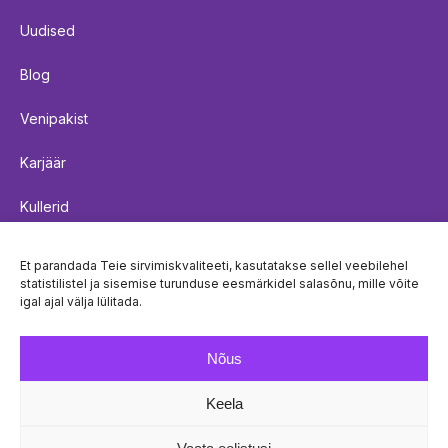
Uudised
Blog
Venipakist
Karjäär
Kullerid
Saadetiste kohaletoimetamise reeglid
Et parandada Teie sirvimiskvaliteeti, kasutatakse sellel veebilehel
statistilistel ja sisemise turunduse eesmärkidel salasõnu, mille võite
Küpsistepoliitika
igal ajal välja lülitada.
Privaatsuspoliitika
Nõus
Keela
© Venipak 2026