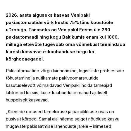
2026. aasta alguseks kasvas Venipaki
pakiautomaatide võrk Eestis 75% tänu koostööle
uDropiga. Tänaseks on Venipakil Eestis üle 280
pakiautomaadi ning kogu Baltikumis enam kui 1000,
millega ettevõte tugevdab oma võimekust teenindada
kiiresti kasvavat e-kaubanduse turgu ka
kõrghooaegadel.
Pakiautomaatide võrgu laiendamine, logistiliste protsesside
tõhustamine ja nutikamate pakiveomarsruutide
kasutuselevõtt võimaldavad Venipakil hoida tarneajad
lühikesed ka siis, kui e-kaubanduse mahud ajutiselt
hüppeliselt kasvavad.
„Klientide ootused tarnekiiruse ja paindlikkuse osas on
püsivalt kõrged. Samal ajal näeme selget nõudluse kasvu
mugavate pakisaatmise lahenduste järele – inimesed