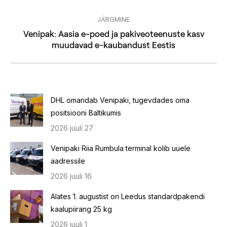
JÄRGMINE
Venipak: Aasia e-poed ja pakiveoteenuste kasv
Next
muudavad e-kaubandust Eestis
post:
DHL omandab Venipaki, tugevdades oma
positsiooni Baltikumis
2026 juuli 27
Venipaki Riia Rumbula terminal kolib uuele
aadressile
2026 juuli 16
Alates 1. augustist on Leedus standardpakendi
kaalupiirang 25 kg
2026 juuli 1