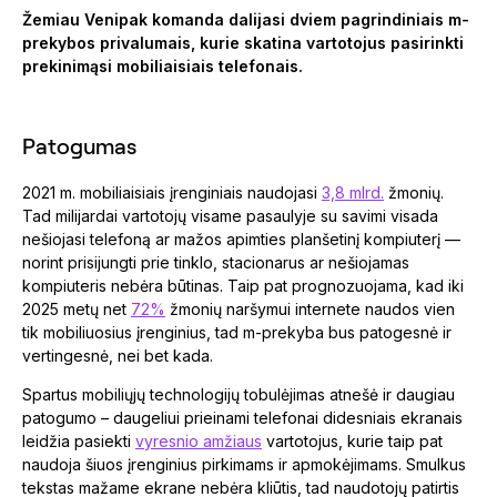
Žemiau Venipak komanda dalijasi dviem pagrindiniais m-
prekybos privalumais, kurie skatina vartotojus pasirinkti
prekinimąsi mobiliaisiais telefonais.
Patogumas
2021 m. mobiliaisiais įrenginiais naudojasi
3,8 mlrd.
žmonių.
Tad milijardai vartotojų visame pasaulyje su savimi visada
nešiojasi telefoną ar mažos apimties planšetinį kompiuterį —
norint prisijungti prie tinklo, stacionarus ar nešiojamas
kompiuteris nebėra būtinas. Taip pat prognozuojama, kad iki
2025 metų net
72%
žmonių naršymui internete naudos vien
tik mobiliuosius įrenginius, tad m-prekyba bus patogesnė ir
vertingesnė, nei bet kada.
Spartus mobiliųjų technologijų tobulėjimas atnešė ir daugiau
patogumo – daugeliui prieinami telefonai didesniais ekranais
leidžia pasiekti
vyresnio amžiaus
vartotojus, kurie taip pat
naudoja šiuos įrenginius pirkimams ir apmokėjimams. Smulkus
tekstas mažame ekrane nebėra kliūtis, tad naudotojų patirtis