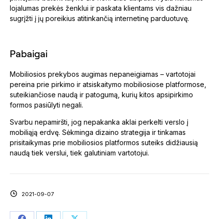
lojalumas prekės ženklui ir paskata klientams vis dažniau
sugrįžti į jų poreikius atitinkančią internetinę parduotuvę.
Pabaigai
Mobiliosios prekybos augimas nepaneigiamas – vartotojai
pereina prie pirkimo ir atsiskaitymo mobiliosiose platformose,
suteikiančiose naudą ir patogumą, kurių kitos apsipirkimo
formos pasiūlyti negali.
Svarbu nepamiršti, jog nepakanka aklai perkelti verslo į
mobiliąją erdvę. Sėkminga dizaino strategija ir tinkamas
prisitaikymas prie mobiliosios platformos suteiks didžiausią
naudą tiek verslui, tiek galutiniam vartotojui.
2021-09-07