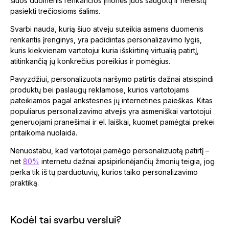
šiuos duomenis renkančios įmonės juos saugotų ir neleistų
pasiekti trečiosioms šalims.
Svarbi nauda, kurią šiuo atveju suteikia asmens duomenis
renkantis įrenginys, yra padidintas personalizavimo lygis,
kuris kiekvienam vartotojui kuria išskirtinę virtualią patirtį,
atitinkančią jų konkrečius poreikius ir pomėgius.
Pavyzdžiui, personalizuota naršymo patirtis dažnai atsispindi
produktų bei paslaugų reklamose, kurios vartotojams
pateikiamos pagal ankstesnes jų internetines paieškas. Kitas
populiarus personalizavimo atvejis yra asmeniškai vartotojui
generuojami pranešimai ir el. laiškai, kuomet pamėgtai prekei
pritaikoma nuolaida.
Nenuostabu, kad vartotojai pamėgo personalizuotą patirtį –
net
80%
internetu dažnai apsipirkinėjančių žmonių teigia, jog
perka tik iš tų parduotuvių, kurios taiko personalizavimo
praktiką.
Kodėl tai svarbu verslui?