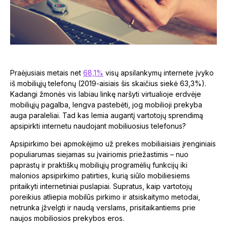
Praėjusiais metais net
68,1%
visų apsilankymų internete įvyko
iš mobiliųjų telefonų (2019-aisiais šis skaičius siekė 63,3%).
Kadangi žmonės vis labiau linkę naršyti virtualioje erdvėje
mobiliųjų pagalba, lengva pastebėti, jog mobilioji prekyba
auga paraleliai. Tad kas lemia augantį vartotojų sprendimą
apsipirkti internetu naudojant mobiliuosius telefonus?
Apsipirkimo bei apmokėjimo už prekes mobiliaisiais įrenginiais
populiarumas siejamas su įvairiomis priežastimis – nuo
paprastų ir praktiškų mobiliųjų programėlių funkcijų iki
malonios apsipirkimo patirties, kurią siūlo mobiliesiems
pritaikyti internetiniai puslapiai. Supratus, kaip vartotojų
poreikius atliepia mobilūs pirkimo ir atsiskaitymo metodai,
netrunka įžvelgti ir naudą verslams, prisitaikantiems prie
naujos mobiliosios prekybos eros.