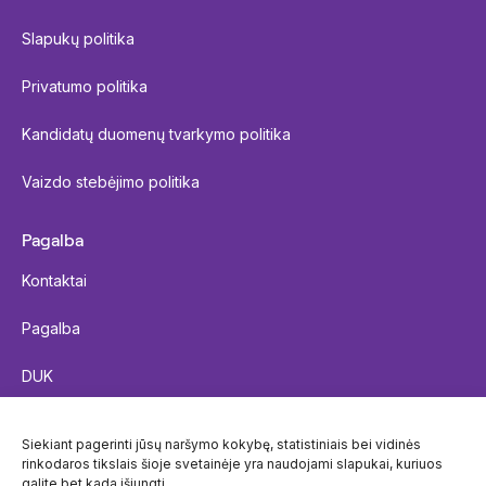
Slapukų politika
Privatumo politika
Kandidatų duomenų tvarkymo politika
Vaizdo stebėjimo politika
Pagalba
Kontaktai
Pagalba
DUK
Siųsti siuntą
Siekiant pagerinti jūsų naršymo kokybę, statistiniais bei vidinės
rinkodaros tikslais šioje svetainėje yra naudojami slapukai, kuriuos
Siuntos sekimas
galite bet kada išjungti.