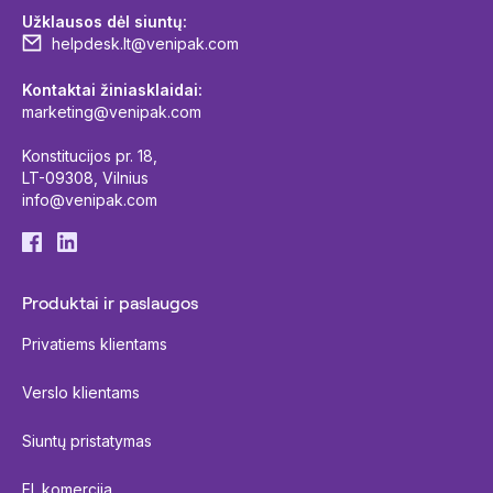
Užklausos dėl siuntų:
helpdesk.lt@venipak.com
Kontaktai žiniasklaidai:
marketing@venipak.com
Konstitucijos pr. 18,
LT-09308, Vilnius
info@venipak.com
Produktai ir paslaugos
Privatiems klientams
Verslo klientams
Siuntų pristatymas
El. komercija