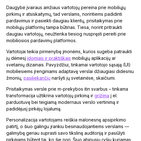
Daugybė įvairaus amžiaus vartotojų pereina prie mobiliųjų
pirkimų ir atsiskaitymų, tad verslams, norintiems padidinti
pardavimus ir pasiekti daugiau klientų, prisitaikymas prie
mobiliųjų platformų tampa būtinas. Tiesa, norint pritraukti
daugiau vartotojų, neužtenka tiesiog nuspręsti pereiti prie
mobiliosios pardavimų platformos.
Vartotojai teikia pirmenybę įmonėms, kurios sugeba patraukti
jų dėmesį
įdomiais ir praktiškais
mobiliųjų aplikacijų ar
svetainių dizainais. Pavyzdžiui, tinkamai vartotojo sąsają (UI)
mobiliesiems įrenginiams adaptavę verslai džiaugiasi didesniu
žmonių,
pasiliekančių
naršyti jų svetainėse, skaičiumi.
Prisitaikymas versle prie m-prekybos itin svarbus – tinkama
transformacija užtikrina vartotojų pirkimą ir
grįžimą
į el.
parduotuvę bei teigiamą modernaus verslo vertinimą ir
padidėjusį pirkėjų lojalumą.
Personalizacija vartotojams reiškia malonesnę apsipirkimo
patirtį, o šiuo galingu įrankiu besinaudojantiems verslams —
galimybę geriau suprasti savo tikslinę auditoriją ir pasiūlyti
pirkėjams būtent tai, ko šie nori. Šiuo abipusiu ryšiu kuriamas