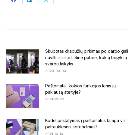
Share
Share
Share
on
on
on
Facebook
LinkedIn
X
Skubotas drabužių pirkimas po darbo gali
nuvilti: stilistė I. Sinė patarė, kokių taisyklių
svarbu laikytis
2023-03-03
Paštomatai: kokios funkcijos lems jų
paklausą ateityje?
2021-10-29
Kodėl pristatymas į paštomatus tampa vis
patrauklesnis sprendimas?
2021-10-13