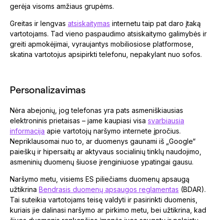
gerėja visoms amžiaus grupėms.
Greitas ir lengvas
atsiskaitymas
internetu taip pat daro įtaką
vartotojams. Tad vieno paspaudimo atsiskaitymo galimybės ir
greiti apmokėjimai, vyraujantys mobiliosiose platformose,
skatina vartotojus apsipirkti telefonu, nepakylant nuo sofos.
Personalizavimas
Nėra abejonių, jog telefonas yra pats asmeniškiausias
elektroninis prietaisas – jame kaupiasi visa
svarbiausia
informacija
apie vartotojų naršymo internete įpročius.
Nepriklausomai nuo to, ar duomenys gaunami iš „Google“
paieškų ir hipersaitų ar aktyvaus socialinių tinklų naudojimo,
asmeninių duomenų šiuose įrenginiuose ypatingai gausu.
Naršymo metu, visiems ES piliečiams duomenų apsaugą
užtikrina
Bendrasis duomenų apsaugos reglamentas
(BDAR).
Tai suteikia vartotojams teisę valdyti ir pasirinkti duomenis,
kuriais jie dalinasi naršymo ar pirkimo metu, bei užtikrina, kad