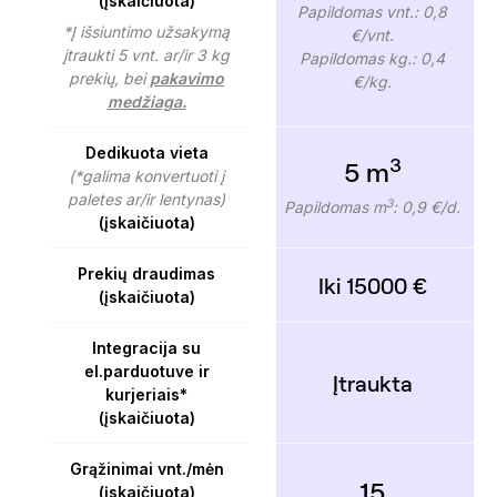
(įskaičiuota)
Papildomas vnt.: 0,8
*Į išsiuntimo užsakymą
€/vnt.
įtraukti 5 vnt. ar/ir 3 kg
Papildomas kg.: 0,4
prekių, bei
pakavimo
€/kg.
medžiaga.
Dedikuota vieta
3
5 m
(*galima konvertuoti į
paletes ar/ir lentynas)
3
Papildomas m
: 0,9 €/d.
(įskaičiuota)
Prekių draudimas
Iki 15000 €
(įskaičiuota)
Integracija su
el.parduotuve ir
Įtraukta
kurjeriais*
(įskaičiuota)
Grąžinimai vnt./mėn
15
(įskaičiuota)