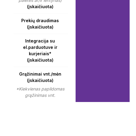
paletes ar/ir lentynas)
(įskaičiuota)
Prekių draudimas
(įskaičiuota)
Integracija su
el.parduotuve ir
kurjeriais*
(įskaičiuota)
Grąžinimai vnt./mėn
(įskaičiuota)
*Kiekvienas papildomas
grąžinimas vnt.