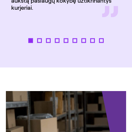
”
aukštą paslaugų kokybę užtikrinantys
kurjeriai.