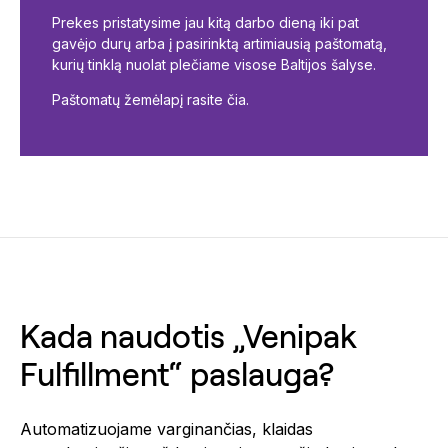
Prekes pristatysime jau kitą darbo dieną iki pat
gavėjo durų arba į pasirinktą artimiausią paštomatą,
kurių tinklą nuolat plečiame visose Baltijos šalyse.
Paštomatų žemėlapį rasite čia.
Kada naudotis „Venipak
Fulfillment“ paslauga?
Automatizuojame varginančias, klaidas