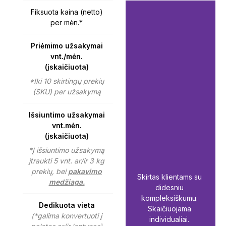
Fiksuota kaina (netto)
per mėn.*
Priėmimo užsakymai
vnt./mėn.
(įskaičiuota)
*Iki 10 skirtingų prekių
(SKU) per užsakymą
Išsiuntimo užsakymai
vnt.mėn.
(įskaičiuota)
*Į išsiuntimo užsakymą
įtraukti 5 vnt. ar/ir 3 kg
prekių, bei
pakavimo
Skirtas klientams su
medžiaga.
didesniu
kompleksiškumu.
Dedikuota vieta
Skaičiuojama
(*galima konvertuoti į
individualiai.