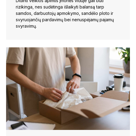
Didinti veiklos apimtis įmonės viduje gali būti
rizikinga, nes sudėtinga išlaikyti balansą tarp
samdos, darbuotojų apmokymo, sandėlio ploto ir
svyruojančių pardavimų bei nenuspėjamų pajamų
svyravimų.