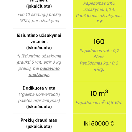
Papildomas SKU
(įskaičiuota)
užsakyme: 1,0 €
*Iki 10 skirtingų prekių
Papildomas užsakymas:
(SKU) per užsakymą
7 €
Išsiuntimo užsakymai
160
vnt.mėn.
(įskaičiuota)
Papildomas vnt.: 0,7
*Į išsiuntimo užsakymą
€/vnt.
įtraukti 5 vnt. ar/ir 3 kg
Papildomas kg.: 0,3
prekių, bei
pakavimo
€/kg.
medžiaga.
Dedikuota vieta
3
10 m
(*galima konvertuoti į
paletes ar/ir lentynas)
3
Papildomas m
: 0,8 €/d.
(įskaičiuota)
Prekių draudimas
Iki 50000 €
(įskaičiuota)