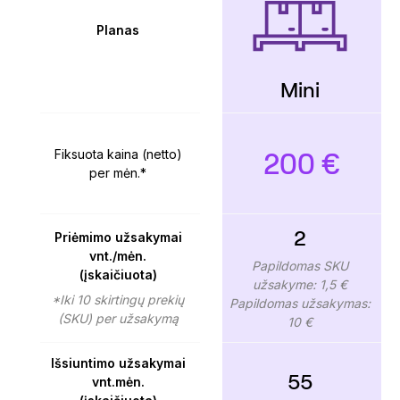
Planas
Mini
200 €
Fiksuota kaina (netto)
per mėn.*
2
Priėmimo užsakymai
vnt./mėn.
Papildomas SKU
(įskaičiuota)
užsakyme: 1,5 €
*Iki 10 skirtingų prekių
Papildomas užsakymas:
(SKU) per užsakymą
10 €
Išsiuntimo užsakymai
55
vnt.mėn.