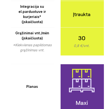
Integracija su
el.parduotuve ir
Įtraukta
kurjeriais*
(įskaičiuota)
Grąžinimai vnt./mėn
30
(įskaičiuota)
*Kiekvienas papildomas
0,8 €/vnt.
grąžinimas vnt.
Planas
Maxi