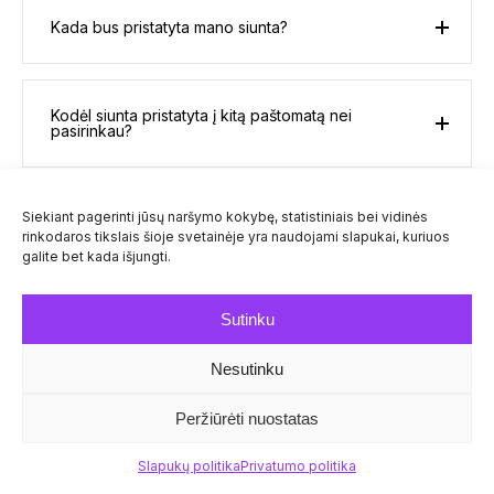
Kada bus pristatyta mano siunta?
Kodėl siunta pristatyta į kitą paštomatą nei
pasirinkau?
Siekiant pagerinti jūsų naršymo kokybę, statistiniais bei vidinės
Kaip pratęsti siuntos saugojimo terminą?
rinkodaros tikslais šioje svetainėje yra naudojami slapukai, kuriuos
galite bet kada išjungti.
Noriu atsiimti siuntą iš paštomato, tačiau
Sutinku
nepavyksta. Ką daryti?
Nesutinku
Peržiūrėti nuostatas
Daugiau klausimų
Slapukų politika
Privatumo politika