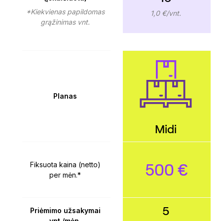
*Kiekvienas papildomas
1,0 €/vnt.
grąžinimas vnt.
Planas
Midi
500 €
Fiksuota kaina (netto)
per mėn.*
5
Priėmimo užsakymai
vnt./mėn.