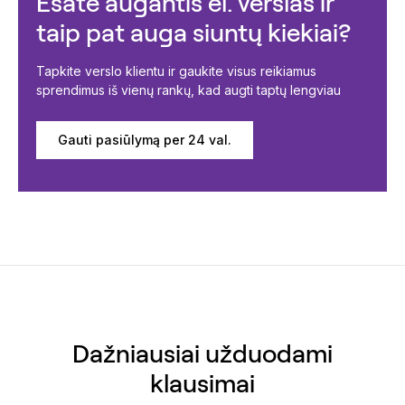
Esate augantis el. verslas ir
taip pat auga siuntų kiekiai?
Tapkite verslo klientu ir gaukite visus reikiamus
sprendimus iš vienų rankų, kad augti taptų lengviau
Gauti pasiūlymą per 24 val.
Dažniausiai užduodami
klausimai