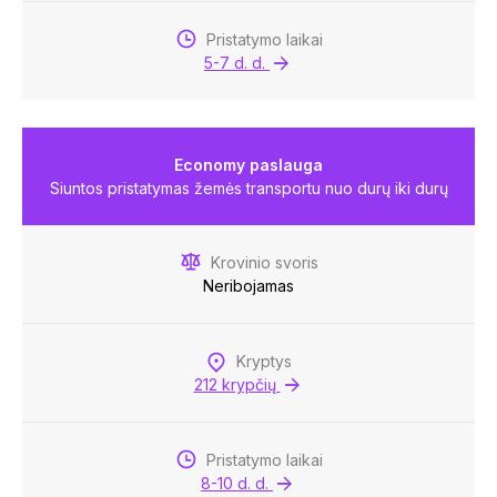
Pristatymo laikai
5-7 d. d.
Economy paslauga
Siuntos pristatymas žemės transportu nuo durų iki durų
Krovinio svoris
Neribojamas
Kryptys
212 krypčių
Pristatymo laikai
8-10 d. d.