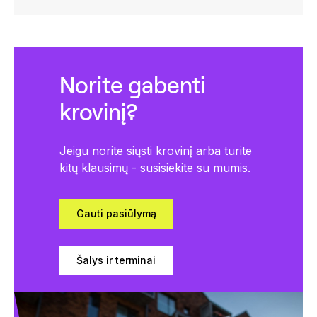
Norite gabenti
krovinį?
Jeigu norite siųsti krovinį arba turite
kitų klausimų - susisiekite su mumis.
Gauti pasiūlymą
Šalys ir terminai