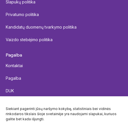
Slapukų politika
Privatumo politika
Kandidatų duomenų tvarkymo politika
Vaizdo stebėjimo politika
Pagalba
Kontaktai
Pagalba
DUK
Siųsti siuntą
Siekiant pagerinti jūsų naršymo kokybę, statistiniais bei vidinės
rinkodaros tikslais šioje svetainėje yra naudojami slapukai, kuriuos
Siuntos sekimas
galite bet kada išjungti.