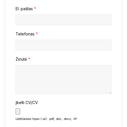
El. paštas
*
Telefonas
*
Žinutė
*
Įkelti CV/CV
Leidžiamas tipas (-ai): .pdf, .doc, .docx, .rtf