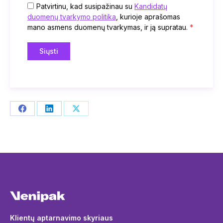
Patvirtinu, kad susipažinau su
Kandidatų
duomenų tvarkymo politika
, kurioje aprašomas
mano asmens duomenų tvarkymas, ir ją supratau.
*
Share
Share
Share
on
on
on
Facebook
LinkedIn
X
Klientų aptarnavimo skyriaus