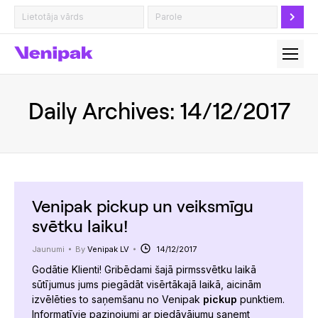
Daily Archives:
14/12/2017
Venipak pickup un veiksmīgu
svētku laiku!
Jaunumi
By
Venipak LV
14/12/2017
Godātie Klienti! Gribēdami šajā pirmssvētku laikā
sūtījumus jums piegādāt visērtākajā laikā, aicinām
izvēlēties to saņemšanu no Venipak
pickup
punktiem.
Informatīvie paziņojumi ar piedāvājumu saņemt