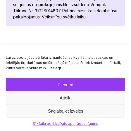
sūtījumus no
pickup
jums tiks izsūtīti no Venipak
Tālruņa Nr. 37128914807. Pateicamies, ka lietojat mūsu
pakalpojumus! Veiksmīgu svētku laiku!
© Venipak 2026
Lai uzlabotu jūsu pārlūku izmantošanas kvalitāti, statistiskos un
iekšējās tirgdarbības nolūkos šajā mājaslapā tiek izmantoiti sīkfaili,
kurus varat jebkurā mirklī izslēgt.
Pieņemt
Atteikt
Saglabājiet izvēles
Sīkfailu politika
Datu apstrādes līgums