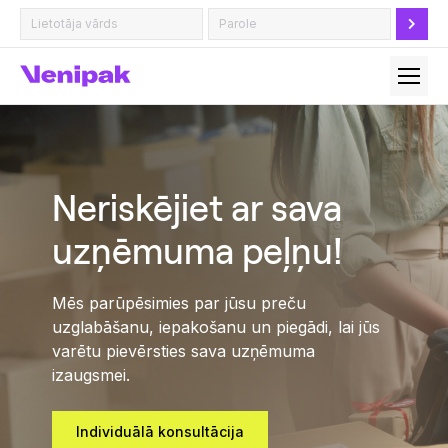
Neriskējiet ar sava
uzņēmuma peļņu!
Mēs parūpēsimies par jūsu preču
uzglabāšanu, iepakošanu un piegādi, lai jūs
varētu pievērsties sava uzņēmuma
izaugsmei.
Individuālā konsultācija