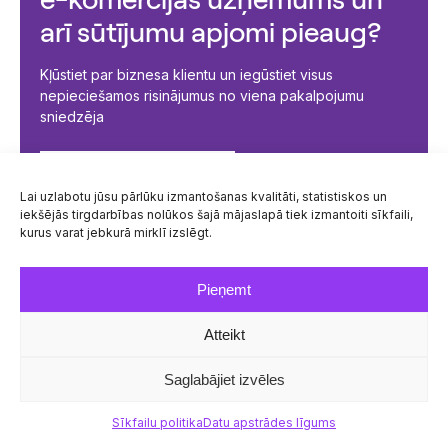
arī sūtījumu apjomi pieaug?
Kļūstiet par biznesa klientu un iegūstiet visus
nepieciešamos risinājumus no viena pakalpojumu
sniedzēja
Saņemt piedāvājumu
Lai uzlabotu jūsu pārlūku izmantošanas kvalitāti, statistiskos un
iekšējās tirgdarbības nolūkos šajā mājaslapā tiek izmantoiti sīkfaili,
kurus varat jebkurā mirklī izslēgt.
Pieņemt
Atteikt
Saglabājiet izvēles
Biežāk uzdotie jautājumi
Sīkfailu politika
Datu apstrādes līgums