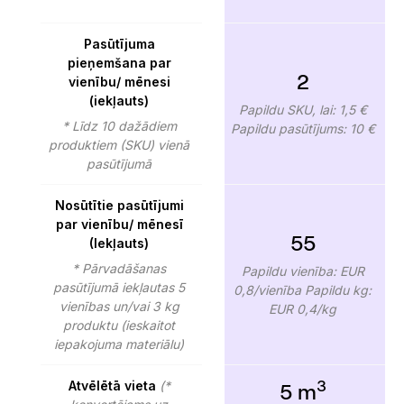
Pasūtījuma
pieņemšana par
2
vienību/ mēnesi
(iekļauts)
Papildu SKU, lai: 1,5 €
* Līdz 10 dažādiem
Papildu pasūtījums: 10 €
produktiem (SKU) vienā
pasūtījumā
Nosūtītie pasūtījumi
par vienību/ mēnesī
55
(Iekļauts)
* Pārvadāšanas
Papildu vienība: EUR
pasūtījumā iekļautas 5
0,8/vienība Papildu kg:
vienības un/vai 3 kg
EUR 0,4/kg
produktu (ieskaitot
iepakojuma materiālu)
3
Atvēlētā vieta
(*
5 m