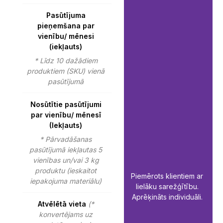
Pasūtījuma
pieņemšana par
vienību/ mēnesi
(iekļauts)
* Līdz 10 dažādiem
produktiem (SKU) vienā
pasūtījumā
Nosūtītie pasūtījumi
par vienību/ mēnesī
(Iekļauts)
* Pārvadāšanas
pasūtījumā iekļautas 5
vienības un/vai 3 kg
produktu (ieskaitot
Piemērots klientiem ar
iepakojuma materiālu)
lielāku sarežģītību.
Aprēķināts individuāli.
Atvēlētā vieta
(*
konvertējams uz