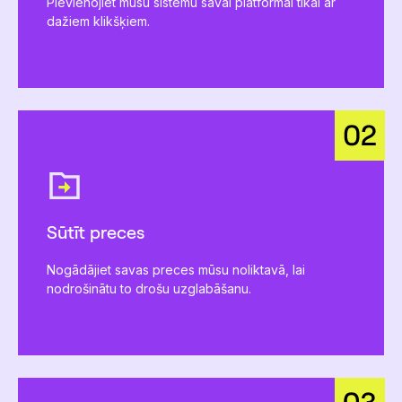
Pievienojiet mūsu sistēmu savai platformai tikai ar
dažiem klikšķiem.
Sūtīt preces
Nogādājiet savas preces mūsu noliktavā, lai
nodrošinātu to drošu uzglabāšanu.