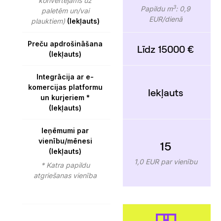
konvertējams uz
3
Papildu m
: 0,9
paletēm un/vai
EUR/dienā
plauktiem)
(Iekļauts)
Preču apdrošināšana
Līdz 15000 €
(Iekļauts)
Integrācija ar e-
komercijas platformu
Iekļauts
un kurjeriem *
(Iekļauts)
Ieņēmumi par
vienību/mēnesi
15
(Iekļauts)
1,0 EUR par vienību
* Katra papildu
atgriešanas vienība