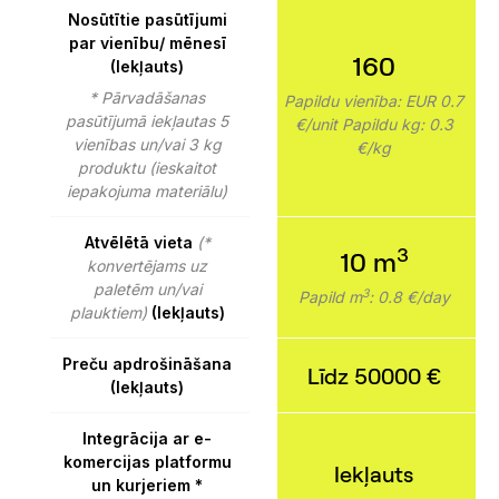
Nosūtītie pasūtījumi
par vienību/ mēnesī
160
(Iekļauts)
* Pārvadāšanas
Papildu vienība: EUR 0.7
pasūtījumā iekļautas 5
€/unit
Papildu kg: 0.3
vienības un/vai 3 kg
€/kg
produktu (ieskaitot
iepakojuma materiālu)
Atvēlētā vieta
(*
3
10 m
konvertējams uz
paletēm un/vai
3
Papild m
: 0.8 €/day
plauktiem)
(Iekļauts)
Preču apdrošināšana
Līdz 50000 €
(Iekļauts)
Integrācija ar e-
komercijas platformu
Iekļauts
un kurjeriem *