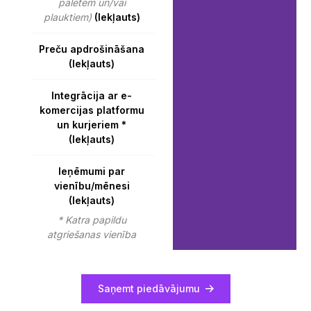
paletēm un/vai
plauktiem)
(Iekļauts)
Preču apdrošināšana
(Iekļauts)
Integrācija ar e-
komercijas platformu
un kurjeriem *
(Iekļauts)
Ieņēmumi par
vienību/mēnesi
(Iekļauts)
* Katra papildu
atgriešanas vienība
Saņemt piedāvājumu