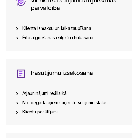
Vienkārša sūtījumu atgriešanas
pārvaldība
Klienta izmaksu un laika taupīšana
Ērta atgriešanas etiķešu drukāšana
Pasūtījumu izsekošana
Atjauninājumi reāllaikā
No piegādātājiem saņemto sūtījumu statuss
Klientu pasūtījumi