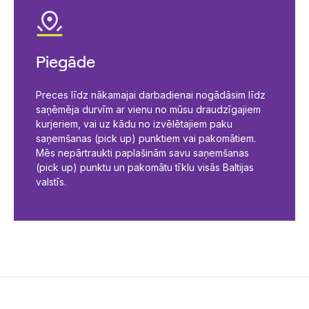
Piegāde
Preces līdz nākamajai darbadienai nogādāsim līdz
saņēmēja durvīm ar vienu no mūsu draudzīgajiem
kurjeriem, vai uz kādu no izvēlētajiem paku
saņemšanas (pick up) punktiem vai pakomātiem.
Mēs nepārtraukti paplašinām savu saņemšanas
(pick up) punktu un pakomātu tīklu visās Baltijas
valstīs.