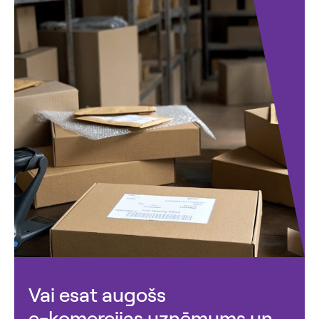
Vai esat augošs
e-komercijas uzņēmums un