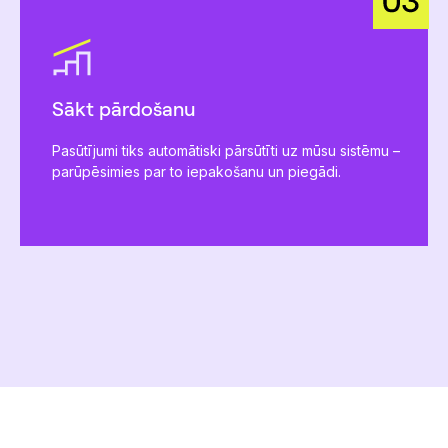
Sākt pārdošanu
Pasūtījumi tiks automātiski pārsūtīti uz mūsu sistēmu –
parūpēsimies par to iepakošanu un piegādi.