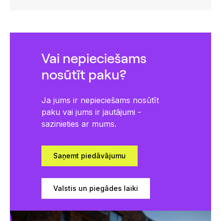
Vai nepieciešams
nosūtīt paku?
Ja jums ir nepieciešams nosūtīt
paku vai jums ir jautājumi -
sazinieties ar mums.
Saņemt piedāvājumu
Valstis un piegādes laiki