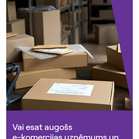
Vai esat augošs
e-komercijas uzņēmums un