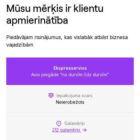
Mūsu mērķis ir klientu
apmierinātība
Piedāvājam risinājumus, kas vislabāk atbilst biznesa
vajadzībām
Ekspresserviss
Avio piegāde “no durvīm līdz durvīm”
Iepakojuma svars
Neierobežots
Galamērķi
212 galamērķi