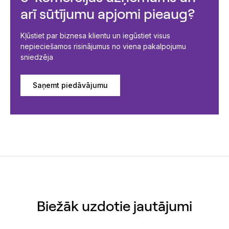
arī sūtījumu apjomi pieaug?
Kļūstiet par biznesa klientu un iegūstiet visus
nepieciešamos risinājumus no viena pakalpojumu
sniedzēja
Saņemt piedāvājumu
Biežāk uzdotie jautājumi