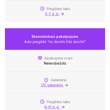
Piegādes laiks
5-7 d. d.
Ekonomiskais pakalpojums
Auto piegāde “no durvīm līdz durvīm”
Iepakojuma svars
Neierobežots
Galamērķi
212 galamērķi
Piegādes laiks
8-10 d. d.