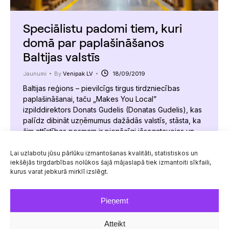
Speciālistu padomi tiem, kuri
domā par paplašināšanos
Baltijas valstīs
Jaunumi
By
Venipak LV
18/09/2019
Baltijas reģions – pievilcīgs tirgus tirdzniecības
paplašināšanai, taču „Makes You Local”
izpilddirektors Donats Gudelis (Donatas Gudelis), kas
palīdz dibināt uzņēmumus dažādās valstīs, stāsta, ka
šim attīstības posmam ir pienācīgi jāsagatavojas un
jāizvairās no visbiežāk pieļautajām kļūdām. Pēc
sarunbiedra teiktā, viņam ir nācies redzēt un strādāt
Lai uzlabotu jūsu pārlūku izmantošanas kvalitāti, statistiskos un
iekšējās tirgdarbības nolūkos šajā mājaslapā tiek izmantoiti sīkfaili,
ar daudziem veiksmīgiem projektiem, taču gadās arī
kurus varat jebkurā mirklī izslēgt.
neveiksmes. „Strādājam ar…
Pieņemt
Atteikt