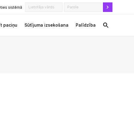
ēties sistēmā
t paciņu
Sūtījuma izsekošana
Palīdzība