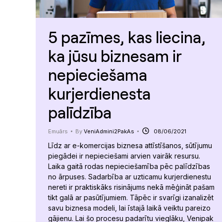
5 pazīmes, kas liecina,
ka jūsu biznesam ir
nepieciešama
kurjerdienesta
palīdzība
Emuārs
By
VeniAdmini2PakAs
08/06/2021
Līdz ar e-komercijas biznesa attīstīšanos, sūtījumu
piegādei ir nepieciešami arvien vairāk resursu.
Laika gaitā rodas nepieciešamība pēc palīdzības
no ārpuses. Sadarbība ar uzticamu kurjerdienestu
nereti ir praktiskāks risinājums nekā mēģināt pašam
tikt galā ar pasūtījumiem. Tāpēc ir svarīgi izanalizēt
savu biznesa modeli, lai īstajā laikā veiktu pareizo
gājienu. Lai šo procesu padarītu vieglāku, Venipak