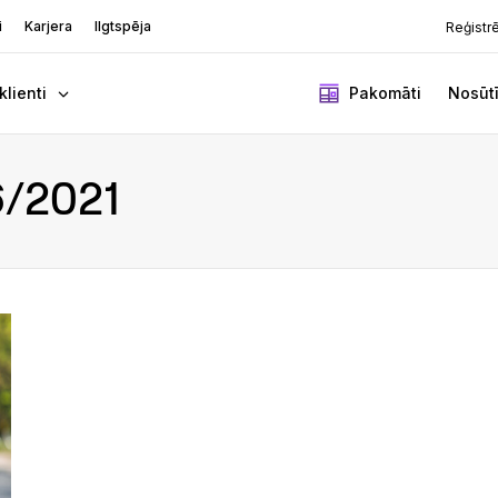
i
Karjera
Ilgtspēja
Reģistr
klienti
Pakomāti
Nosūtī
/2021