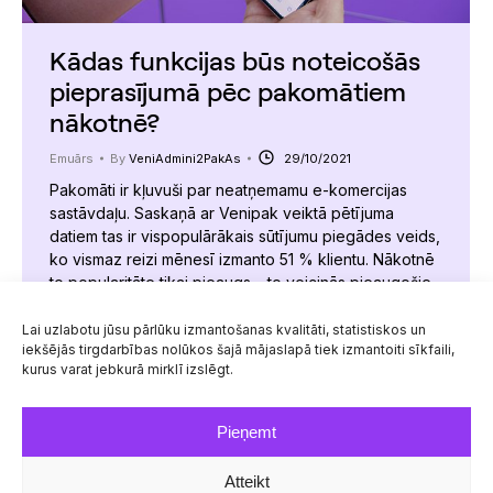
Kādas funkcijas būs noteicošās
pieprasījumā pēc pakomātiem
nākotnē?
Emuārs
By
VeniAdmini2PakAs
29/10/2021
Pakomāti ir kļuvuši par neatņemamu e-komercijas
sastāvdaļu. Saskaņā ar Venipak veiktā pētījuma
datiem tas ir vispopulārākais sūtījumu piegādes veids,
ko vismaz reizi mēnesī izmanto 51 % klientu. Nākotnē
to popularitāte tikai pieaugs – to veicinās pieaugošie
sūtījumu apjomi un uzlabotās pašu pakomātu
funkcijas. Līdz ar tiešsaistes iepirkšanās platformu
Lai uzlabotu jūsu pārlūku izmantošanas kvalitāti, statistiskos un
iekšējās tirgdarbības nolūkos šajā mājaslapā tiek izmantoiti sīkfaili,
bumu un e-komercijas izaugsmi, pakomātu tirgus
kurus varat jebkurā mirklī izslēgt.
2027. gadā varētu pieaugt…
Pieņemt
Atteikt