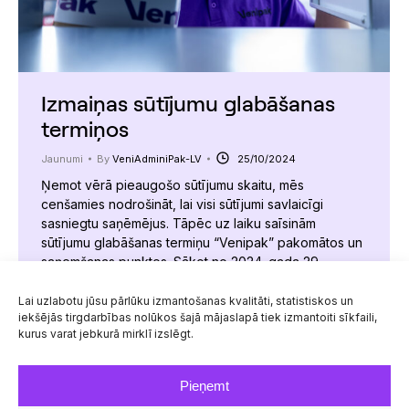
Izmaiņas sūtījumu glabāšanas
termiņos
Jaunumi
By
VeniAdminiPak-LV
25/10/2024
Ņemot vērā pieaugošo sūtījumu skaitu, mēs
cenšamies nodrošināt, lai visi sūtījumi savlaicīgi
sasniegtu saņēmējus. Tāpēc uz laiku saīsinām
sūtījumu glabāšanas termiņu “Venipak” pakomātos un
saņemšanas punktos. Sākot no 2024. gada 29.
oktobra, sūtījumi “Venipak” pakomātos un
saņemšanas punktos tiks glabāti 5 kalendārās dienas.
Lai uzlabotu jūsu pārlūku izmantošanas kvalitāti, statistiskos un
iekšējās tirgdarbības nolūkos šajā mājaslapā tiek izmantoiti sīkfaili,
Kā līdz šim, katrs saņēmējs SMS un/vai e-pastā, kurā
kurus varat jebkurā mirklī izslēgt.
ir visa saistītā…
Pieņemt