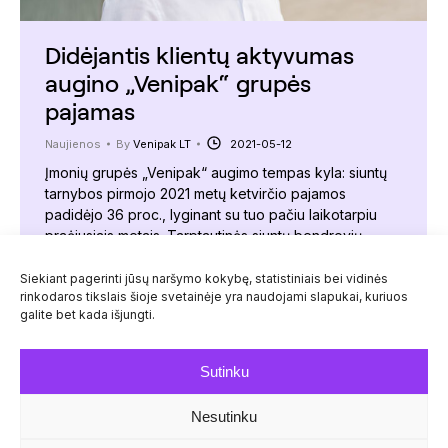
Didėjantis klientų aktyvumas
augino „Venipak“ grupės
pajamas
Naujienos
By
Venipak LT
2021-05-12
Įmonių grupės „Venipak“ augimo tempas kyla: siuntų
tarnybos pirmojo 2021 metų ketvirčio pajamos
padidėjo 36 proc., lyginant su tuo pačiu laikotarpiu
praėjusiais metais. Tarptautinės siuntų bendrovių
grupės „Venipak“ 2021 m. pirmojo ketvirčio pajamos,
lyginant su tuo pačiu laikotarpiu praėjusiais metais,
Siekiant pagerinti jūsų naršymo kokybę, statistiniais bei vidinės
rinkodaros tikslais šioje svetainėje yra naudojami slapukai, kuriuos
išaugo 36 procentais, nuo 8,48 mln. iki 11,54 mln. eurų.
galite bet kada išjungti.
„Įmonių grupės pajamas šių metų…
Sutinku
Nesutinku
© Venipak 2026