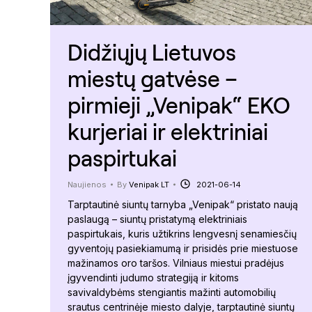
Didžiųjų Lietuvos
miestų gatvėse –
pirmieji „Venipak“ EKO
kurjeriai ir elektriniai
paspirtukai
Naujienos
By
Venipak LT
2021-06-14
Tarptautinė siuntų tarnyba „Venipak“ pristato naują
paslaugą – siuntų pristatymą elektriniais
paspirtukais, kuris užtikrins lengvesnį senamiesčių
gyventojų pasiekiamumą ir prisidės prie miestuose
mažinamos oro taršos. Vilniaus miestui pradėjus
įgyvendinti judumo strategiją ir kitoms
savivaldybėms stengiantis mažinti automobilių
srautus centrinėje miesto dalyje, tarptautinė siuntų