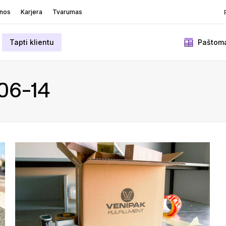
enos
Karjera
Tvarumas
Tapti klientu
Paštoma
06-14