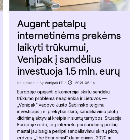
Augant patalpų
internetinėms prekėms
laikyti trūkumui,
Venipak į sandėlius
investuoja 1.5 mln. eurų
Naujienos
By
Venipak LT
2021-06-14
Europoje opėjanti e.komercijai skirtų sandėlių
trūkumo problema neaplenkia ir Lietuvos —
„Venipak“ vadovo Justo Šablinsko teigimu,
investicijas į e. prekybai skirtų sandėliavimo plotų
didinimą aktyviai kreipia ir siuntų tarnybos. Situacija
Europoje rodo, jog internetu parduodamų prekių
mastai jau baigia perlipti sandėliavimui skirtų plotų
erdves. „The Economist“ duomenimis, 2020 m.