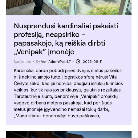
Nusprendusi kardinaliai pakeisti
profesiją, neapsiriko –
papasakojo, ką reiškia dirbti
„Venipak“ įmonėje
Naujienos
By
VeniAdminiPak-LT
2023-09-11
Kardinaliai darbo pobūdį prieš dvejus metus pakeitusi
ir iš nekilnojamojo turto į logistikos sferą nėrusi Vita
Čivilytė sako, kad jai norėjosi daugiau iššūkių turinčios
veiklos, kur tik nuo jos priklausytų galutinis rezultatas.
Tarptautinėje siuntų bendrovėje „Venipak“ projektų
vadove dirbanti moteris pasakoja, kad per šiuos
metus įmonėje įgyvendino nemažai tokių darbų.
„Mano startas bendrovėje buvo paštomatų…