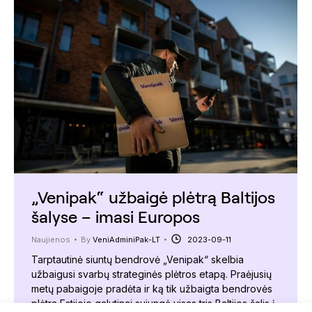
„Venipak“ užbaigė plėtrą Baltijos
šalyse – imasi Europos
Naujienos
By
VeniAdminiPak-LT
2023-09-11
Tarptautinė siuntų bendrovė „Venipak“ skelbia
užbaigusi svarbų strateginės plėtros etapą. Praėjusių
metų pabaigoje pradėta ir ką tik užbaigta bendrovės
plėtra Estijoje galutinai sujungė visas tris Baltijos šalis į