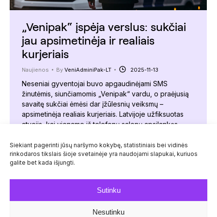
„Venipak“ įspėja verslus: sukčiai
jau apsimetinėja ir realiais
kurjeriais
Naujienos
By
VeniAdminiPak-LT
2025-11-13
Neseniai gyventojai buvo apgaudinėjami SMS
žinutėmis, siunčiamomis „Venipak“ vardu, o praėjusią
savaitę sukčiai ėmėsi dar įžūlesnių veiksmų –
apsimetinėja realiais kurjeriais. Latvijoje užfiksuotas
atvejis, kai viename iš telefonų salonų apsilankęs
asmuo prisistatė įmonės kurjeriu, surinko siuntas,
skirtas pristatyti klientams, ir pasišalino. Bendrovė
Siekiant pagerinti jūsų naršymo kokybę, statistiniais bei vidinės
rinkodaros tikslais šioje svetainėje yra naudojami slapukai, kuriuos
įspėja verslus atsakingai įvertinti, kam perduodamos
galite bet kada išjungti.
siuntos. „Tai naujas sukčiavimo lygmuo – kai…
Sutinku
Nesutinku