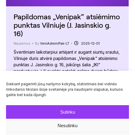
Papildomas „Venipak“ atsiėmimo
punktas Vilniuje (J. Jasinskio g.
16)
Naujienos
By
VeniAdminiPak-LT
2025-12-01
Šventiniam laikotarpiui artėjant ir augant siuntų srautui,
Vilniuje duris atvėrė papildomas „Venipak“ atsiėmimo
punktas J. Jasinskio g. 16, įsikūręs šalia „IKI“
parduotuvės. Į šį punktą patekti galima dviem būdais:
įėjus pro pagrindinį „IKI“ įėjimą, mūsų patalpos yra
kairėje pusėje; įėjus iš automobilių stovėjimo aikštelės
Siekiant pagerinti jūsų naršymo kokybę, statistiniais bei vidinės
rinkodaros tikslais šioje svetainėje yra naudojami slapukai, kuriuos
pro atskiras baltas duris su „Venipak“ atsiėmimo
galite bet kada išjungti.
punkto lipduku. Visą informaciją…
Sutinku
Nesutinku
© Venipak 2026