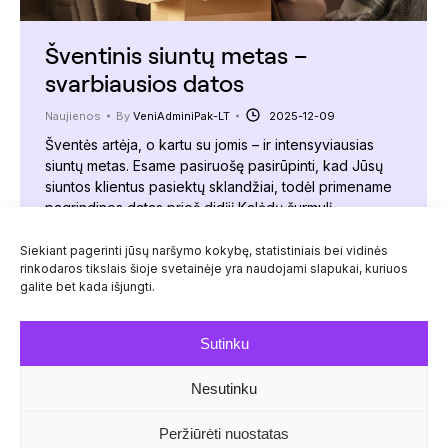
Šventinis siuntų metas –
svarbiausios datos
Naujienos
By
VeniAdminiPak-LT
2025-12-09
Šventės artėja, o kartu su jomis – ir intensyviausias
siuntų metas. Esame pasiruošę pasirūpinti, kad Jūsų
siuntos klientus pasiektų sklandžiai, todėl primename
pagrindines datas prieš didįjį Kalėdų šurmulį.
Svarbiausios datos Siuntų surinkimas Siuntų
pristatymas Pristatymas iki švenčių (12.24) Gruodžio 18
Siekiant pagerinti jūsų naršymo kokybę, statistiniais bei vidinės
rinkodaros tikslais šioje svetainėje yra naudojami slapukai, kuriuos
d. (ketvirtadienis) + + + Gruodžio 19 d. (penktadienis)
galite bet kada išjungti.
+ + + Gruodžio 22 d.…
Sutinku
Nesutinku
© Venipak 2026
Peržiūrėti nuostatas