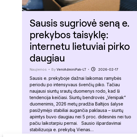
Sausis sugriovė seną e.
prekybos taisyklę:
internetu lietuviai pirko
daugiau
Naujienos
By
VeniAdminiPak-LT
2026-02-17
Sausis e. prekyboje dažnai laikomas ramybės
periodu po intensyvaus švenčių piko. Tačiau
naujausi siuntų srautų duomenys rodo, kad ši
tendencija keičiasi. Siuntų bendrovės „Venipak“
duomenimis, 2026 metų pradžia Baltijos šalyse
pasižymėjo stabiliai augančia paklausa – siuntų
apimtys buvo daugiau nei 5 proc. didesnės nei tuo
pačiu laikotarpiu pernai. Sausio išpardavimai
stabilizuoja e. prekybą Vienas…