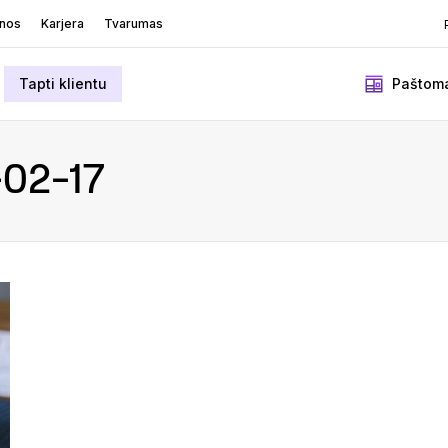
enos
Karjera
Tvarumas
Tapti klientu
Paštoma
02-17