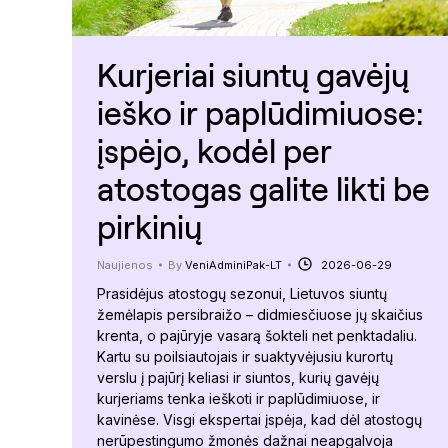
Kurjeriai siuntų gavėjų
ieško ir paplūdimiuose:
įspėjo, kodėl per
atostogas galite likti be
pirkinių
Naujienos
By
VeniAdminiPak-LT
2026-06-29
Prasidėjus atostogų sezonui, Lietuvos siuntų
žemėlapis persibraižo – didmiesčiuose jų skaičius
krenta, o pajūryje vasarą šokteli net penktadaliu.
Kartu su poilsiautojais ir suaktyvėjusiu kurortų
verslu į pajūrį keliasi ir siuntos, kurių gavėjų
kurjeriams tenka ieškoti ir paplūdimiuose, ir
kavinėse. Visgi ekspertai įspėja, kad dėl atostogų
nerūpestingumo žmonės dažnai neapgalvoja