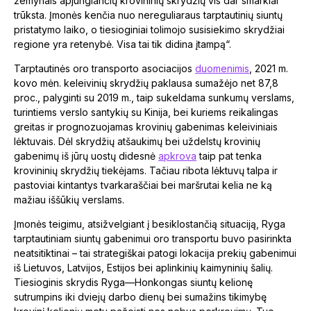
žemynais apjungiančių krovininių skrydžių vis dar smarkiai
trūksta. Įmonės kenčia nuo nereguliaraus tarptautinių siuntų
pristatymo laiko, o tiesioginiai tolimojo susisiekimo skrydžiai
regione yra retenybė. Visa tai tik didina įtampą“.
Tarptautinės oro transporto asociacijos
duomenimis
, 2021 m.
kovo mėn. keleivinių skrydžių paklausa sumažėjo net 87,8
proc., palyginti su 2019 m., taip sukeldama sunkumų verslams,
turintiems verslo santykių su Kinija, bei kuriems reikalingas
greitas ir prognozuojamas krovinių gabenimas keleiviniais
lėktuvais. Dėl skrydžių atšaukimų bei uždelstų krovinių
gabenimų iš jūrų uostų didesnė
apkrova
taip pat tenka
krovininių skrydžių tiekėjams. Tačiau ribota lėktuvų talpa ir
pastoviai kintantys tvarkaraščiai bei maršrutai kelia ne ką
mažiau iššūkių verslams.
Įmonės teigimu, atsižvelgiant į besiklostančią situaciją, Ryga
tarptautiniam siuntų gabenimui oro transportu buvo pasirinkta
neatsitiktinai – tai strategiškai patogi lokacija prekių gabenimui
iš Lietuvos, Latvijos, Estijos bei aplinkinių kaimyninių šalių.
Tiesioginis skrydis Ryga—Honkongas siuntų kelionę
sutrumpins iki dviejų darbo dienų bei sumažins tikimybę