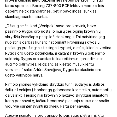
krovinį kelionių metu pažeisti nes nebus perkrovimų. Tuo
tarpu specialus Boeing 737-800 BCF lėktuvo modelis leis
gabenti ne tik standartines, bet ir pavojingas, sunkias,
stambiagabarites siuntas.
„Džiaugiamės, kad „Venipak“ savo oro krovinių baze
pasirinko Rygos oro uostą, o mūsų tiesioginių krovininių
skrydžių žemėlapis pasipildė Honkongu. Tai patvirtina, jog
nuolatinis darbas kuriant ir stiprinant krovininių skrydžių
paslaugą yra žingsnis teisinga kryptimi, o mūsų klientai vertina
Rygos oro uosto potencialą, įskaitant ir krovinių gabenimo
sektorių. Rygos oro uostas teikia reikiamus sprendimus ir
augimo galimybes, leidžiančias klestėti mūsų klientų
verslams,“ sako Artūrs Saveļjevs, Rygos tarptautinio oro
uosto valdybos narys.
Pirmojo įmonės vykdomo skrydžio turinį sudarys iš Baltijos
šalių ir Lenkijos į Honkongą gabenama kosmetika, automobilių
dalys ir kt. Tiesioginiai krovininio lėktuvo skrydžiai numatomi
kartą per savaitę, tačiau bendrovė planuoja reisus dar spalio
viduryje suintensyvinti iki dviejų kartų per savaitę.
Ateityje numatoma oro transporto paslaugų plėtra ir iš kitų