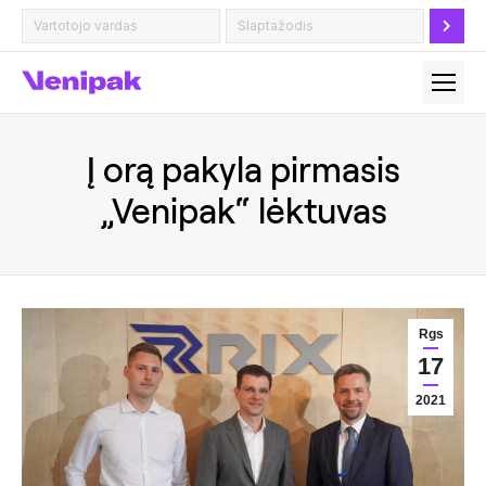
Į orą pakyla pirmasis
„Venipak“ lėktuvas
Rgs
17
2021