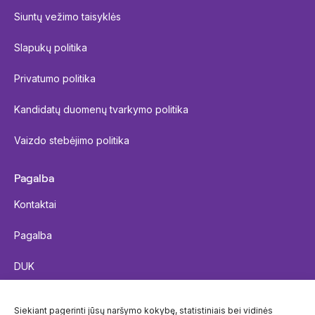
Siuntų vežimo taisyklės
Slapukų politika
Privatumo politika
Kandidatų duomenų tvarkymo politika
Vaizdo stebėjimo politika
Pagalba
Kontaktai
Pagalba
DUK
Siųsti siuntą
Siekiant pagerinti jūsų naršymo kokybę, statistiniais bei vidinės