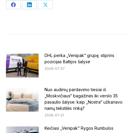
Share
Share
Share
on
on
on
Facebook
LinkedIn
X
DHL perka „Venipak“ grupę: stiprins
pozicijas Baltijos šalyse
2026-07-27
Nuo audinių pardavimo tiesiai iš
„Moskvičiaus“ bagažinės iki verslo 35
pasaulio šalyse: kaip „Nostra“ užkariavo
namų tekstilės rinką?
2026-07-21
Keičiasi „Venipak“ Rygos Rumbulos