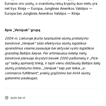
Europos oro uostų, o svarstomų reisų krypčių šiuo metu yra
net trys: Kinija — Europa, Jungtinės Amerikos Valstijos —
Europa bei Jungtinės Amerikos Valstijos — Kinija.
Apie „Venipak“ grupę
2004 m. Lietuvoje įkurta tarptautinė siuntų pristatymo
bendrovė „Venipak“ siūlo efektyvius siuntų logistikos
sprendimus visame pasaulyje bei aktyviai vysto logistikos
grandinę Baltijos šalyse. Per artimiausius keletą metų
bendrovė planuoja išvystyti beveik 2000 paštomatų ir „Pick-
up“ taškų apimantį tinklą, ir tapti vienu didžiausių Baltijos šalių
siuntų pristatymo tinklu. „Venipak“ taip pat teikia „e-
commerce fulfillment“, prekių grąžinimo bei AVIA siuntų
gabenimo paslaugas.
2021-09-17