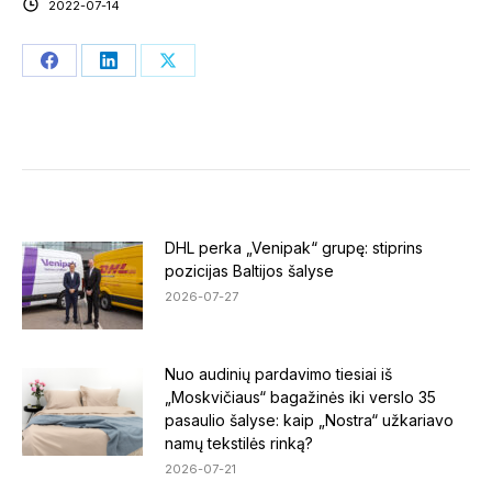
2022-07-14
Share
Share
Share
on
on
on
Facebook
LinkedIn
X
DHL perka „Venipak“ grupę: stiprins
pozicijas Baltijos šalyse
2026-07-27
Nuo audinių pardavimo tiesiai iš
„Moskvičiaus“ bagažinės iki verslo 35
pasaulio šalyse: kaip „Nostra“ užkariavo
namų tekstilės rinką?
2026-07-21