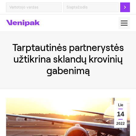
Tarptautinės partnerystės
užtikrina sklandų krovinių
gabenimą
Lie
14
2022