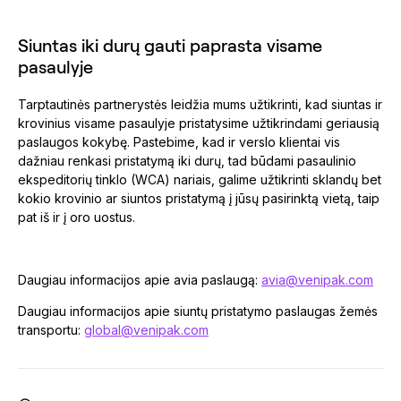
Siuntas iki durų gauti paprasta visame
pasaulyje
Tarptautinės partnerystės leidžia mums užtikrinti, kad siuntas ir
krovinius visame pasaulyje pristatysime užtikrindami geriausią
paslaugos kokybę. Pastebime, kad ir verslo klientai vis
dažniau renkasi pristatymą iki durų, tad būdami pasaulinio
ekspeditorių tinklo (WCA) nariais, galime užtikrinti sklandų bet
kokio krovinio ar siuntos pristatymą į jūsų pasirinktą vietą, taip
pat iš ir į oro uostus.
Daugiau informacijos apie avia paslaugą:
avia@venipak.com
Daugiau informacijos apie siuntų pristatymo paslaugas žemės
transportu:
global@venipak.com