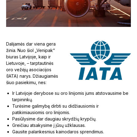
Dalijamės dar viena gera
žinia. Nuo šiol „Venipak“
biuras Latvijoje, kaip ir
Lietuvoje, – tarptautinės
oro vežėjų asociacijos
(IATA) narys. Džiaugiamės
šiuo pasiekimu, nes:
Ir Latvijoje derybose su oro linijomis jums atstovausime be
tarpininkų.
Turėsime galimybę dirbti su didžiausiomis ir
patikimiausiomis oro linijomis.
Pasiūlysime dar daugiau skrydžių krypčių.
Greičiau atsakysime į jūsų užklausas.
Gausite palankesnius kainodaros sprendimus.