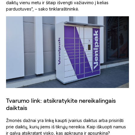
daiktų vienu metu ir šitaip išvengti važiavimo į kelias
parduotuves“, – sako tinklaraštininkė.
Tvarumo link: atsikratykite nereikalingais
daiktais
Žmonės dažnai yra linkę kaupti įvairius daiktus arba prisirišti
prie daiktų, kurių jiems iš tikrųjų nereikia. Kaip iškuopti namus
ir galvą atsikratant visko, kas apkrauna ir apsunkina?