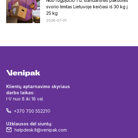
Nuo rugpjūčio 1 d. standartinės pakuotės
svorio limitas Lietuvoje keičiasi iš 30 kg į
25 kg
2026-07-01
Klientų aptarnavimo skyriaus
darbo laikas:
I-V nuo 8 iki 18 val.
+370 700 55221
Užklausos dėl siuntų:
helpdesk.lt@venipak.com