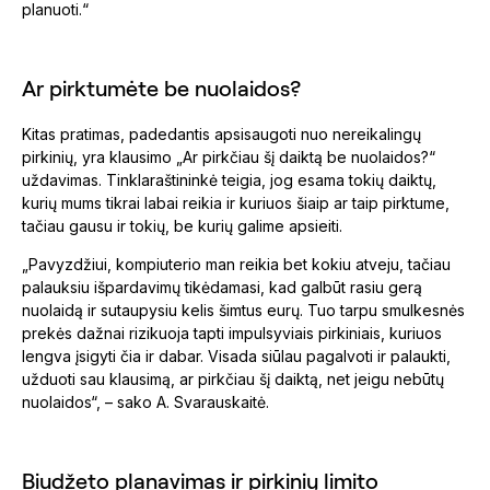
planuoti.“
Ar pirktumėte be nuolaidos?
Kitas pratimas, padedantis apsisaugoti nuo nereikalingų
pirkinių, yra klausimo „Ar pirkčiau šį daiktą be nuolaidos?“
uždavimas. Tinklaraštininkė teigia, jog esama tokių daiktų,
kurių mums tikrai labai reikia ir kuriuos šiaip ar taip pirktume,
tačiau gausu ir tokių, be kurių galime apsieiti.
„Pavyzdžiui, kompiuterio man reikia bet kokiu atveju, tačiau
palauksiu išpardavimų tikėdamasi, kad galbūt rasiu gerą
nuolaidą ir sutaupysiu kelis šimtus eurų. Tuo tarpu smulkesnės
prekės dažnai rizikuoja tapti impulsyviais pirkiniais, kuriuos
lengva įsigyti čia ir dabar. Visada siūlau pagalvoti ir palaukti,
užduoti sau klausimą, ar pirkčiau šį daiktą, net jeigu nebūtų
nuolaidos“, – sako A. Svarauskaitė.
Biudžeto planavimas ir pirkinių limito