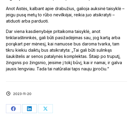
Anot Aistės, kalbant apie drabužius, galioja auksinė taisyklė –
jeigu pusę metų to rūbo nevilkėjai, reikia juo atsikratyti –
atiduoti arba parduoti.
Dar viena kasdienybėje pritaikoma taisyklė, anot
tinklaraštininkės, gali būti pasižadėjimas sau, jog kartą arba
porąkart per mėnesį, kai namuose bus daroma tvarka, tam
tikru kiekiu daiktų bus atsikratyta: „Tai gali būti sulinkęs
šaukštelis ar senos patalynės komplektas. Šitaip po truputį,
žingsnis po žingsnio, įeisime į tokį būvį, kai ir namai, ir galva
jausis lengviau. Tada tai natūraliai taps nauju įpročiu.“
2023-11-20
Share
Share
Share
on
on
on
Facebook
LinkedIn
X