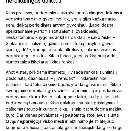
nereikalingus daiktus
Kitas pratimas, padedantis atsikratyti nereikalingais daiktais ir
vedantis tvaresnio gyvenimo link, yra įsigijus kažką naujo –
senų daiktų perleidimas antram gyvenimui. „Labai dažnai
apsikrauname įvariomis statulėlėmis, žvakidėmis,
neskaitomomis knygomis ar kitais daiktais, – sako Aistė. –
Siekiant minimalizmo, galima įsivesti tokią taisyklę: gavus
siuntą, į dėžę, kurioje ta siunta atkeliavo, sukrauti visokius
nereikalingus daiktus. Kitaip tariant, jeigu kažką nusiperku,
siuntos talpa iškeliauja į kitas rankas.“
Anot Aistės, pirkdama internetu, ji visada renkasi siuntimą į
paštomatą, dažniausiai – į „Venipak“. Tinklaraštininkė
įsitikinusi, kad toks pirkimo būdas yra daug tvaresnis. „Šitaip
išvengiame nereikalingo važinėjimo po miestą ir parduotuves,
nedeginame kuro. Be to, sutaupome laiko, kurį galime skirti
kad ir namų tvarkymui. Kitas dalykas – siuntos pristatymas į
paštomatą taupo ir kurjerio laiką, jis taip pat sudegina mažiau
kuro. Dar vienas privalumas – į paštomatą atkeliavusi siunta
tavęs neįpareigoja visko mesti ir lėkti namo įleisti atėjusio
kurjerio. Galiausiai į paštomatą galime atsisiųsti daug skirtingų