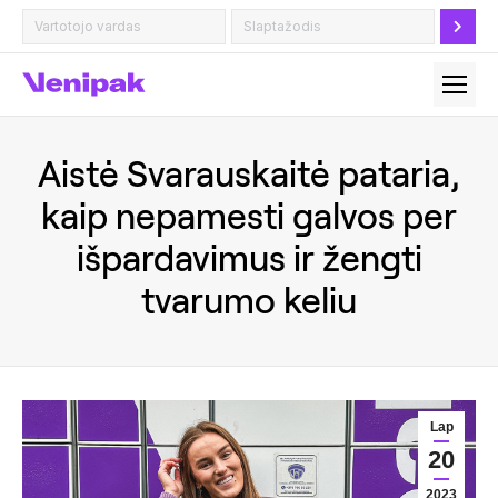
Aistė Svarauskaitė pataria,
kaip nepamesti galvos per
išpardavimus ir žengti
tvarumo keliu
Lap
20
2023