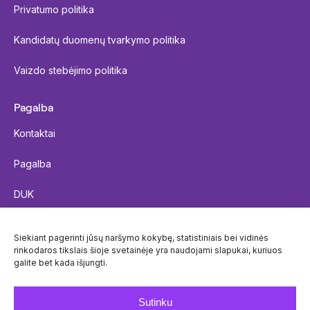
Privatumo politika
Kandidatų duomenų tvarkymo politika
Vaizdo stebėjimo politika
Pagalba
Kontaktai
Pagalba
DUK
Siųsti siuntą
Siekiant pagerinti jūsų naršymo kokybę, statistiniais bei vidinės
rinkodaros tikslais šioje svetainėje yra naudojami slapukai, kuriuos
Siuntos sekimas
galite bet kada išjungti.
Paštomatų prieinamumas
Sutinku