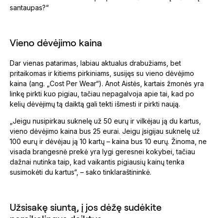
santaupas?“
Vieno dėvėjimo kaina
Dar vienas patarimas, labiau aktualus drabužiams, bet
pritaikomas ir kitiems pirkiniams, susijęs su vieno dėvėjimo
kaina (ang. „Cost Per Wear“). Anot Aistės, kartais žmonės yra
linkę pirkti kuo pigiau, tačiau nepagalvoja apie tai, kad po
kelių dėvėjimų tą daiktą gali tekti išmesti ir pirkti naują.
„Jeigu nusipirkau suknelę už 50 eurų ir vilkėjau ją du kartus,
vieno dėvėjimo kaina bus 25 eurai. Jeigu įsigijau suknelę už
100 eurų ir dėvėjau ją 10 kartų – kaina bus 10 eurų. Žinoma, ne
visada brangesnė prekė yra lygi geresnei kokybei, tačiau
dažnai nutinka taip, kad vaikantis pigiausių kainų tenka
susimokėti du kartus“, – sako tinklaraštininkė.
Užsisakę siuntą, į jos dėžę sudėkite