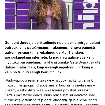
Gundant Juodojo penktadienio nuolaidoms, mirguliuojant
patraukliems pasiūlymams ir akcijoms, lengva pamesti
galvą ir prisipirkti nereikalingų daiktų. Šiandien,
apsipirkinėdami internetu, tą padaryti galime vos kelių
mygtukų paspaudimu. Tinklaraštininkė Aistė Svarauskaitė
dalijasi patarimais, kaip išvengti impulsyvių pirkinių ir
kaip po truputį žengti tvarumo link.
„Vadovaujuosi esmine taisykle – naudok tai, ką turi, ir pirk
mažiau. Tai galioja ir drabužiams, ir buitiniams prietaisams –
viskam, – sako Aistė. – Tai – kasdienis pokalbis su savimi.
Kartais pamatome daiktą, kurio reikia, bet suprantame, kad
turime kitą, galbūt ne taip gerai atrodantį, galbūt seną, bet tą
pačią funkciją atliekantį daiktą. Pavyzdžiui, pamatau šlepetes