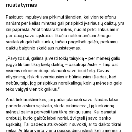
nustatymas
Pasiduoti impulsyviam pirkimui šiandien, kai vien telefonu
naršant per kelias minutes gali prisipirkti įvairiausių daiktų, yra
itin paprasta. Anot tinklaraštininkės, nuolat pirkti linkusiam ir
per daug savo sąskaitos likučio netikrinančiam žmogui
susilaikyti gali būti sunku, tačiau pagelbėti galėtų perkamų
daiktų baigtinio skaičiaus nusistatymas.
„Pavyzdžiui, galima įsivesti tokią taisyklę – per mėnesį galiu
įsigyti tik tam tikrą kiekį daiktų, – pasakoja Aistė. – Taip pat
visiems rekomenduoju planuoti savo biudžetą. Gavus
atlyginimą, išskirti svarbiausias ir būtiniausias išlaidas, kad
nebūtų taip, jog prisipirkus nereikalingų kelnių mėnesio gale
teks valgyti vien tik grikius.“
Anot tinklaraštininkės, jai pačiai planuoti savo išlaidas labai
padeda atskira sąskaita, skirta pirkiniams: „Į ją kiekvieną
mėnesį galima pervesti tam tikrą pinigų sumą. Kai pamatai
drabužį, kurio galbūt labai norisi, žvilgteli į savo banko
sąskaitą. Tai padeda atsikvošėti ir suvokti, ar to daikto tikrai
reikia. Ar tikrai verta vienu paspaudimu išleisti kelių mėnesių