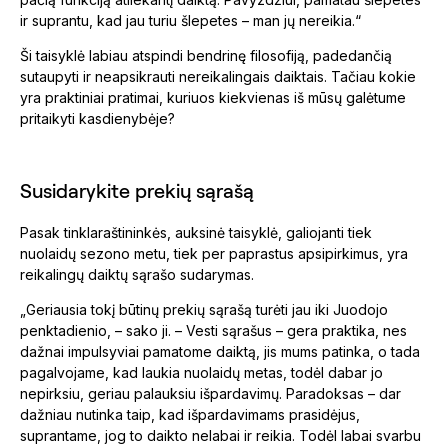
ir suprantu, kad jau turiu šlepetes – man jų nereikia.“
Ši taisyklė labiau atspindi bendrinę filosofiją, padedančią
sutaupyti ir neapsikrauti nereikalingais daiktais. Tačiau kokie
yra praktiniai pratimai, kuriuos kiekvienas iš mūsų galėtume
pritaikyti kasdienybėje?
Susidarykite prekių sąrašą
Pasak tinklaraštininkės, auksinė taisyklė, galiojanti tiek
nuolaidų sezono metu, tiek per paprastus apsipirkimus, yra
reikalingų daiktų sąrašo sudarymas.
„Geriausia tokį būtinų prekių sąrašą turėti jau iki Juodojo
penktadienio, – sako ji. – Vesti sąrašus – gera praktika, nes
dažnai impulsyviai pamatome daiktą, jis mums patinka, o tada
pagalvojame, kad laukia nuolaidų metas, todėl dabar jo
nepirksiu, geriau palauksiu išpardavimų. Paradoksas – dar
dažniau nutinka taip, kad išpardavimams prasidėjus,
suprantame, jog to daikto nelabai ir reikia. Todėl labai svarbu