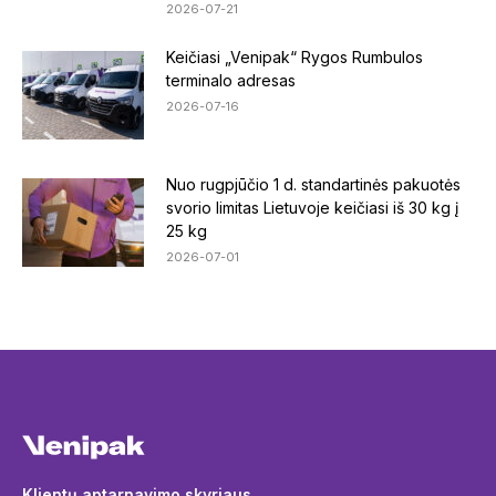
2026-07-21
Keičiasi „Venipak“ Rygos Rumbulos
terminalo adresas
2026-07-16
Nuo rugpjūčio 1 d. standartinės pakuotės
svorio limitas Lietuvoje keičiasi iš 30 kg į
25 kg
2026-07-01
Klientų aptarnavimo skyriaus