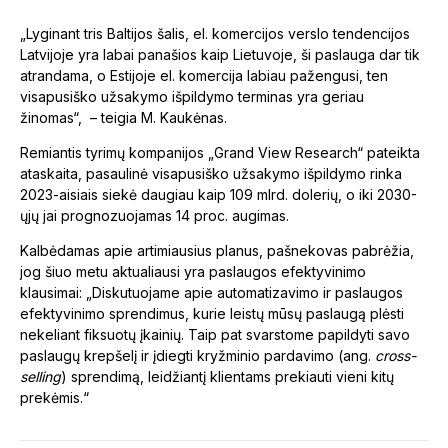
„Lyginant tris Baltijos šalis, el. komercijos verslo tendencijos
Latvijoje yra labai panašios kaip Lietuvoje, ši paslauga dar tik
atrandama, o Estijoje el. komercija labiau pažengusi, ten
visapusiško užsakymo išpildymo terminas yra geriau
žinomas“, – teigia M. Kaukėnas.
Remiantis tyrimų kompanijos „Grand View Research“ pateikta
ataskaita, pasaulinė visapusiško užsakymo išpildymo rinka
2023-aisiais siekė daugiau kaip 109 mlrd. dolerių, o iki 2030-
ųjų jai prognozuojamas 14 proc. augimas.
Kalbėdamas apie artimiausius planus, pašnekovas pabrėžia,
jog šiuo metu aktualiausi yra paslaugos efektyvinimo
klausimai: „Diskutuojame apie automatizavimo ir paslaugos
efektyvinimo sprendimus, kurie leistų mūsų paslaugą plėsti
nekeliant fiksuotų įkainių. Taip pat svarstome papildyti savo
paslaugų krepšelį ir įdiegti kryžminio pardavimo (ang.
cross-
selling
) sprendimą, leidžiantį klientams prekiauti vieni kitų
prekėmis.“