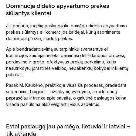
Dominuoja didelio apyvartumo prekes
siūlantys klientai
Jis priduria, jog šią paslaugą itin pamėgo didelio apyvartumo
prekes siūlantys el. komercijos žaidėjai, kurių asortimente
dominuoja grožio, mados prekės.
Apie bendradarbiavimą su tarpininku svarstantys el.
komercijos žaidėjai neretai baiminasi dėl sklandaus procesų
perdavimo ir greito, efektyvaus prekių perkėlimo, kuris
nesutrikdytų įprastinės veiklos, nepakenktų kokybei ir klientų
patirčiai.
Pasak M. Kaukėno, praktikoje visas šis procesas, pradedant
suderinimu, baigiant – užsakymų vykdymu, atrodo daug
paprasčiau ir trunka apie savaitę, o galutinė paslaugos kaina
visada pasiūloma atsižvelgiant į visus aspektus.
Estai paslaugą jau pamėgo, lietuviai ir latviai –
tik atranda