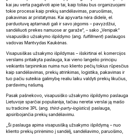
kai jau verta pagalvoti apie tai, kaip toliau bus organizuojami
tokie procesai kaip prekių sandėliavimas, paruošimas,
pakavimas ar pristatymas. Kai apyvarta nėra didelė, el.
parduotuvę aptarnauti gali ir savo jėgomis – pavyzdžiui,
sandėliuoti prekes namuose ar garaže“, – sako „Venipak“
visapusiško užsakymo išpildymo (ang.
fulfillment
) paslaugos
vadovas Mantvydas Kaukėnas.
Visapusiškas užsakymo išpildymas – išskirtinai el. komercijos
verslams pritaikyta paslauga, kai vieno langelio principu
veikiantis tarpininkas nuima nuo kliento pečių tokius rūpesčius
kaip sandėliavimas, prekių atrinkimas, logistika, pakavimas ir
tuo pačiu suteikia galimybę realiu laiku valdyti prekių likučius,
pardavimų našumą.
Pasak pašnekovo, visapusiško užsakymo išpildymo paslauga
Lietuvoje sparčiai populiarėja, tačiau neretai verslai ją maišo
su tradicine 3PL (ang.
third-party-logistics
) paslauga,
apsiribojančia prekių sandėliavimu.
„Ši paslauga apima visapusišką užsakymo išpildymą – nuo
kliento prekių prirėmimo į sandėlį, sandėliavimo, paruošimo,