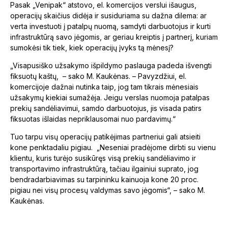
Pasak „Venipak“ atstovo, el. komercijos verslui išaugus,
operacijų skaičius didėja ir susiduriama su dažna dilema: ar
verta investuoti į patalpų nuomą, samdyti darbuotojus ir kurti
infrastruktūrą savo jėgomis, ar geriau kreiptis į partnerį, kuriam
sumokėsi tik tiek, kiek operacijų įvyks tą mėnesį?
„Visapusiško užsakymo išpildymo paslauga padeda išvengti
fiksuotų kaštų, – sako M. Kaukėnas. – Pavyzdžiui, el.
komercijoje dažnai nutinka taip, jog tam tikrais mėnesiais
užsakymų kiekiai sumažėja. Jeigu verslas nuomoja patalpas
prekių sandėliavimui, samdo darbuotojus, jis visada patirs
fiksuotas išlaidas nepriklausomai nuo pardavimų.“
Tuo tarpu visų operacijų patikėjimas partneriui gali atsieiti
kone penktadaliu pigiau. „Neseniai pradėjome dirbti su vienu
klientu, kuris turėjo susikūręs visą prekių sandėliavimo ir
transportavimo infrastruktūrą, tačiau ilgainiui suprato, jog
bendradarbiavimas su tarpininku kainuoja kone 20 proc.
pigiau nei visų procesų valdymas savo jėgomis“, – sako M.
Kaukėnas.