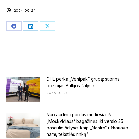
2024-09-24
Share
Share
Share
on
on
on
Facebook
LinkedIn
X
DHL perka „Venipak“ grupę: stiprins
pozicijas Baltijos šalyse
2026-07-27
Nuo audinių pardavimo tiesiai iš
„Moskvičiaus“ bagažinės iki verslo 35
pasaulio šalyse: kaip „Nostra“ užkariavo
namų tekstilės rinką?