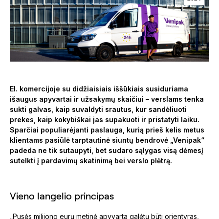
El. komercijoje su didžiaisiais iššūkiais susiduriama
išaugus apyvartai ir užsakymų skaičiui – verslams tenka
sukti galvas, kaip suvaldyti srautus, kur sandėliuoti
prekes, kaip kokybiškai jas supakuoti ir pristatyti laiku.
Sparčiai populiarėjanti paslauga, kurią prieš kelis metus
klientams pasiūlė tarptautinė siuntų bendrovė „Venipak“
padeda ne tik sutaupyti, bet sudaro sąlygas visą dėmesį
sutelkti į pardavimų skatinimą bei verslo plėtrą.
Vieno langelio principas
„Pusės milijono eurų metinė apyvarta galėtų būti orientyras,