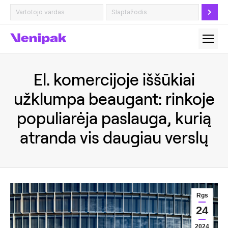
El. komercijoje iššūkiai
užklumpa beaugant: rinkoje
populiarėja paslauga, kurią
atranda vis daugiau verslų
Rgs
24
2024