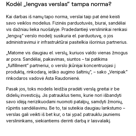
Kodėl „lengvas verslas“ tampa norma?
Kai darbas iš namų tapo norma, verslai taip pat ėmė keisti
savo veiklos modelius. Fizinės parduotuvės, biurai, sandėliai
vis dažniau lieka nuošalyje. Pradedantieji verslininkai renkasi
„lengvą“ verslo modelį: susikuria el. parduotuvę, o jos
administravimui ir infrastruktūrai pasitelkia išorinius partnerius.
„Matome vis daugiau el. verslų, kuriuos valdo vienas žmogus
ar pora. Sandėliai, pakavimas, siuntos – tai patikima
„fulfillment” partneriui, o verslo įkūrėjai koncentruojasi į
produktą, rinkodarą, ieško augimo šaltinių“, – sako „Venipak”
rinkodaros vadovė Asta Raudonienė.
Pasak jos, toks modelis leidžia pradėti verslą greitai ir be
didelių investicijų. Jis patrauklus tiems, kurie nori išbandyti
savo idėją nerizikuodami nuomoti patalpų, samdyti žmonių,
rūpintis sandėliavimu. Be to, tai suteikia daugiau lankstumo –
verslas gali veikti iš bet kur, o tai ypač patrauklu jauniems
verslininkams, siekiantiems derinti darbą ir laisvalaikį.