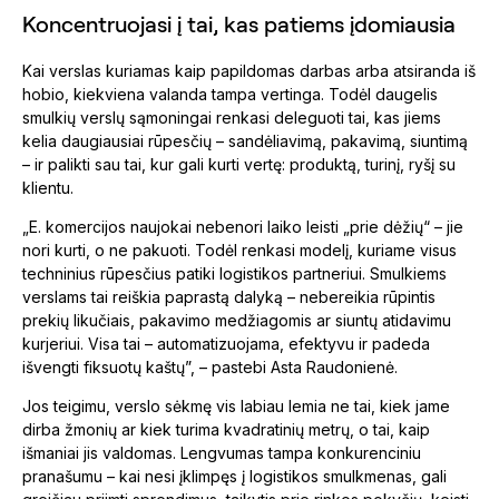
Koncentruojasi į tai, kas patiems įdomiausia
Kai verslas kuriamas kaip papildomas darbas arba atsiranda iš
hobio, kiekviena valanda tampa vertinga. Todėl daugelis
smulkių verslų sąmoningai renkasi deleguoti tai, kas jiems
kelia daugiausiai rūpesčių – sandėliavimą, pakavimą, siuntimą
– ir palikti sau tai, kur gali kurti vertę: produktą, turinį, ryšį su
klientu.
„E. komercijos naujokai nebenori laiko leisti „prie dėžių“ – jie
nori kurti, o ne pakuoti. Todėl renkasi modelį, kuriame visus
techninius rūpesčius patiki logistikos partneriui. Smulkiems
verslams tai reiškia paprastą dalyką – nebereikia rūpintis
prekių likučiais, pakavimo medžiagomis ar siuntų atidavimu
kurjeriui. Visa tai – automatizuojama, efektyvu ir padeda
išvengti fiksuotų kaštų”, – pastebi Asta Raudonienė.
Jos teigimu, verslo sėkmę vis labiau lemia ne tai, kiek jame
dirba žmonių ar kiek turima kvadratinių metrų, o tai, kaip
išmaniai jis valdomas. Lengvumas tampa konkurenciniu
pranašumu – kai nesi įklimpęs į logistikos smulkmenas, gali