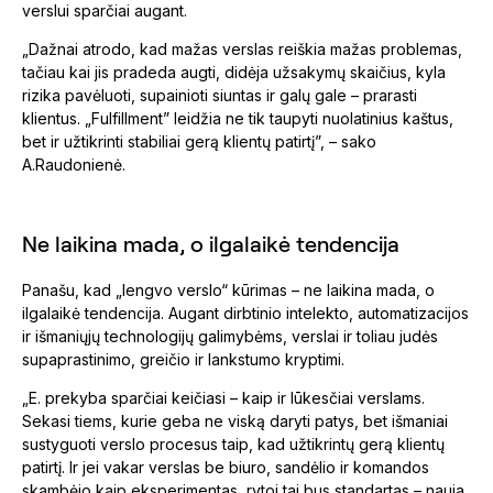
verslui sparčiai augant.
„Dažnai atrodo, kad mažas verslas reiškia mažas problemas,
tačiau kai jis pradeda augti, didėja užsakymų skaičius, kyla
rizika pavėluoti, supainioti siuntas ir galų gale – prarasti
klientus. „Fulfillment” leidžia ne tik taupyti nuolatinius kaštus,
bet ir užtikrinti stabiliai gerą klientų patirtį”, – sako
A.Raudonienė.
Ne laikina mada, o ilgalaikė tendencija
Panašu, kad „lengvo verslo“ kūrimas – ne laikina mada, o
ilgalaikė tendencija. Augant dirbtinio intelekto, automatizacijos
ir išmaniųjų technologijų galimybėms, verslai ir toliau judės
supaprastinimo, greičio ir lankstumo kryptimi.
„E. prekyba sparčiai keičiasi – kaip ir lūkesčiai verslams.
Sekasi tiems, kurie geba ne viską daryti patys, bet išmaniai
sustyguoti verslo procesus taip, kad užtikrintų gerą klientų
patirtį. Ir jei vakar verslas be biuro, sandėlio ir komandos
skambėjo kaip eksperimentas, rytoj tai bus standartas – nauja