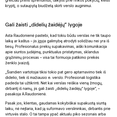
greičiau priimti sprendimus, taikytis prie rinkos pokyčių, keisti
kryptį, o sutaupytą biudžetą skirti verslo auginimui.
Gali žaisti „didelių žaidėjų“ lygoje
Asta Raudonienė pastebi, kad tokiu būdu verslas ne tik taupo
laiką ar kaštus – jis įgyja galimybę atrodyti solidžiau nei yra iš
tiesų. Profesionalus prekių supakavimas, aiški komunikacija
apie siuntos judėjimą, punktualus pristatymas, sklandus
grąžinimų procesas – visa tai formuoja patikimo prekės
ženklo įvaizdį.
„Šiandien vartotojai tikisi tokio pat gero aptarnavimo tiek iš
didelio, tiek iš mažiausio e. verslo. Profesionali logistika
padeda tai užtikrinti. Net kai verslas reiškia vieną žmogų,
dirbantį iš namų, jis gali žaisti „didelių žaidėjų“ lygoje“, –
pasakoja A.Raudonienė.
Pasak jos, klientas, gaudamas kokybiškai supakuotą siuntą
laiku, nė neįtaria, kad ją suformavo verslininkas, dirbantis prie
virtuvės stalo. O tai tampa ypač aktualu piko sezonais arba