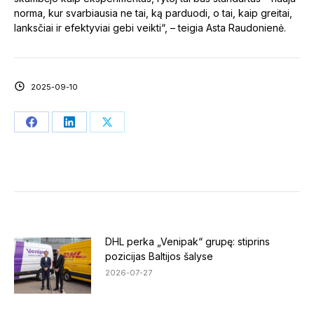
norma, kur svarbiausia ne tai, ką parduodi, o tai, kaip greitai,
lanksčiai ir efektyviai gebi veikti“, – teigia Asta Raudonienė.
2025-09-10
Share
Share
Share
on
on
on
Facebook
LinkedIn
X
DHL perka „Venipak“ grupę: stiprins
pozicijas Baltijos šalyse
2026-07-27