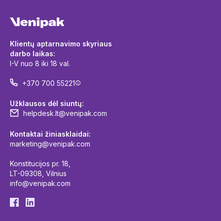
Klientų aptarnavimo skyriaus
darbo laikas:
I-V nuo 8 iki 18 val.
+370 700 55221
Užklausos dėl siuntų:
helpdesk.lt@venipak.com
Kontaktai žiniasklaidai:
marketing@venipak.com
Konstitucijos pr. 18,
LT-09308, Vilnius
info@venipak.com