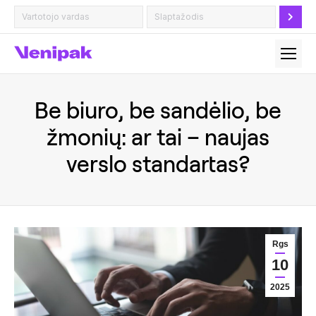
Be biuro, be sandėlio, be
žmonių: ar tai – naujas
verslo standartas?
Rgs
10
2025