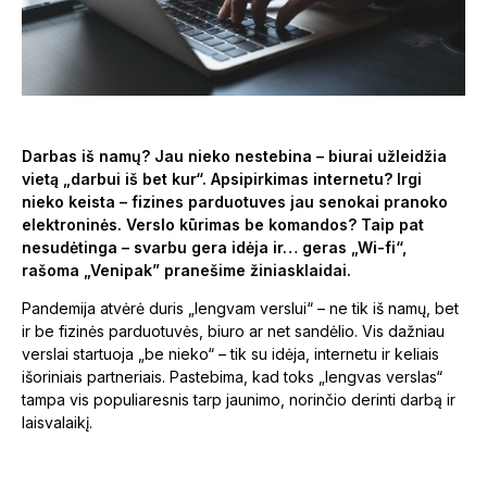
Darbas iš namų? Jau nieko nestebina – biurai užleidžia
vietą „darbui iš bet kur“. Apsipirkimas internetu? Irgi
nieko keista – fizines parduotuves jau senokai pranoko
elektroninės. Verslo kūrimas be komandos? Taip pat
nesudėtinga – svarbu gera idėja ir… geras „Wi-fi“,
rašoma „Venipak” pranešime žiniasklaidai.
Pandemija atvėrė duris „lengvam verslui“ – ne tik iš namų, bet
ir be fizinės parduotuvės, biuro ar net sandėlio. Vis dažniau
verslai startuoja „be nieko“ – tik su idėja, internetu ir keliais
išoriniais partneriais. Pastebima, kad toks „lengvas verslas“
tampa vis populiaresnis tarp jaunimo, norinčio derinti darbą ir
laisvalaikį.