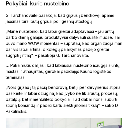
Pokyčiai, kurie nustebino
G. Tarchanovaitė pasakoja, kad grįžus į bendrovę, apėmė
jausmas tarsi būtų grįžusi po ilgesnių atostogų.
„Mane nustebino, kad labai greitai adaptavausi – jau antrą
darbo dieną galėjau produktyviai dalyvauti susitikimuose. Tai
buvo mano WOW momentas – supratau, kad organizacija man
dar vis labai artima, o kolegų palaikymas padėjo greitai
sugrįžti į ritmą“, – pasakoja G. Tarchanovaitė.
D. Pakalniškis dalijasi, kad labiausiai nustebino išaugęs siuntų
mastas ir atnaujintas, gerokai padidėjęs Kauno logistikos
terminalas.
„Nors grįžau į tą pačią bendrovę, bet ji per devynerius stipriai
pasikeitė. Ir labai džiugina, kad įvyko ne tik srautų, procesų,
patalpų, bet ir mentaliteto pokyčiai. Tad dabar norisi suburti
stiprią komandą ir padėti kartu siekti įmonės tikslų“, – sako D.
Pakalniškis.