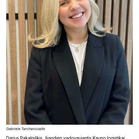
Gabriele Tarchanovaitė
Darius Pakalniškis, šiandien vadovaujantis Kauno logistikai,