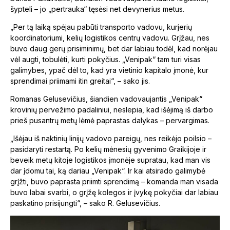
šypteli – jo „pertrauka“ tęsėsi net devynerius metus.
„Per tą laiką spėjau pabūti transporto vadovu, kurjerių
koordinatoriumi, kelių logistikos centrų vadovu. Grįžau, nes
buvo daug gerų prisiminimų, bet dar labiau todėl, kad norėjau
vėl augti, tobulėti, kurti pokyčius. „Venipak“ tam turi visas
galimybes, ypač dėl to, kad yra vietinio kapitalo įmonė, kur
sprendimai priimami itin greitai“, – sako jis.
Romanas Gelusevičius, šiandien vadovaujantis „Venipak“
krovinių pervežimo padaliniui, neslepia, kad išėjimą iš darbo
prieš pusantrų metų lėmė paprastas dalykas – pervargimas.
„Išėjau iš naktinių linijų vadovo pareigų, nes reikėjo poilsio –
pasidaryti restartą. Po kelių mėnesių gyvenimo Graikijoje ir
beveik metų kitoje logistikos įmonėje supratau, kad man vis
dar įdomu tai, ką dariau „Venipak“. Ir kai atsirado galimybė
grįžti, buvo paprasta priimti sprendimą – komanda man visada
buvo labai svarbi, o grįžę kolegos ir įvykę pokyčiai dar labiau
paskatino prisijungti“, – sako R. Gelusevičius.