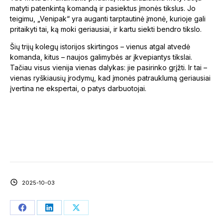
matyti patenkintą komandą ir pasiektus įmonės tikslus. Jo
teigimu, „Venipak“ yra auganti tarptautinė įmonė, kurioje gali
pritaikyti tai, ką moki geriausiai, ir kartu siekti bendro tikslo.
Šių trijų kolegų istorijos skirtingos – vienus atgal atvedė
komanda, kitus – naujos galimybės ar įkvepiantys tikslai.
Tačiau visus vienija vienas dalykas: jie pasirinko grįžti. Ir tai –
vienas ryškiausių įrodymų, kad įmonės patrauklumą geriausiai
įvertina ne ekspertai, o patys darbuotojai.
2025-10-03
Share
Share
Share