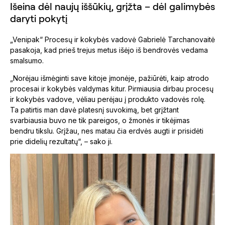
Išeina dėl naujų iššūkių, grįžta – dėl galimybės
daryti pokytį
„Venipak“ Procesų ir kokybės vadovė Gabrielė Tarchanovaitė
pasakoja, kad prieš trejus metus išėjo iš bendrovės vedama
smalsumo.
„Norėjau išmėginti save kitoje įmonėje, pažiūrėti, kaip atrodo
procesai ir kokybės valdymas kitur. Pirmiausia dirbau procesų
ir kokybės vadove, vėliau perėjau į produkto vadovės rolę.
Ta patirtis man davė platesnį suvokimą, bet grįžtant
svarbiausia buvo ne tik pareigos, o žmonės ir tikėjimas
bendru tikslu. Grįžau, nes matau čia erdvės augti ir prisidėti
prie didelių rezultatų“, – sako ji.