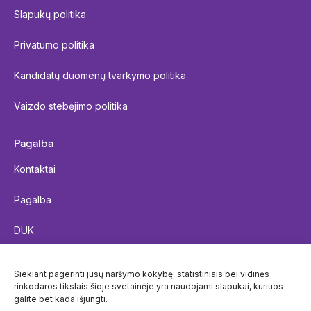
Slapukų politika
Privatumo politika
Kandidatų duomenų tvarkymo politika
Vaizdo stebėjimo politika
Pagalba
Kontaktai
Pagalba
DUK
Siųsti siuntą
Siekiant pagerinti jūsų naršymo kokybę, statistiniais bei vidinės
rinkodaros tikslais šioje svetainėje yra naudojami slapukai, kuriuos
Siuntos sekimas
galite bet kada išjungti.