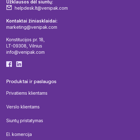
Užklausos dėl siuntų:
helpdesk.lt@venipak.com
Kontaktai žiniasklaidai:
marketing@venipak.com
Konstitucijos pr. 18,
LT-09308, Vilnius
info@venipak.com
Produktai ir paslaugos
Privatiems klientams
Verslo klientams
Siuntų pristatymas
El. komercija