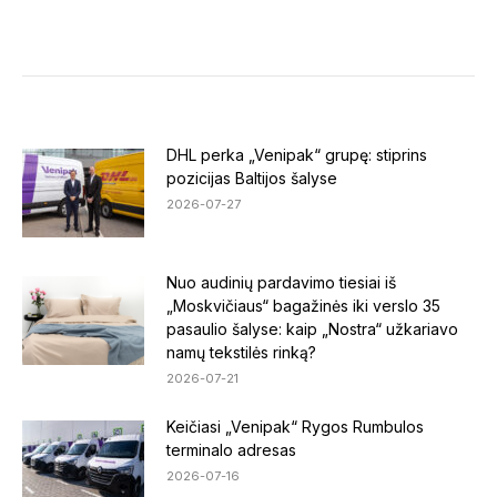
on
on
on
Facebook
LinkedIn
X
DHL perka „Venipak“ grupę: stiprins
pozicijas Baltijos šalyse
2026-07-27
Nuo audinių pardavimo tiesiai iš
„Moskvičiaus“ bagažinės iki verslo 35
pasaulio šalyse: kaip „Nostra“ užkariavo
namų tekstilės rinką?
2026-07-21
Keičiasi „Venipak“ Rygos Rumbulos
terminalo adresas
2026-07-16