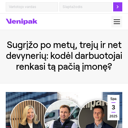
Sugrįžo po metų, trejų ir net
devynerių: kodėl darbuotojai
renkasi tą pačią įmonę?
Spa
3
2025