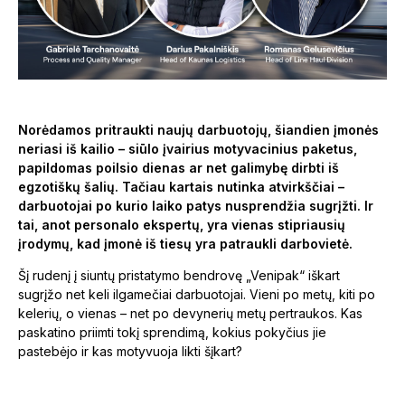
Norėdamos pritraukti naujų darbuotojų, šiandien įmonės
neriasi iš kailio – siūlo įvairius motyvacinius paketus,
papildomas poilsio dienas ar net galimybę dirbti iš
egzotiškų šalių. Tačiau kartais nutinka atvirkščiai –
darbuotojai po kurio laiko patys nusprendžia sugrįžti. Ir
tai, anot personalo ekspertų, yra vienas stipriausių
įrodymų, kad įmonė iš tiesų yra patraukli darbovietė.
Šį rudenį į siuntų pristatymo bendrovę „Venipak“ iškart
sugrįžo net keli ilgamečiai darbuotojai. Vieni po metų, kiti po
kelerių, o vienas – net po devynerių metų pertraukos. Kas
paskatino priimti tokį sprendimą, kokius pokyčius jie
pastebėjo ir kas motyvuoja likti šįkart?