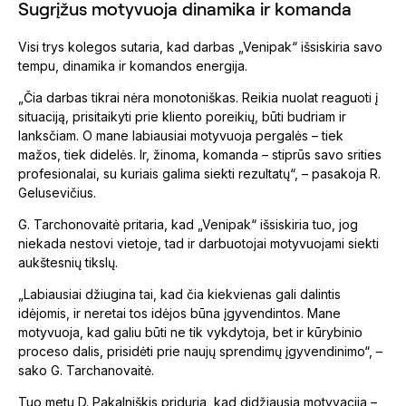
Sugrįžus motyvuoja dinamika ir komanda
Visi trys kolegos sutaria, kad darbas „Venipak“ išsiskiria savo
tempu, dinamika ir komandos energija.
„Čia darbas tikrai nėra monotoniškas. Reikia nuolat reaguoti į
situaciją, prisitaikyti prie kliento poreikių, būti budriam ir
lanksčiam. O mane labiausiai motyvuoja pergalės – tiek
mažos, tiek didelės. Ir, žinoma, komanda – stiprūs savo srities
profesionalai, su kuriais galima siekti rezultatų“, – pasakoja R.
Gelusevičius.
G. Tarchonovaitė pritaria, kad „Venipak“ išsiskiria tuo, jog
niekada nestovi vietoje, tad ir darbuotojai motyvuojami siekti
aukštesnių tikslų.
„Labiausiai džiugina tai, kad čia kiekvienas gali dalintis
idėjomis, ir neretai tos idėjos būna įgyvendintos. Mane
motyvuoja, kad galiu būti ne tik vykdytoja, bet ir kūrybinio
proceso dalis, prisidėti prie naujų sprendimų įgyvendinimo“, –
sako G. Tarchanovaitė.
Tuo metu D. Pakalniškis priduria, kad didžiausia motyvacija –