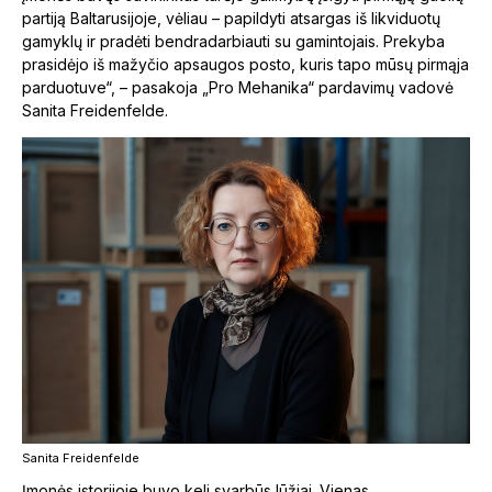
partiją Baltarusijoje, vėliau – papildyti atsargas iš likviduotų
gamyklų ir pradėti bendradarbiauti su gamintojais. Prekyba
prasidėjo iš mažyčio apsaugos posto, kuris tapo mūsų pirmąja
parduotuve“, – pasakoja „Pro Mehanika“ pardavimų vadovė
Sanita Freidenfelde.
Sanita Freidenfelde
Įmonės istorijoje buvo keli svarbūs lūžiai. Vienas