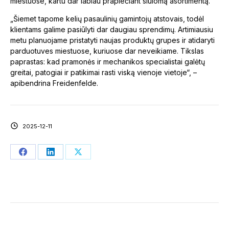
miestuose, kartu dar labiau praplečiant siūlomą asortimentą.
„Šiemet tapome kelių pasaulinių gamintojų atstovais, todėl
klientams galime pasiūlyti dar daugiau sprendimų. Artimiausiu
metu planuojame pristatyti naujas produktų grupes ir atidaryti
parduotuves miestuose, kuriuose dar neveikiame. Tikslas
paprastas: kad pramonės ir mechanikos specialistai galėtų
greitai, patogiai ir patikimai rasti viską vienoje vietoje“, –
apibendrina Freidenfelde.
2025-12-11
Share
Share
Share
on
on
on
Facebook
LinkedIn
X