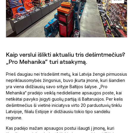
Kaip verslui išlikti aktualiu tris dešimtmečius?
„Pro Mehanika“ turi atsakymą.
Prieš daugiau nei trisdešimt metų, kai Latvija žengė pirmuosius
nepriklausomybės žingsnius, buvo įkurta įmonė, kuri šiandien
yra viena didžiausių savo srityje Baltijos šalyse. „Pro
Mehanika“ pradėjo veiklą nedideliame apsaugos poste, kai
netikėtai pavyko įsigyti guolių partiją iš Baltarusijos. Per kelis
dešimtmečius ši vietinė iniciatyva virto 20 parduotuvių tinklu
Latvijoje, filialu Estijoje ir didžiausiu tokio tipo sandėliu
regione.
Kas padėjo mažam apsaugos postui išaugti į įmonę, kuri