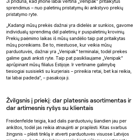
Ji priduria, kad įmonė labai vertina „Venipak“ pritaikytus
sprendimus – nuo paletinių pristatymų iki ankstyvo prekių
pristatymo ryte.
„Kadangi mūsų prekės dažnai yra didelės ar sunkios, gavome
individualų sprendimą dėl paletinių ir puspaletinių krovinių.
Prekių paėmimo laikas iš mūsų sandėlio taip pat pritaikytas
mūsų poreikiams. Be to, miestuose, kur veikia mūsų
parduotuvės, dažnai yra „Venipak“ terminalai, todėl prekes
galime gauti anksti ryte. Taip pat pasikliaujame „Venipak“
aprūpinant mūsų filialus Estijoje. Ir vertiname galimybę
tiesiogiai susisiekti su kurjeriais – prireikia retai, bet kai reikia,
tai labai padeda“, – pasakoja ji.
Žvilgsnis į priekį: dar platesnis asortimentas ir
dar artimesnis ryšys su klientais
Freidenfelde teigia, kad dalis parduotuvių šiandien jau per
ankštos, todėl jas reikia atnaujinti ar praplėsti. Kitas svarbus
žingsnis – plėsti tinklą ir atverti parduotuves visuose Latvijos