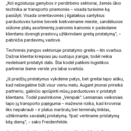
„Kol egzistuoja gamybos ir perdirbimo sektoriai, žemės ūkio
technika ar transporto priemonės – visada turėsime ką
pasiūlyti. Visada orientavomės į ilgalaikius santykius:
parduotuves turime beveik kiekviename mieste, sandėliuose
siūlome platų asortimentą įvairiomis kainomis ir padedame
klientams išvengti prastovų užtikrindami greitą pristatymą“, –
pabrėžia pardavimų vadovė.
Techninės įrangos sektoriuje pristatymo greitis – itin svarbus.
Dažnai klientai kreipiasi jau sustojus įrangai, todėl reikia
nedelsiant pristatyti dalis. Štai kodėl patikimi logistikos
partneriai šiame versle yra labai svarbūs.
„Iš pradžių pristatymus vykdėme patys, bet greitai tapo aišku,
kad nebegalime būti visur vienu metu. Augant įmonei prireikė
partnerio, galinčio aprūpinti mūsų parduotuves ir pristatyti
klientams. Todėl pasirinkome „Venipak“. Lemiamais veiksniais
tapo jų transporto pajėgumai – mažesnė rizika, kad kroviniai
liks nepakrauti – ir platus maršrutų bei terminalų tinklas,
užtikrinantis savalaikį pristatymą. Ypač vertiname pristatymą
kitą dieną“, – sako Freidenfelde.