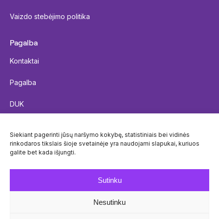
Vaizdo stebėjimo politika
Pagalba
Kontaktai
Pagalba
DUK
Siųsti siuntą
Siekiant pagerinti jūsų naršymo kokybę, statistiniais bei vidinės
rinkodaros tikslais šioje svetainėje yra naudojami slapukai, kuriuos
Siuntos sekimas
galite bet kada išjungti.
Paštomatų prieinamumas
Sutinku
Nesutinku
© Venipak 2026