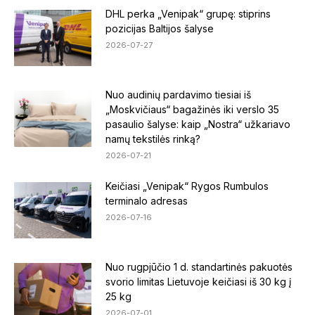
DHL perka „Venipak“ grupę: stiprins
pozicijas Baltijos šalyse
2026-07-27
Nuo audinių pardavimo tiesiai iš
„Moskvičiaus“ bagažinės iki verslo 35
pasaulio šalyse: kaip „Nostra“ užkariavo
namų tekstilės rinką?
2026-07-21
Keičiasi „Venipak“ Rygos Rumbulos
terminalo adresas
2026-07-16
Nuo rugpjūčio 1 d. standartinės pakuotės
svorio limitas Lietuvoje keičiasi iš 30 kg į
25 kg
2026-07-01