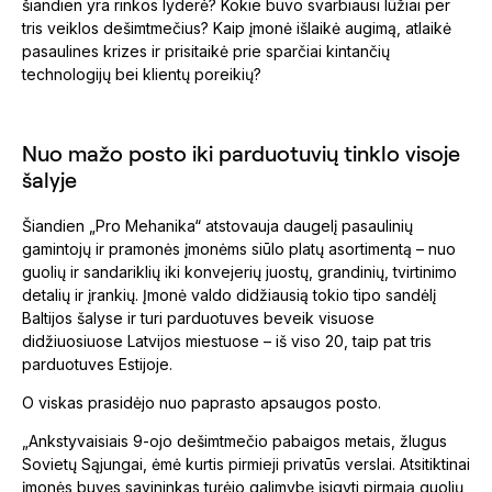
šiandien yra rinkos lyderė? Kokie buvo svarbiausi lūžiai per
tris veiklos dešimtmečius? Kaip įmonė išlaikė augimą, atlaikė
pasaulines krizes ir prisitaikė prie sparčiai kintančių
technologijų bei klientų poreikių?
Nuo mažo posto iki parduotuvių tinklo visoje
šalyje
Šiandien „Pro Mehanika“ atstovauja daugelį pasaulinių
gamintojų ir pramonės įmonėms siūlo platų asortimentą – nuo
guolių ir sandariklių iki konvejerių juostų, grandinių, tvirtinimo
detalių ir įrankių. Įmonė valdo didžiausią tokio tipo sandėlį
Baltijos šalyse ir turi parduotuves beveik visuose
didžiuosiuose Latvijos miestuose – iš viso 20, taip pat tris
parduotuves Estijoje.
O viskas prasidėjo nuo paprasto apsaugos posto.
„Ankstyvaisiais 9-ojo dešimtmečio pabaigos metais, žlugus
Sovietų Sąjungai, ėmė kurtis pirmieji privatūs verslai. Atsitiktinai
įmonės buvęs savininkas turėjo galimybę įsigyti pirmąją guolių