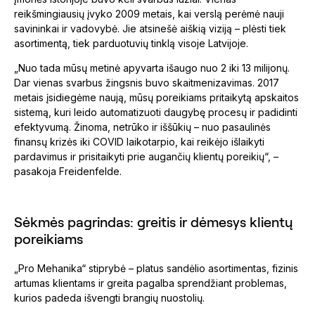
reikšmingiausių įvyko 2009 metais, kai verslą perėmė nauji
savininkai ir vadovybė. Jie atsinešė aiškią viziją – plėsti tiek
asortimentą, tiek parduotuvių tinklą visoje Latvijoje.
„Nuo tada mūsų metinė apyvarta išaugo nuo 2 iki 13 milijonų.
Dar vienas svarbus žingsnis buvo skaitmenizavimas. 2017
metais įsidiegėme naują, mūsų poreikiams pritaikytą apskaitos
sistemą, kuri leido automatizuoti daugybę procesų ir padidinti
efektyvumą. Žinoma, netrūko ir iššūkių – nuo pasaulinės
finansų krizės iki COVID laikotarpio, kai reikėjo išlaikyti
pardavimus ir prisitaikyti prie augančių klientų poreikių“, –
pasakoja Freidenfelde.
Sėkmės pagrindas: greitis ir dėmesys klientų
poreikiams
„Pro Mehanika“ stiprybė – platus sandėlio asortimentas, fizinis
artumas klientams ir greita pagalba sprendžiant problemas,
kurios padeda išvengti brangių nuostolių.