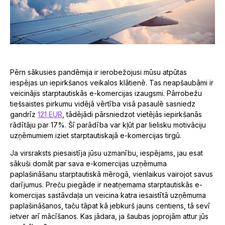
Pērn sākusies pandēmija ir ierobežojusi mūsu atpūtas
iespējas un iepirkšanos veikalos klātienē. Tas neapšaubāmi ir
veicinājis starptautiskās e-komercijas izaugsmi. Pārrobežu
tiešsaistes pirkumu vidējā vērtība visā pasaulē sasniedz
gandrīz
121 EUR
, tādējādi pārsniedzot vietējās iepirkšanās
rādītāju par 17%. Šī parādība var kļūt par lielisku motivāciju
uzņēmumiem iziet starptautiskajā e-komercijas tirgū.
Ja virsraksts piesaistīja jūsu uzmanību, iespējams, jau esat
sākuši domāt par sava e-komercijas uzņēmuma
paplašināšanu starptautiskā mērogā, vienlaikus vairojot savus
darījumus. Preču piegāde ir neatņemama starptautiskās e-
komercijas sastāvdaļa un veicina katra iesaistītā uzņēmuma
paplašināšanos, taču tāpat kā jebkurš jauns centiens, tā sevī
ietver arī mācīšanos. Kas jādara, ja šaubas joprojām attur jūs