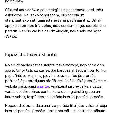
no rīcības?
Sākumā tas
var šķist
ļoti sarežģīti un pat nepaveicami, taču
esiet droši, ka, sekojot norādēm, būsiet ceļā uz
starptautisko sūtījumu īstenošanu pavisam drīz
. Sīkāk
aprakstot
pirmos
trīs soļus
, mēs centīsimies jūs iedrošināt un
parādīt, ka viss var būt daudz vieglāk, nekā sākumā šķiet.
Sāksim
!
Iepazīstiet savu klientu
Nolemjot paplašināties starptautiskā mērogā, nepietiek vien
akli uzlikt pirkstu uz kartes
. Saskaroties ar šaubām par to, kur
paplašināties vispirms, pievērsiet uzmanību jūsu preču
pašreizējā pieprasījuma rādītājiem. Šajā nolūkā jums jāveic e-
veikala pasūtījumu
analīze
. Analizējot jūsu e-veikala datus,
varētu atklāties ziņas par to, kura demogrāfiskā grupa un
kuras valstis, iespējams, jau izrāda interesi par jūsu precēm.
Nepadodieties, ja datu analīze parāda tikai jūsu valsts pircēju
interesi par jūsu precēm – tas ir normāli, un tas ir labs sākums.