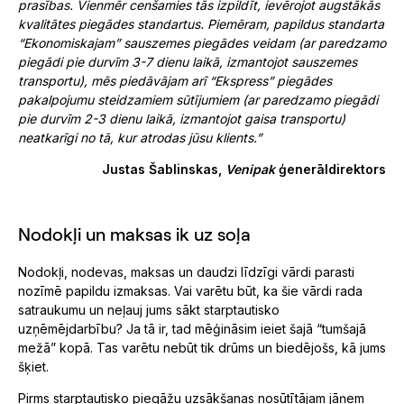
prasības. Vienmēr cenšamies tās izpildīt, ievērojot augstākās
kvalitātes piegādes standartus. Piemēram, papildus standarta
“Ekonomiskajam” sauszemes piegādes veidam (ar paredzamo
piegādi pie durvīm 3-7 dienu laikā, izmantojot sauszemes
transportu), mēs piedāvājam arī “Ekspress” piegādes
pakalpojumu steidzamiem sūtījumiem (ar paredzamo piegādi
pie durvīm 2-3 dienu laikā, izmantojot gaisa transportu)
neatkarīgi no tā, kur atrodas jūsu klients.”
Justas Šablinskas,
Venipak
ģenerāldirektors
Nodokļi un maksas ik uz soļa
Nodokļi, nodevas, maksas un daudzi līdzīgi vārdi parasti
nozīmē papildu izmaksas. Vai varētu būt, ka šie vārdi rada
satraukumu un neļauj jums sākt starptautisko
uzņēmējdarbību? Ja tā ir, tad mēģināsim ieiet šajā “tumšajā
mežā” kopā. Tas varētu nebūt tik drūms un biedējošs, kā jums
šķiet.
Pirms starptautisko piegāžu uzsākšanas nosūtītājam jāņem