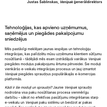
Justas Šablinskas,
Venipak
ģenerāldirektors
Tehnoloģijas, kas apvieno uzņēmumus,
saņēmējus un piegādes pakalpojumu
sniedzējus
Mēs pastāvīgi meklējam jaunas iespējas un tehnoloģiju
integrācijas, kas palīdzētu mūsu uzņēmuma klientiem sūtījumu
nosūtīšanā – tādējādi mēs esam izstrādājuši vairākus
Venipak
piegādes moduļus pakalpojumu ērtuma pilnveidei. Šie moduļi
vienkāršo e-veikalu integrācijas procesus un ļauj izmantot
Venipak
piegādes spraudņus populārākajās e-komercijas
platformās.
Kādi ir šie moduļi un spraudņi?
Jaunie
Venipak
spraudņi
nodrošina visa paku nosūtīšanas procesa vienmērīgu
darbību – sākot no efektīvas pasūtījumu integrēšanas starp
e-veikalu un
Venipak
paku sistēmu un beidzot ar pakas