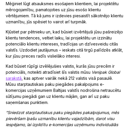
Mēģiniet lūgt atsauksmes esošajiem klientiem, lai projektētu
mērogojamību, pamatojoties uz jūsu esošo klientu
vērtējumiem. Tā kā jums ir izdevies piesaistīt sākotnējo klientu
uzmanību, jūs spēsiet to vairot arī turpmāk.
Kļūstiet par pētnieku un, kad būsiet izvērtējuši jūsu pašreizējo
klientu tendences, veltiet laiku, lai projektētu un izzinātu
potenciālo klientu intereses, tradīcijas un dzīvesveidu citās
valstīs. Uzdodiet jautājumus – ieskats citā tirgū palīdzēs atklāt,
kur jūsu preces radīs vislielāko interesi.
Kad būsiet rūpīgi izvēlējušies valstis, kurās jūsu precēm ir
potenciāls, noteikti atradīsiet šīs valstis mūsu
Venipak Global
sarakstā
, kas aptver vairāk nekā 212 valstis visā pasaulē.
Mūsu starptautiskais paku piegādes pakalpojums e-
komercijas uzņēmumiem Baltijas valstīs nodrošina netraucētu
sūtījumu piegādi gan uz klientu mājām, gan arī uz paku
saņemšanas punktiem.
“Sniedzot starptautiskus paku piegādes pakalpojumus, mēs
pievēršam īpašu uzmanību klientu vajadzībām, darot visu
iespējamo, lai izpildītu e-komercijas uzņēmumu individuālās