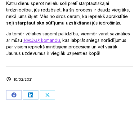
Katru dienu sperot nelielu soli pretī starptautiskajai
tirdzniecībai, jūs redzēsiet, ka šis process ir daudz vieglāks,
nekā jums šķiet. Mēs no sirds ceram, ka iepriekš aprakstītie
soļi starptautisko sūtījumu uzsākšanai
jūs iedrošinās.
Ja tomēr vēlaties saņemt palīdzību, vienmēr varat sazināties
ar mūsu
Venipak
komandu
, kas labprāt sniegs norādījumus
par visiem iepriekš minētajiem procesiem un vēl vairāk.
Jaunus uzdevumus ir vieglāk uzņemties kopā!
10/02/2021
Share
Share
Share
on
on
on
Facebook
LinkedIn
X