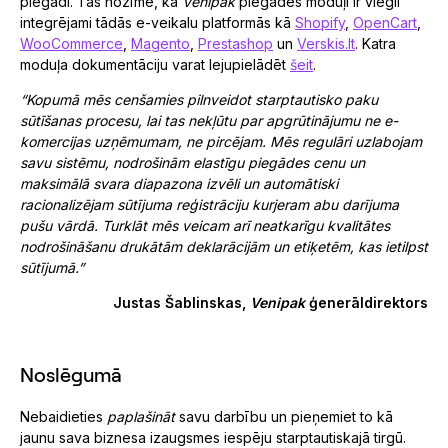
piegādi. Tas nozīmē, ka
Venipak
piegādes moduļi ir viegli
integrējami tādās e-veikalu platformās kā
Shopify
,
OpenCart
,
WooCommerce
,
Magento
,
Prestashop
un
Verskis.lt
. Katra
moduļa dokumentāciju varat lejupielādēt
šeit
.
“Kopumā mēs cenšamies pilnveidot starptautisko paku
sūtīšanas procesu, lai tas nekļūtu par apgrūtinājumu ne e-
komercijas uzņēmumam, ne pircējam. Mēs regulāri uzlabojam
savu sistēmu, nodrošinām elastīgu piegādes cenu un
maksimālā svara diapazona izvēli un automātiski
racionalizējam sūtījuma reģistrāciju kurjeram abu darījuma
pušu vārdā. Turklāt mēs veicam arī neatkarīgu kvalitātes
nodrošināšanu drukātām deklarācijām un etiķetēm, kas ietilpst
sūtījumā.”
Justas Šablinskas,
Venipak
ģenerāldirektors
Noslēgumā
Nebaidieties
paplašināt
savu darbību un pieņemiet to kā
jaunu sava biznesa izaugsmes iespēju starptautiskajā tirgū.