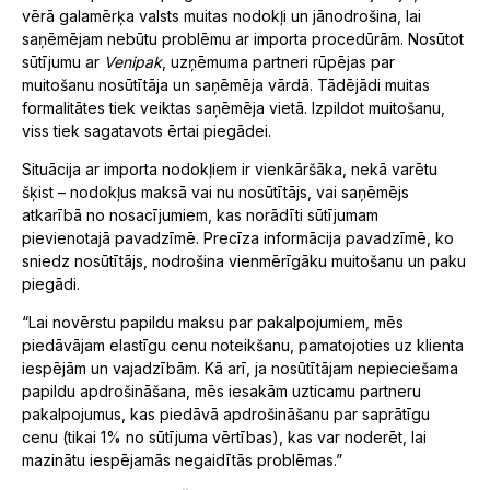
vērā galamērķa valsts muitas nodokļi un jānodrošina, lai
saņēmējam nebūtu problēmu ar importa procedūrām. Nosūtot
sūtījumu ar
Venipak
, uzņēmuma partneri rūpējas par
muitošanu nosūtītāja un saņēmēja vārdā. Tādējādi muitas
formalitātes tiek veiktas saņēmēja vietā. Izpildot muitošanu,
viss tiek sagatavots ērtai piegādei.
Situācija ar importa nodokļiem ir vienkāršāka, nekā varētu
šķist – nodokļus maksā vai nu nosūtītājs, vai saņēmējs
atkarībā no nosacījumiem, kas norādīti sūtījumam
pievienotajā pavadzīmē. Precīza informācija pavadzīmē, ko
sniedz nosūtītājs, nodrošina vienmērīgāku muitošanu un paku
piegādi.
“Lai novērstu papildu maksu par pakalpojumiem, mēs
piedāvājam elastīgu cenu noteikšanu, pamatojoties uz klienta
iespējām un vajadzībām. Kā arī, ja nosūtītājam nepieciešama
papildu apdrošināšana, mēs iesakām uzticamu partneru
pakalpojumus, kas piedāvā apdrošināšanu par saprātīgu
cenu (tikai 1% no sūtījuma vērtības), kas var noderēt, lai
mazinātu iespējamās negaidītās problēmas.”