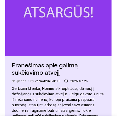
Pranešimas apie galimą
sukčiavimo atvejį
Naujienos
By
VeniAdminiPak-LT
2025-07-25
Gerbiami klientai, Norime atkreipti Jūsų dėmesį į
dažnėjančius sukčiavimo atvejus. Jeigu gavote žinutę
iš nežinomo numerio, kurioje prašoma paspausti
nuorodą, atnaujinti adresą ar įvesti savo asmens
duomenis, raginame būti itin atsargiems. Tokie
veiksmai gali būti sukčiavimo požymiai. Primename,