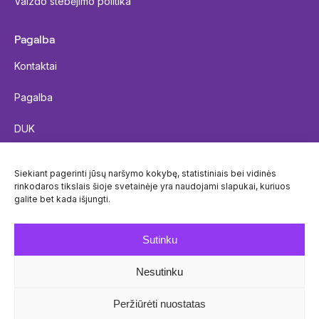
Vaizdo stebėjimo politika
Pagalba
Kontaktai
Pagalba
DUK
Siųsti siuntą
Siekiant pagerinti jūsų naršymo kokybę, statistiniais bei vidinės
rinkodaros tikslais šioje svetainėje yra naudojami slapukai, kuriuos
Siuntos sekimas
galite bet kada išjungti.
Paštomatų prieinamumas
Sutinku
Nesutinku
© Venipak 2026
Peržiūrėti nuostatas