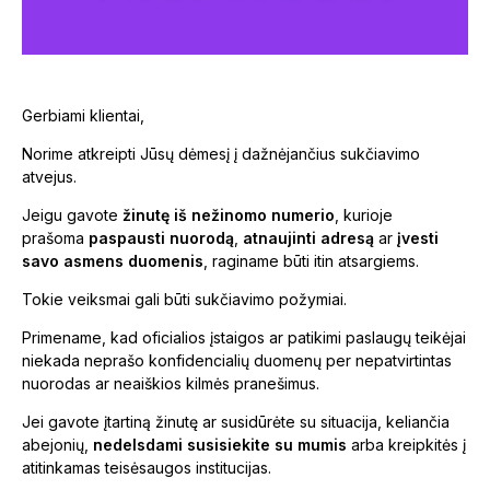
Gerbiami klientai,
Norime atkreipti Jūsų dėmesį į dažnėjančius sukčiavimo
atvejus.
Jeigu gavote
žinutę iš nežinomo numerio
, kurioje
prašoma
paspausti nuorodą
,
atnaujinti adresą
ar
įvesti
savo asmens duomenis
, raginame būti itin atsargiems.
Tokie veiksmai gali būti sukčiavimo požymiai.
Primename, kad oficialios įstaigos ar patikimi paslaugų teikėjai
niekada neprašo konfidencialių duomenų per nepatvirtintas
nuorodas ar neaiškios kilmės pranešimus.
Jei gavote įtartiną žinutę ar susidūrėte su situacija, keliančia
abejonių,
nedelsdami susisiekite su mumis
arba kreipkitės į
atitinkamas teisėsaugos institucijas.