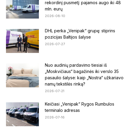
rekordinį pusmetį: pajamos augo iki 48
mln. eurų
2026-08-10
DHL perka „Venipak“ grupę: stiprins
pozicijas Baltijos šalyse
2026-07-27
Nuo audinių pardavimo tiesiai iš
„Moskvičiaus“ bagažinės iki verslo 35
pasaulio šalyse: kaip „Nostra“ užkariavo
namų tekstilės rinką?
2026-07-21
Keičiasi „Venipak“ Rygos Rumbulos
terminalo adresas
2026-07-16