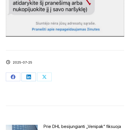
2025-07-25
Share
Share
Share
on
on
on
Facebook
LinkedIn
X
Prie DHL besijungianti „Venipak“ fiksuoja