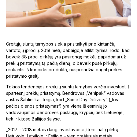
Greitųjų siuntų tarnybos siekia prisitaikyti prie kintančių
vartotojų įpročių. 2018 metų pabaigoje atlikti tyrimai rodo, kad
beveik 88 proc. pirkėjų yra pasirengę mokėti papildomai už
prekių pristatymą tą pačią dieną, o beveik pusė pirkėjų,
renkantis iš kur pirks produktą, nusprendžia pagal prekės
pristatymo greitį.
Tokios tendencijos greitųjų siuntų tarnybas verčia investuoti į
spartesnį prekių pristatymą. Bendrovės „Venipak“ vadovas
Justas Šablinskas teigia, kad „Same Day Delivery“ („tos
pačios dienos pristatymas“) yra viena iš esminių jo
vadovaujamos bendrovės paslaugų krypčių tiek Lietuvoje,
tiek ir kitose Baltijos šalyse.
„2017 ir 2018 metais daug investavome į terminalų plėtrą
Lietuvoje, Latvijoje ir Estijoje – vien praėjusiais metais