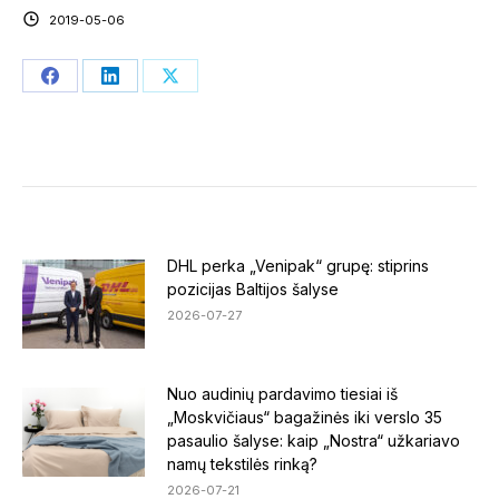
2019-05-06
Share
Share
Share
on
on
on
Facebook
LinkedIn
X
DHL perka „Venipak“ grupę: stiprins
pozicijas Baltijos šalyse
2026-07-27
Nuo audinių pardavimo tiesiai iš
„Moskvičiaus“ bagažinės iki verslo 35
pasaulio šalyse: kaip „Nostra“ užkariavo
namų tekstilės rinką?
2026-07-21