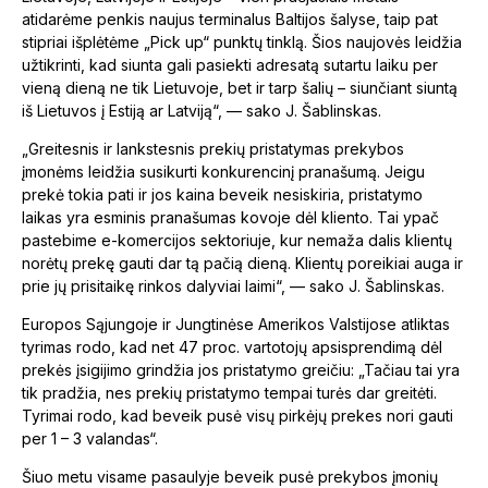
atidarėme penkis naujus terminalus Baltijos šalyse, taip pat
stipriai išplėtėme „Pick up“ punktų tinklą. Šios naujovės leidžia
užtikrinti, kad siunta gali pasiekti adresatą sutartu laiku per
vieną dieną ne tik Lietuvoje, bet ir tarp šalių – siunčiant siuntą
iš Lietuvos į Estiją ar Latviją“, — sako J. Šablinskas.
„Greitesnis ir lankstesnis prekių pristatymas prekybos
įmonėms leidžia susikurti konkurencinį pranašumą. Jeigu
prekė tokia pati ir jos kaina beveik nesiskiria, pristatymo
laikas yra esminis pranašumas kovoje dėl kliento. Tai ypač
pastebime e-komercijos sektoriuje, kur nemaža dalis klientų
norėtų prekę gauti dar tą pačią dieną. Klientų poreikiai auga ir
prie jų prisitaikę rinkos dalyviai laimi“, — sako J. Šablinskas.
Europos Sąjungoje ir Jungtinėse Amerikos Valstijose atliktas
tyrimas rodo, kad net 47 proc. vartotojų apsisprendimą dėl
prekės įsigijimo grindžia jos pristatymo greičiu: „Tačiau tai yra
tik pradžia, nes prekių pristatymo tempai turės dar greitėti.
Tyrimai rodo, kad beveik pusė visų pirkėjų prekes nori gauti
per 1 – 3 valandas“.
Šiuo metu visame pasaulyje beveik pusė prekybos įmonių