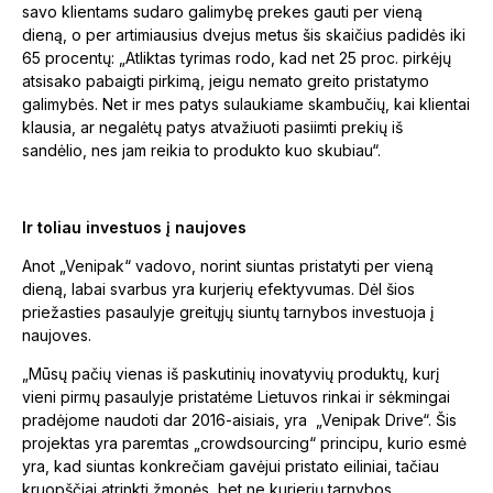
savo klientams sudaro galimybę prekes gauti per vieną
dieną, o per artimiausius dvejus metus šis skaičius padidės iki
65 procentų: „Atliktas tyrimas rodo, kad net 25 proc. pirkėjų
atsisako pabaigti pirkimą, jeigu nemato greito pristatymo
galimybės. Net ir mes patys sulaukiame skambučių, kai klientai
klausia, ar negalėtų patys atvažiuoti pasiimti prekių iš
sandėlio, nes jam reikia to produkto kuo skubiau“.
Ir toliau investuos į naujoves
Anot „Venipak“ vadovo, norint siuntas pristatyti per vieną
dieną, labai svarbus yra kurjerių efektyvumas. Dėl šios
priežasties pasaulyje greitųjų siuntų tarnybos investuoja į
naujoves.
„Mūsų pačių vienas iš paskutinių inovatyvių produktų, kurį
vieni pirmų pasaulyje pristatėme Lietuvos rinkai ir sėkmingai
pradėjome naudoti dar 2016-aisiais, yra „Venipak Drive“. Šis
projektas yra paremtas „crowdsourcing“ principu, kurio esmė
yra, kad siuntas konkrečiam gavėjui pristato eiliniai, tačiau
kruopščiai atrinkti žmonės, bet ne kurjerių tarnybos