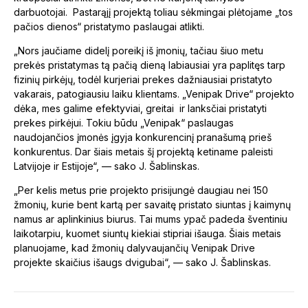
darbuotojai. Pastarąjį projektą toliau sėkmingai plėtojame „tos
pačios dienos“ pristatymo paslaugai atlikti.
„Nors jaučiame didelį poreikį iš įmonių, tačiau šiuo metu
prekės pristatymas tą pačią dieną labiausiai yra paplitęs tarp
fizinių pirkėjų, todėl kurjeriai prekes dažniausiai pristatyto
vakarais, patogiausiu laiku klientams. „Venipak Drive“ projekto
dėka, mes galime efektyviai, greitai ir lanksčiai pristatyti
prekes pirkėjui. Tokiu būdu „Venipak“ paslaugas
naudojančios įmonės įgyja konkurencinį pranašumą prieš
konkurentus. Dar šiais metais šį projektą ketiname paleisti
Latvijoje ir Estijoje“, — sako J. Šablinskas.
„Per kelis metus prie projekto prisijungė daugiau nei 150
žmonių, kurie bent kartą per savaitę pristato siuntas į kaimynų
namus ar aplinkinius biurus. Tai mums ypač padeda šventiniu
laikotarpiu, kuomet siuntų kiekiai stipriai išauga. Šiais metais
planuojame, kad žmonių dalyvaujančių Venipak Drive
projekte skaičius išaugs dvigubai“, — sako J. Šablinskas.