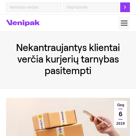
Nekantraujantys klientai
verčia kurjerių tarnybas
pasitempti
Geg
6
2019